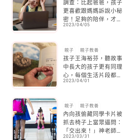
調查：比起爸爸，孩子
更喜歡跟媽媽訴說小秘
密！足夠的陪伴，才可
2023/04/05
以成為孩子最強力的後
盾
親子
親子教養
孩子王海裕芬，聽故事
中長大的孩子更有同理
心，每個生活片段都是
2023/04/01
最好的繪本情節
親子
親子教養
內向孩偷藏同學卡片被
抓去椅子上當眾逼問：
「交出來！」神老師：
2023/03/31
即使犯錯，也不該被任