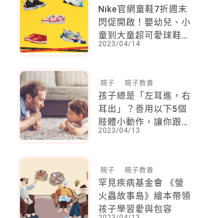
Nike官網童鞋7折週末
閃促開啟！嬰幼兒、小
童到大童超可愛球鞋一
2023/04/14
篇看齊，輕鬆穿脫鞋款
簡直媽媽福音！
親子
親子教養
孩子總是「左耳進，右
耳出」？善用以下5個
肢體小動作，讓你跟孩
2023/04/13
子關係更親密，親子互
動更加分
親子
親子教養
罕見疾病基金會 《螢
火蟲故事島》繪本帶領
孩子學習愛與包容
2023/04/13