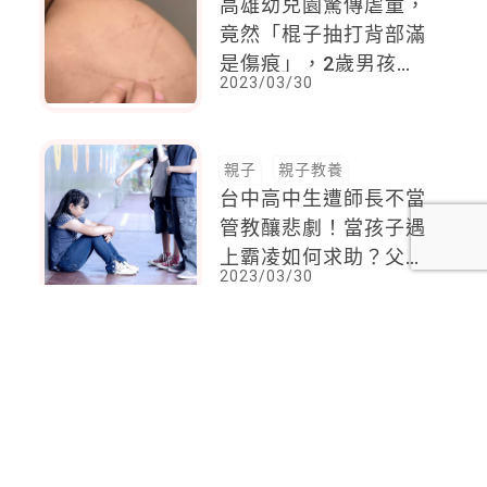
高雄幼兒園驚傳虐童，
竟然「棍子抽打背部滿
是傷痕」，2歲男孩泣
2023/03/30
訴：沒有老師來救我
親子
親子教養
台中高中生遭師長不當
管教釀悲劇！當孩子遇
上霸凌如何求助？父母
2023/03/30
做到 2 件事最重要
<
1
2
...
125
126
127
128
129
130
131
...
137
138
>