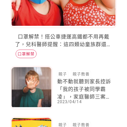
口罩解禁！搭公車捷運高鐵都不用再戴
了，兒科醫師提醒：這四類幼童族群還是
戴著
口罩解禁
親子
親子教養
動不動就聽到家長控訴
「我的孩子被同學霸
凌」，家庭醫師三案例
2023/04/14
解釋：這並非霸凌，不
應該被濫用！
親子
親子教養