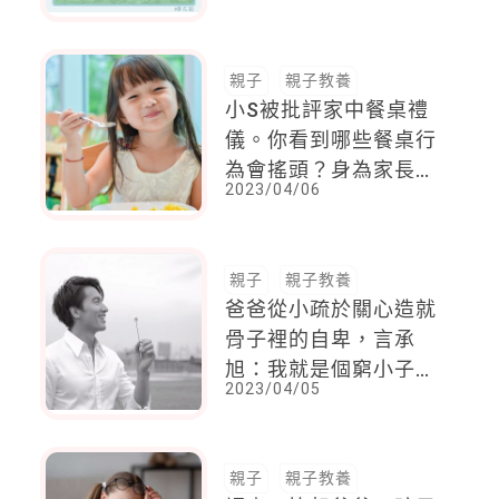
樣的？
親子
親子教養
小S被批評家中餐桌禮
儀。你看到哪些餐桌行
為會搖頭？身為家長有
2023/04/06
責任教導孩子注意什
麼？
親子
親子教養
爸爸從小疏於關心造就
骨子裡的自卑，言承
旭：我就是個窮小子沒
2023/04/05
想過會成為偶像，好像
自卑永遠在我身上
了......
親子
親子教養