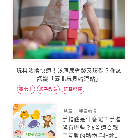
玩具汰換快速！該怎麼省錢又環保？你該
認識「臺北玩具轉運站」
臺北市
親子教養
玩具選擇
兒童
兒童教具
手指謠是什麼呢？手指
謠有哪些？6首適合親
子互動的動物手指謠、