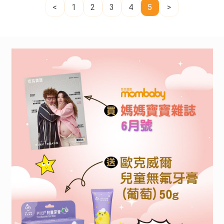
<
1
2
3
4
5
>