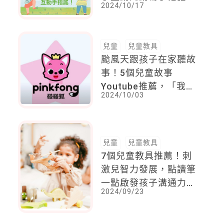
2024/10/17
數字手指謠、abc英文
手指謠！
兒童
兒童教具
颱風天跟孩子在家聽故
事！5個兒童故事
Youtube推薦，「我們
2024/10/03
家的睡前故事」配音員
的聲音你一定聽過
兒童
兒童教具
7個兒童教具推薦！刺
激兒智力發展，點讀筆
一點啟發孩子溝通力
2024/09/23
，就連台語都能一學就
會