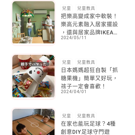
兒童
兒童教具
把樂高變成家中軟裝！
樂高元素融入居家擺設
，還與居家品牌IKEA
2024/05/11
攜手 ，推期間限定優
惠！
兒童
兒童教具
日本媽媽超狂自製「抓
糖果機」簡單又好玩，
孩子一定會喜歡！
2024/04/01
兒童
兒童教具
在家也能玩足球？4種
創意DIY足球守門遊