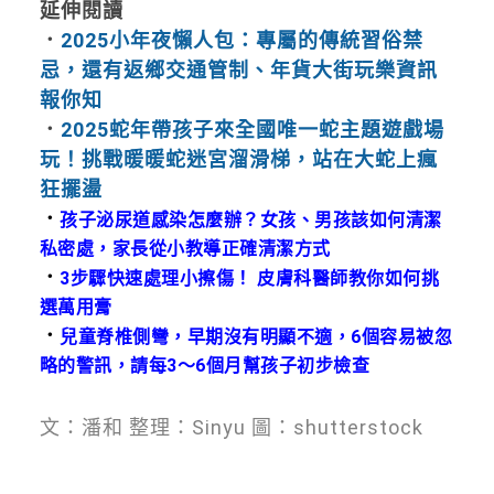
延伸閱讀
．
2025小年夜懶人包：專屬的傳統習俗禁
忌，還有返鄉交通管制、年貨大街玩樂資訊
報你知
．
2025蛇年帶孩子來全國唯一蛇主題遊戲場
玩！挑戰暖暖蛇迷宮溜滑梯，站在大蛇上瘋
狂擺盪
．
孩子泌尿道感染怎麼辦？女孩、男孩該如何清潔
私密處，家長從小教導正確清潔方式
．
3步驟快速處理小擦傷！ 皮膚科醫師教你如何挑
選萬用膏
．
兒童脊椎側彎，早期沒有明顯不適，6個容易被忽
略的警訊，請每3～6個月幫孩子初步檢查
文：潘和 整理：Sinyu 圖：shutterstock