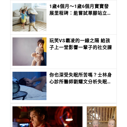
1歲4個月～1歲6個月寶寶發
展里程碑：能嘗試單腳站立、
行走時能合併不同動作
玩笑VS霸凌的一線之隔 給孩
子上一堂影響一輩子的社交課
你也深受失眠所苦嗎？士林身
心診所醫師劉耀文分析失眠成
因，從日常建立與睡眠的關係