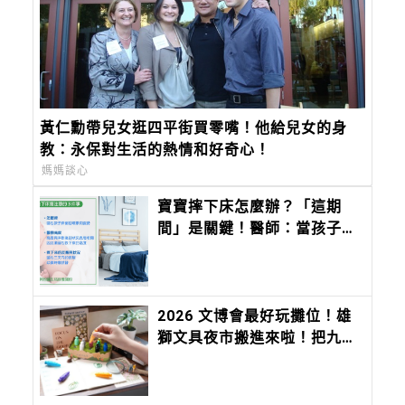
黃仁勳帶兒女逛四平街買零嘴！他給兒女的身
教：永保對生活的熱情和好奇心！
媽媽談心
寶寶摔下床怎麼辦？「這期
間」是關鍵！醫師：當孩子出
現8症狀應盡速就醫
2026 文博會最好玩攤位！雄
獅文具夜市搬進來啦！把九層
塔、香菜、麻油變成香味筆 ，
12 種台味香氣寫進筆尖