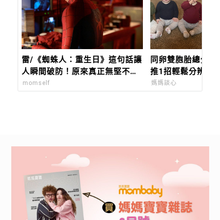
雷/《蜘蛛人：重生日》這句話讓
同卵雙胞胎總分不
人瞬間破防！原來真正無堅不摧
推1招輕鬆分辨！
的，是曾被深愛過的孩子
momself
媽媽談心