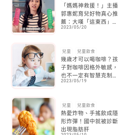
「媽媽神救援！」主播
郭惠妮育兒好物真心推
薦：大嘆「這東西」第
2023/05/20
三胎才知道，超可惜
兒童
兒童飲食
幾歲才可以喝咖啡？孩
子對咖啡因格外敏感，
也不一定有智慧克制攝
2023/05/19
取量，結果便是遭受毒
害
兒童
兒童飲食
熱愛炸物、手搖飲成隱
形炸彈！國中就被診斷
出現脂肪肝
2023/05/10