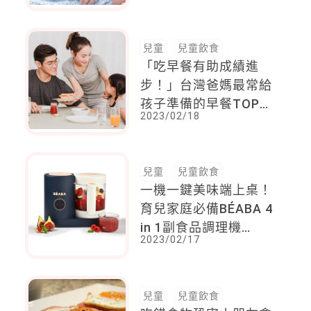
兒童
兒童飲食
「吃早餐有助成績進
步！」台灣爸媽最常給
孩子準備的早餐TOP
2023/02/18
10出爐
兒童
兒童飲食
一機一鍵美味端上桌！
育兒家庭必備BÉABA 4
in 1副食品調理機
2023/02/17
Babycook® NEO，爸
媽準備寶寶所需營養輕
鬆優雅～
兒童
兒童飲食