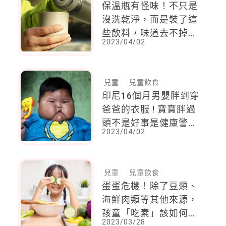
保溫瓶有怪味！不只是
沒洗乾淨，而是裝了這
些飲料，味道去不掉
2023/04/02
，恐怕增加中毒危機
兒童
兒童飲食
印尼16個月男嬰胖到穿
爸爸的衣服 ! 寶寶胖過
頭不是好事是健康警
2023/04/02
訊，將罹患糖尿病、高
血壓
兒童
兒童飲食
蛋蛋危機！除了豆類、
海鮮肉類等其他來源，
孩童「吃素」該如何加
2023/03/28