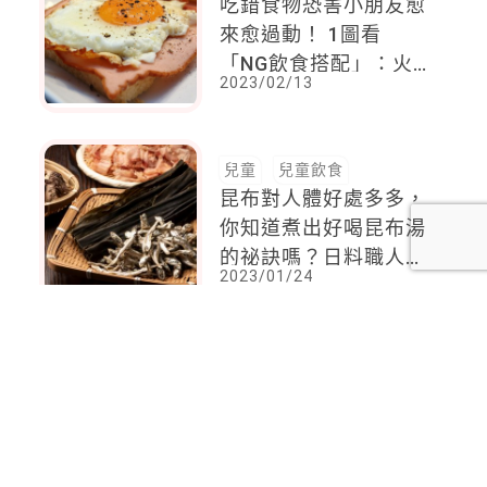
吃錯食物恐害小朋友愈
來愈過動！ 1圖看
「NG飲食搭配」：火
2023/02/13
腿蛋吐司、炸鮭魚都中
兒童
兒童飲食
昆布對人體好處多多，
你知道煮出好喝昆布湯
的祕訣嗎？日料職人不
2023/01/24
藏私分享
<
1
2
...
7
8
9
10
11
12
13
14
15
>