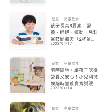
餐桌必備三件組，提升
自理能力，童趣感十
足！
兒童
兒童飲食
孩子長高3要素：營
養、睡眠、運動，兒科
醫鼓勵每天「2杯鮮
2023/04/17
奶」輕鬆涵蓋其中兩
項！
兒童
兒童飲食
隨時隨地，讓孩子吃得
營養又安心！小兒利撒
爾縮時營養寶寶粥跟家
2023/04/14
裡煮的一樣好吃，讓大
人連出門也不用手忙腳
亂備餐，寶寶吃得好、
兒童
兒童飲食
笑開懷～