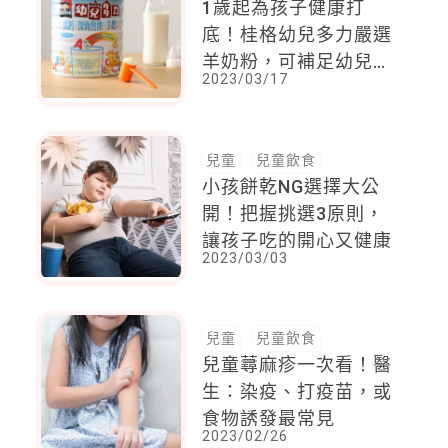
1歲起為孩子健康打
底！桂格幼兒多力嚴選
羊奶粉，可補足幼兒成
2023/03/17
長關鍵期所需營養
兒童
兒童飲食
小孩餅乾NG選擇大公
開！把握挑選3原則，
讓孩子吃的開心又健康
2023/03/03
兒童
兒童飲食
兒童蕁麻疹一次看！醫
生：染疫、打疫苗，或
食物誘發最常見
2023/02/26