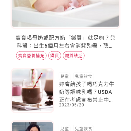
寶寶喝母奶或配方奶「鐵質」就足夠？兒
科醫：出生6個月左右會消耗殆盡，聰明
補鐵可以這樣吃！
寶寶營養補充
鐵質
鐵質缺乏
兒童
兒童飲食
妳會給孩子喝巧克力牛
奶等調味乳嗎？USDA
正在考慮宣布禁止中小
2023/05/20
學校販售調味牛奶
兒童
兒童飲食