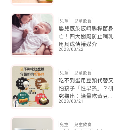
強補充蛋白質？
兒童
兒童飲食
嬰兒感染阪崎腸桿菌身
亡！四大關鍵防止哺乳
用具成傳播媒介
2023/03/22
兒童
兒童飲食
吃不到蛋用豆類代替又
怕孩子「性早熟」？研
究指出：適量吃黃豆類
2023/03/21
製品反而可能降低性早
熟機會
兒童
兒童飲食