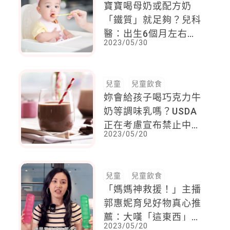
寶寶喝母奶或配方奶
「鐵質」就足夠？兒科
醫：出生6個月左右會
2023/05/30
消耗殆盡，聰明補鐵可
以這樣吃！
兒童
兒童飲食
妳會給孩子喝巧克力牛
奶等調味乳嗎？USDA
正在考慮宣布禁止中小
2023/05/20
學校販售調味牛奶
兒童
兒童飲食
「媽媽神救援！」主播
郭惠妮育兒好物真心推
薦：大嘆「這東西」第
2023/05/20