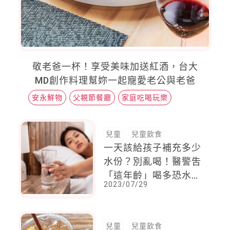
敬老爸一杯！享受美味加送紅酒，台大
MD創作料理幫妳一起寵愛老公與老爸
安永鮮物
父親節餐廳
家庭吃喝玩樂
兒童
兒童飲食
一天該給孩子補充多少
水份？別亂喝！醫警吿
「這年齡」喝多恐水中
2023/07/29
毒
兒童
兒童飲食