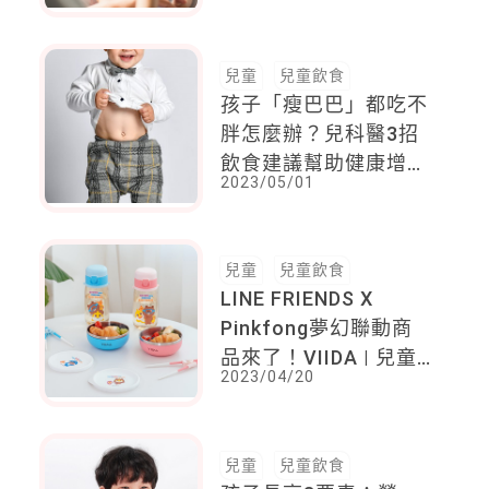
兒童
兒童飲食
孩子「瘦巴巴」都吃不
胖怎麼辦？兒科醫3招
飲食建議幫助健康增
2023/05/01
重！
兒童
兒童飲食
LINE FRIENDS X
Pinkfong夢幻聯動商
品來了！VIIDA | 兒童
2023/04/20
餐桌必備三件組，提升
自理能力，童趣感十
足！
兒童
兒童飲食