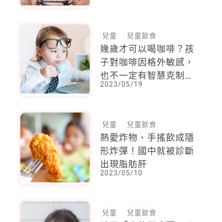
三胎才知道，超可惜
兒童
兒童飲食
幾歲才可以喝咖啡？孩
子對咖啡因格外敏感，
也不一定有智慧克制攝
2023/05/19
取量，結果便是遭受毒
害
兒童
兒童飲食
熱愛炸物、手搖飲成隱
形炸彈！國中就被診斷
出現脂肪肝
2023/05/10
兒童
兒童飲食