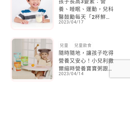
孩子長高3要素：營
養、睡眠、運動，兒科
醫鼓勵每天「2杯鮮
2023/04/17
奶」輕鬆涵蓋其中兩
項！
兒童
兒童飲食
隨時隨地，讓孩子吃得
營養又安心！小兒利撒
爾縮時營養寶寶粥跟家
2023/04/14
裡煮的一樣好吃，讓大
人連出門也不用手忙腳
亂備餐，寶寶吃得好、
<
1
2
...
7
8
9
10
11
笑開懷～
12
13
14
15
>