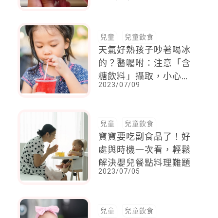
花糖的方法，就只有這
麼做
兒童
兒童飲食
天氣好熱孩子吵著喝冰
的？醫囑咐：注意「含
糖飲料」攝取，小心一
2023/07/09
個暑假回來體重爆表！
兒童
兒童飲食
寶寶要吃副食品了！好
處與時機一次看，輕鬆
解決嬰兒餐點料理難題
2023/07/05
兒童
兒童飲食