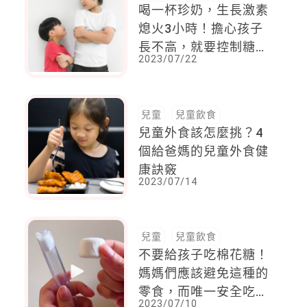
喝一杯珍奶，生長激素
熄火3小時！擔心孩子
長不高，就要控制糖攝
2023/07/22
取，餐與餐之間有點小
餓才好
兒童
兒童飲食
兒童外食該怎麼挑？4
個給爸媽的兒童外食健
康訣竅
2023/07/14
兒童
兒童飲食
不要給孩子吃棉花糖！
媽媽們應該避免這種的
零食，而唯一安全吃棉
2023/07/10