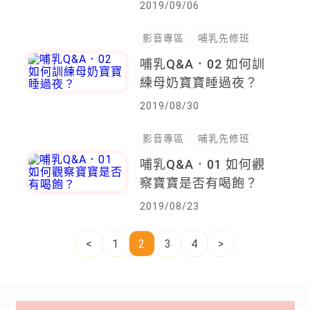
2019/09/06
影音專區
哺乳先修班
哺乳Q&A．02 如何訓
練母奶寶寶睡過夜？
2019/08/30
影音專區
哺乳先修班
哺乳Q&A．01 如何觀
察寶寶是否有喝飽？
2019/08/23
<
1
2
3
4
>