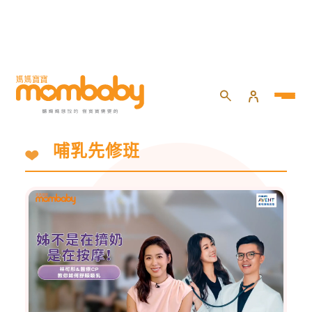
哺乳先修班