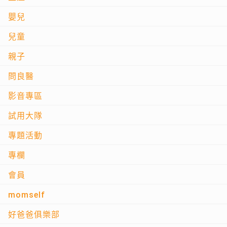
嬰兒
兒童
親子
問良醫
影音專區
試用大隊
專題活動
專欄
會員
momself
好爸爸俱樂部