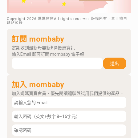
Copyright
2026
.媽媽寶寶All rights reserved.版權所有，禁止擅自
轉貼節錄
訂閱 mombaby
定期收到最新母嬰新知&優惠資訊
輸入Email 即可訂閱 mombaby 電子報
送出
加入 mombaby
加入媽媽寶寶會員，優先閱讀體驗與試用我們提供的產品。