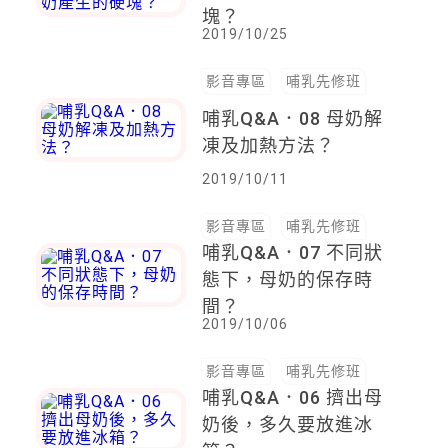
塊？
2019/10/25
影音專區
哺乳先修班
哺乳Q&A．08 母奶解
凍及加熱方法？
2019/10/11
影音專區
哺乳先修班
哺乳Q&A．07 不同狀
態下，母奶的保存時
間？
2019/10/06
影音專區
哺乳先修班
哺乳Q&A．06 擠出母
奶後，多久要放進冰