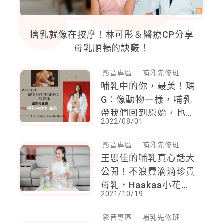
擠乳就像在按摩！林可彤＆醫療CP分享
母乳順暢的訣竅！
影音專區
哺乳先修班
哺乳中的你，最美！瑪
G：像動物一樣，哺乳
帶我們回到原始，也是
2022/08/01
愛最初的模樣
影音專區
哺乳先修班
王思佳的哺乳真心話大
公開！不浪費滴滴珍貴
母乳，Haakaa小花集
2021/10/19
乳瓶成為最佳神隊友！
影音專區
哺乳先修班