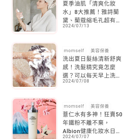
夏季油肌「清爽化妝
水」8大推薦！雅詩蘭
黛、蘭蔻縮毛孔超有
2024/07/13
感，日本IPSA流金水
回購率最高
momself
美容保養
洗出夏日髮絲清新舒爽
感！洗髮精究竟怎麼
選？可以每天早上洗頭
2024/07/08
嗎？7個洗髮迷思一次
解答
momself
美容保養
薏仁水有多神！狂賣50
年鐵粉不離不棄，
Albion健康化妝水日拍
2024/07/07