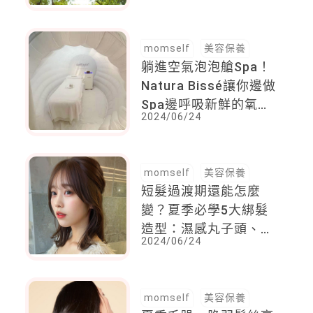
momself
美容保養
躺進空氣泡泡艙Spa！
Natura Bissé讓你邊做
Spa邊呼吸新鮮的氧
2024/06/24
氣，體驗最有感的緊膚
療程
momself
美容保養
短髮過渡期還能怎麼
變？夏季必學5大綁髮
造型：濕感丸子頭、馬
2024/06/24
尾辮...髮量少選這款
momself
美容保養