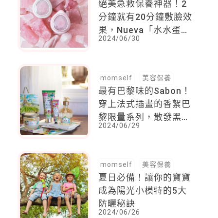
絕美急救保養神器！2
分鐘就有20分鐘敷臉效
果，Nueva「水水蛋」
2024/06/30
一機三用實現所有肌膚
願望
momself
美容保養
最有巴黎味的Sabon！
穿上法式插畫的香絮巴
黎限量系列，散發黑醋
2024/06/29
栗與檸檬皮的清甜香，
值得蒐藏
momself
美容保養
夏日必備！讓你的寶寶
成為陽光小模特的5大
防曬秘訣
2024/06/26