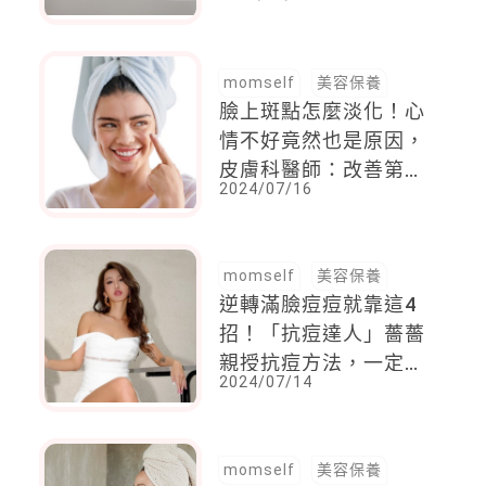
約，只要點一杯咖啡，
加上「這價錢」
momself
美容保養
臉上斑點怎麼淡化！心
情不好竟然也是原因，
皮膚科醫師：改善第一
2024/07/16
步，先搞懂「3個W+1
個H」
momself
美容保養
逆轉滿臉痘痘就靠這4
招！「抗痘達人」薔薔
親授抗痘方法，一定要
2024/07/14
忍住「這動作」
momself
美容保養