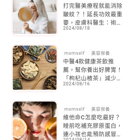
速煥膚、極控油
打完醫美療程就能消除
皺紋？！延長功效最重
要，皮膚科醫生：術後
2024/08/18
保養就選「胜肽」及
「膠原蛋白」
momself
美容保養
中醫4款健康茶飲推
薦，幫你養出好脾胃！
「枸杞山楂茶」減少油
2024/08/16
脂吸收，「玫瑰花茶」
創造紅潤好氣色
momself
美容保養
維他命C怎麼吃最好？
睡前吃補充膠原蛋白，
連小孩也能預防感冒，
2024/08/14