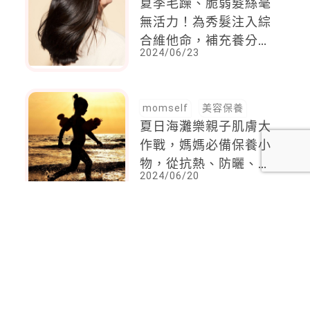
夏季毛躁、脆弱髮絲毫
無活力！為秀髮注入綜
合維他命，補充養分從
2024/06/23
洗髮潤髮做起
momself
美容保養
夏日海灘樂親子肌膚大
作戰，媽媽必備保養小
物，從抗熱、防曬、降
2024/06/20
溫與清潔通通備齊最安
心
<
1
2
...
24
25
26
27
28
29
30
...
34
35
>