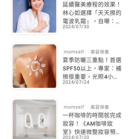
延續醫美療程的效果！
林心如選擇「天天擦的
電波乳霜」，自嘲：老
2024/07/30
公根本沒發現老婆變美
了
momself
美容保養
夏季防曬三重點！首選
SPF50以上，專家：補
擦很重要，光照4小時
2024/07/24
後，防曬係數衰退30％
momself
美容保養
一杯咖啡的時間就完成
妝容！《AM咖啡妝
室》快速微整妝容預
2024/07/20