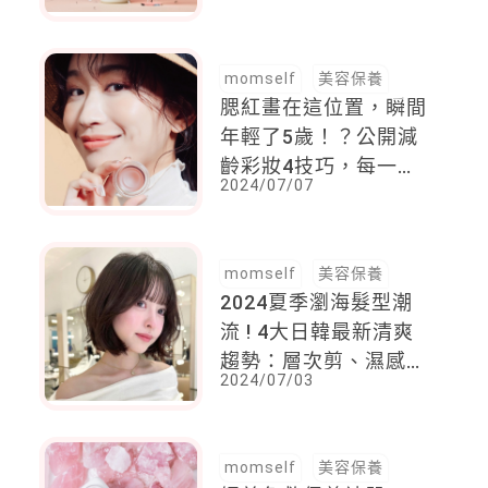
夜敷，肌膚透亮就靠它
momself
美容保養
腮紅畫在這位置，瞬間
年輕了5歲！？公開減
齡彩妝4技巧，每一個
2024/07/07
都超實用必須收藏
momself
美容保養
2024夏季瀏海髮型潮
流 ! 4大日韓最新清爽
趨勢：層次剪、濕感輪
2024/07/03
廓...顯小臉首選這一款
momself
美容保養