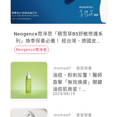
Neogence霓淨思「積雪草B5舒敏修護系
列」換季保養必備！ 經台灣、德國皮膚
科醫師認證，3天終結反覆不適*
Neogence霓淨思
momself
美容保養
油痘、粉刺反覆！醫師
直擊「無效煥膚」關鍵
油痘肌救星！
2024/08/19
BIODERMA 3D水楊酸
保濕煥膚精華 強勢上
市 一滴3效！超保濕、
momself
美容保養