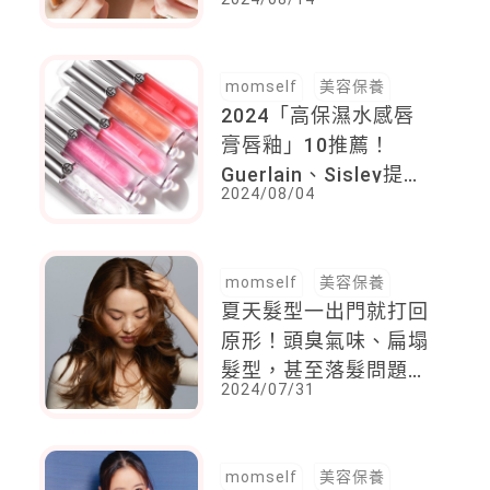
「這一款」日本女星必
囤
momself
美容保養
2024「高保濕水感唇
膏唇釉」10推薦！
Guerlain、Sisley提亮
2024/08/04
氣色素顏用也可以，
Dior這款高顏值年度熱
賣
momself
美容保養
夏天髮型一出門就打回
原形！頭臭氣味、扁塌
髮型，甚至落髮問題，
2024/07/31
拯救關鍵就在4大清潔
步驟
momself
美容保養