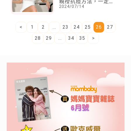
親授抗痘方法，一定要
2024/07/14
忍住「這動作」
<
1
2
...
23
24
25
26
27
28
29
...
34
35
>