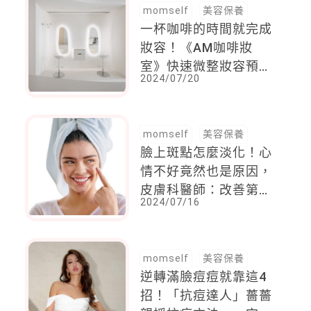
momself
美容保養
一杯咖啡的時間就完成
妝容！《AM咖啡妝
室》快速微整妝容預
2024/07/20
約，只要點一杯咖啡，
加上「這價錢」
momself
美容保養
臉上斑點怎麼淡化！心
情不好竟然也是原因，
皮膚科醫師：改善第一
2024/07/16
步，先搞懂「3個W+1
個H」
momself
美容保養
逆轉滿臉痘痘就靠這4
招！「抗痘達人」薔薔