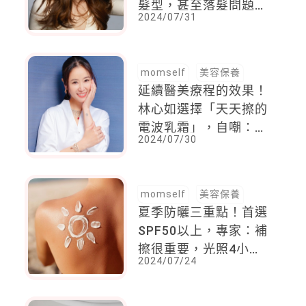
髮型，甚至落髮問題，
2024/07/31
拯救關鍵就在4大清潔
步驟
momself
美容保養
延續醫美療程的效果！
林心如選擇「天天擦的
電波乳霜」，自嘲：老
2024/07/30
公根本沒發現老婆變美
了
momself
美容保養
夏季防曬三重點！首選
SPF50以上，專家：補
擦很重要，光照4小時
2024/07/24
後，防曬係數衰退30％