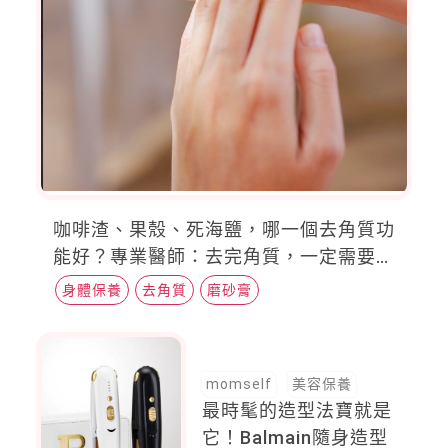
咖啡渣、果殼、死海鹽，哪一個去角質功
能好？專業醫師：去完角質，一定需要做
這件事
身體保養
去角質
磨砂膏
momself
美容保養
最時髦的造型法寶就是
它！Balmain隨身造型