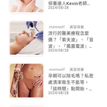
保養達人Kevin老師不
2024/08/28
藏私親身經驗，6個夏
季保養提點超實用
momself
美容保養
流行的醫美療程怎麼
選？「索夫波」、「音
波」、「鳳凰電波」該
2024/08/28
選誰？妳的選擇困難就
讓專業醫師來解答
momself
美容保養
孕期可以除毛嗎？私密
處清潔衛生不能等，
「這時間」點開始，生
2024/08/28
產前注意事項一次解答