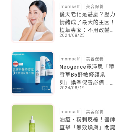
momself
美容保養
後天老化是甚麼？壓力
情緒成了最大的主因！
植萃專家：不用改變本
2024/08/25
來的生活習慣，也能減
緩變老
momself
美容保養
Neogence霓淨思「積
雪草B5舒敏修護系
列」換季保養必備！
2024/08/19
經台灣、德國皮膚科醫
師認證，3天終結反覆
不適*
momself
美容保養
油痘、粉刺反覆！醫師
直擊「無效煥膚」關鍵