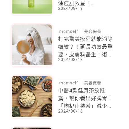
油痘肌救星！
2024/08/19
BIODERMA 3D水楊酸
保濕煥膚精華 強勢上
市 一滴3效！超保濕、
momself
美容保養
速煥膚、極控油
打完醫美療程就能消除
皺紋？！延長功效最重
要，皮膚科醫生：術後
2024/08/18
保養就選「胜肽」及
「膠原蛋白」
momself
美容保養
中醫4款健康茶飲推
薦，幫你養出好脾胃！
「枸杞山楂茶」減少油
2024/08/16
脂吸收，「玫瑰花茶」
創造紅潤好氣色