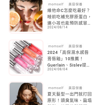
momself
美容保養
維他命C怎麼吃最好？
睡前吃補充膠原蛋白，
連小孩也能預防感冒，
2024/08/14
「這一款」日本女星必
囤
momself
美容保養
2024「高保濕水感唇
膏唇釉」10推薦！
Guerlain、Sisley提亮
2024/08/04
氣色素顏用也可以，
Dior這款高顏值年度熱
賣
momself
美容保養
夏天髮型一出門就打回
原形！頭臭氣味、扁塌