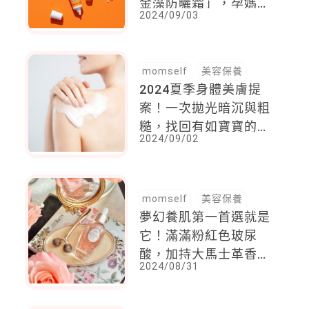
金藻防曬霜」，孕媽咪
2024/09/03
也適用！
momself
美容保養
2024夏季身體美膚提
案！一次拋光暗沉與粗
糙，找回有如寶寶的細
2024/09/02
嫩光滑肌
momself
美容保養
夢幻養肌第一首選就是
它！滿滿粉紅色玻尿
酸，加持大馬士革香
2024/08/31
氛，肌膚真的太幸福