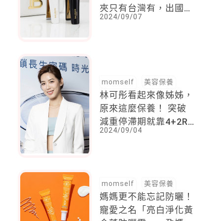
夾只有台灣有，出國旅
2024/09/07
遊有了它頭髮隨時都有
型
momself
美容保養
林可彤看起來像姊姊，
原來這麼保養！ 突破
減重停滯期就靠4+2R
2024/09/04
飲食法
momself
美容保養
媽媽更不能忘記防曬！
寵愛之名「亮白淨化黃