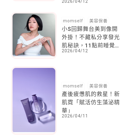
2026/04/12
擦出門超省時又快速
momself
美容保養
小S回歸舞台美到像開
外掛！不藏私分享發光
肌秘訣，11點前睡覺，
2026/04/12
每天都會對自己說「這
句話」
momself
美容保養
產後疲憊肌的救星！新
肌霓「賦活仿生藻泌精
華」
2026/04/11