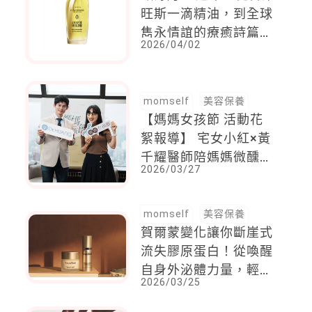
旺斯一滴精油，到全球
雋永情誼的療癒詩篇
2026/04/02
，沉浸式導覽帶你感受
來自南法的溫暖
momself
美容保養
【媽媽女孩節 活動花
絮報導】 宅女小紅×黃
千耀醫師陪媽媽微醺聊
2026/03/27
保養
momself
美容保養
賀爾蒙變化讓你斷崖式
流失膠原蛋白！從喚醒
自身外泌體力量，輕鬆
2026/03/25
解鎖回春秘訣