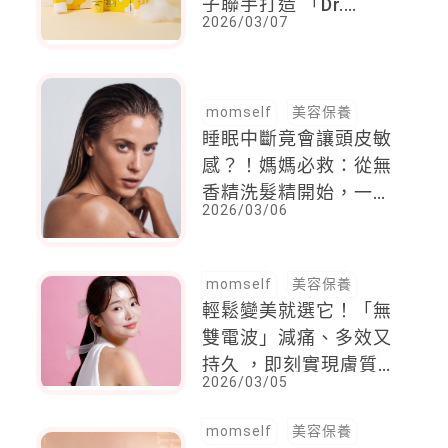
子聯手打造 「Dr.
2026/03/07
HUANG」專屬修護對
策，多元功效造福大眾
momself
美容保養
睡眠中斷竟會讓頭皮敏
感？！媽媽必救：從無
香精洗髮精開始，一招
2026/03/06
解放泛紅緊繃危機
momself
美容保養
輕鬆變美就選它！「無
雙電波」減痛、多效又
持久 ，即刻實現膚質
2026/03/05
細緻輪廓提拉的夢想
momself
美容保養