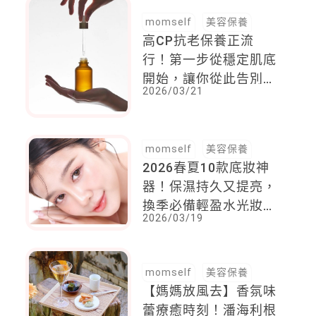
momself
美容保養
高CP抗老保養正流
行！第一步從穩定肌底
開始，讓你從此告別濾
2026/03/21
鏡救不了的老化臉
momself
美容保養
2026春夏10款底妝神
器！保濕持久又提亮，
換季必備輕盈水光妝，
2026/03/19
有如第二層肌膚讓氣色
好上一整天
momself
美容保養
【媽媽放風去】香氛味
蕾療癒時刻！潘海利根