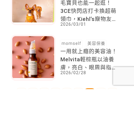
毛寶貝也能一起逛！
3CE快閃店打卡換超萌
領巾，Kiehl’s寵物友善
2026/03/01
新地標進駐LaLaport
momself
美容保養
一用就上癮的美容油！
Melvita輕棕瓶以油養
膚，亮白、眼周與指尖
2026/02/28
全面有感
<
1
2
3
4
5
6
7
8
...
34
35
>