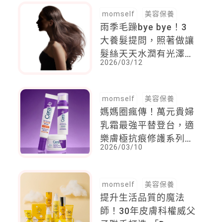
回真正的休息
momself
美容保養
雨季毛躁bye bye！3
大養髮提問，照著做讓
髮絲天天水潤有光澤，
2026/03/12
「這一款」連染後都一
起照顧
momself
美容保養
媽媽圈瘋傳！萬元貴婦
乳霜最強平替登台，適
樂膚極抗痕修護系列，
2026/03/10
連敏感肌都適用，無痛
逆齡超有感
momself
美容保養
提升生活品質的魔法
師！30年皮膚科權威父