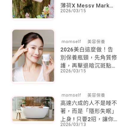
薄荷X Messy Mark特
2026/03/15
調飲品 + SABON白茶
午茶限定，完美舒鬆身
心
momself
美容保養
2026美白這麼做！告
別保養瓶頸，先角質修
護，再擊退暗沉斑點，
2026/03/15
輕鬆養出水光透亮肌！
momself
美容保養
高達六成的人不是睡不
著，而是「隱形失眠」
上身 ! 只要2招，讓你
2026/03/13
不用改變生活，就能找