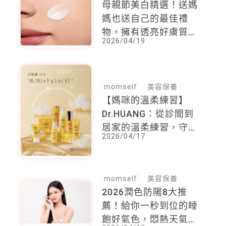
母親節美白精選！送媽
媽也送自己的最佳禮
物，擁有透亮好膚質，
2026/04/19
擺脫睡不飽的疲憊肌
momself
美容保養
【媽咪的溫柔練習】
Dr.HUANG：從診間到
居家的溫柔練習，守護
2026/04/17
全家人的雲朵肌
momself
美容保養
2026潤色防陽8大推
薦！給你一秒到位的睡
飽好氣色，悶熱天氣單