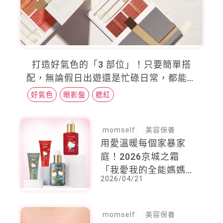
打造好氣色的「3 部位」！只要簡單搭
配，無論假日出遊還是忙碌日常，都能秒
變自信媽咪
好氣色
眼影盤
腮紅
momself
美容保養
用愛溫暖每個家暴家
庭！2026京城之霜
「我愛我的全能媽媽」
2026/04/21
慈善活動首度聯名
Hello Kitty，萌萌療癒
力一起守護媽媽與孩子
momself
美容保養