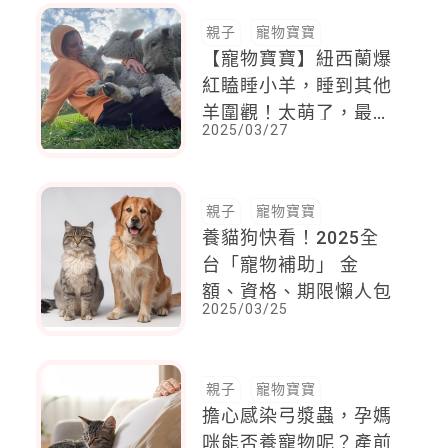
親子
寵物寶寶
【寵物寶寶】紐西蘭爆
紅瞌睡小羊，睡到其他
羊圍觀！太萌了，最愛
2025/03/27
主人抱著睡
親子
寵物寶寶
養貓狗快看！2025全
台「寵物補助」 金
額、資格、期限懶人包
2025/03/25
親子
寵物寶寶
擔心感染弓漿蟲，孕媽
咪能否養寵物呢？產前