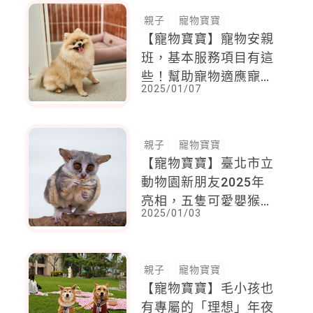
親子
寵物寶寶
【寵物寶寶】寵物安親
班，基本服務項目有這
些！幫助寵物適應寵物
2025/01/07
安親班環境有撇步！
親子
寵物寶寶
【寵物寶寶】臺北市立
動物園新朋友2025年
亮相，五隻可愛嬰猴，
2025/01/03
小小身體、大大眼睛，
超萌超討喜
親子
寵物寶寶
【寵物寶寶】毛小孩也
有專屬的「理想」年夜