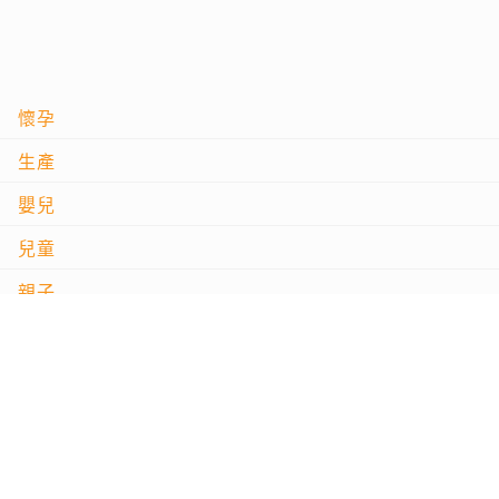
懷孕
生產
嬰兒
兒童
親子
問良醫
影音專區
試用大隊
專題活動