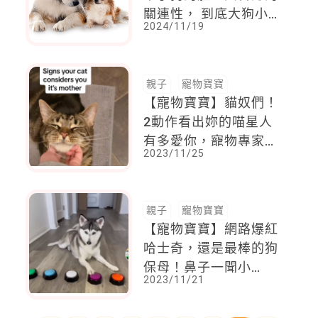
關連性， 到底大狗小
2024/11/19
狗哪個聰明？
親子
寵物寶寶
【寵物寶寶】貓奴們！
2動作看出妳的喵星人
有多愛你，寵物專家：
2023/11/25
一切都是把主人當成母
親的關係
親子
寵物寶寶
【寵物寶寶】網路爆紅
哈士奇，還是最棒的狗
保母！鼻子一聞小
2023/11/21
baby「尿布飄異
味」，立即按鈕呼叫老