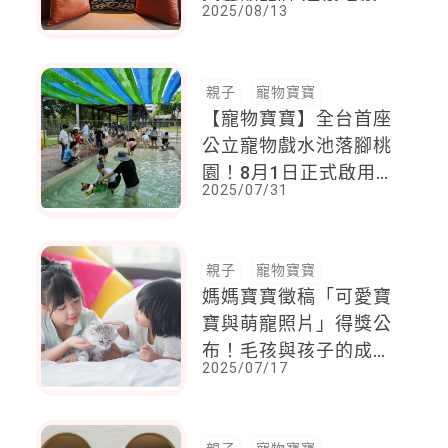
2025/08/13
子入住
親子
寵物寶寶
【寵物寶寶】全台首座
公立寵物戲水池落腳桃
園！8月1日正式啟用，
2025/07/31
免費開放，須網路預約
親子
寵物寶寶
媽媽寶寶徵稿「可愛寶
寶與萌寵照片」得獎公
布！毛孩與孩子的成長
2025/07/17
日記融化你心