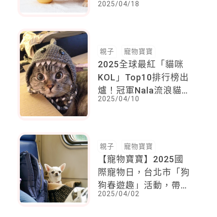
2025/04/18
親子
寵物寶寶
2025全球最紅「貓咪
KOL」Top10排行榜出
爐！冠軍Nala流浪貓身
2025/04/10
價29億，這隻「烏克蘭
虎斑貓」小甜甜布蘭妮
轉發一夕爆紅
親子
寵物寶寶
【寵物寶寶】2025國
際寵物日，台北市「狗
狗春遊趣」活動，帶毛
2025/04/02
孩搭捷運公車！還有限
量毛孩特色徽章