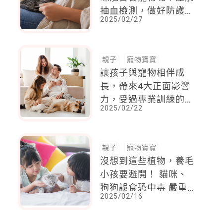
抽血檢測，做好防護，
2025/02/27
貓狗不用送養
親子
寵物寶寶
讓孩子與寵物相伴成
長，帶來4大正面影響
力，受過專業訓練的療
2025/02/22
癒犬與心理師互相搭
配，還能對特殊兒有療
癒功效！
親子
寵物寶寶
沒想到這些植物，養毛
小孩要避開！ 貓咪、
狗狗誤食恐中毒 嚴重
2025/02/16
導致器官衰竭