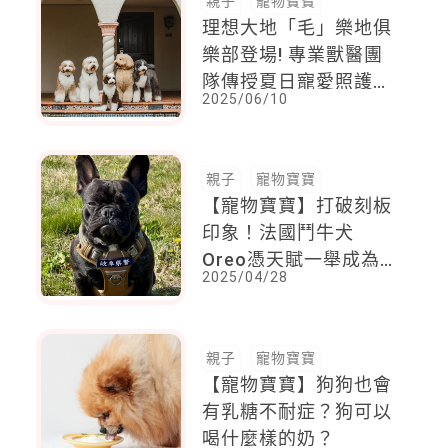
親子
寵物寶寶
理想大地「毛」樂地俱
樂部登場! 專業獸醫團
隊傳授夏日寵愛照護
2025/06/10
帶家中毛小孩來去渡假
吧
親子
寵物寶寶
【寵物寶寶】打破刻板
印象！法國鬥牛犬
Oreo憑天賦一舉成為
2025/04/28
岐阜縣警局首隻囑託警
犬
親子
寵物寶寶
【寵物寶寶】狗狗也會
有乳糖不耐症？狗可以
喝什麼樣的奶？