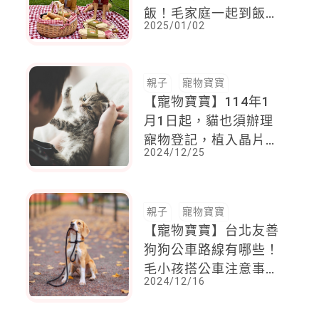
飯！毛家庭一起到飯店
2025/01/02
歡慶過年
親子
寵物寶寶
【寵物寶寶】114年1
月1日起，貓也須辦理
寵物登記，植入晶片，
2024/12/25
給予1年緩衝期，違反
規定可開罰飼主1.5萬
元
親子
寵物寶寶
【寵物寶寶】台北友善
狗狗公車路線有哪些！
毛小孩搭公車注意事
2024/12/16
項？加碼：19條路線直
達狗狗運動公園