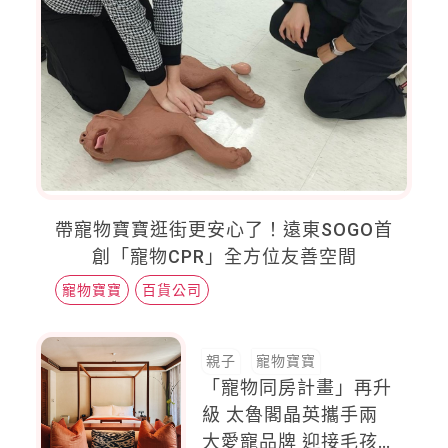
帶寵物寶寶逛街更安心了！遠東SOGO首
創「寵物CPR」全方位友善空間
寵物寶寶
百貨公司
親子
寵物寶寶
「寵物同房計畫」再升
級 太魯閣晶英攜手兩
大愛寵品牌 迎接毛孩