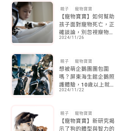
親子
寵物寶寶
【寵物寶寶】如何幫助
孩子面對寵物死亡，正
確談論，別忽視寵物死
2024/11/26
亡對孩子產生的影響
親子
寵物寶寶
想被萌企鵝團團包圍
嗎？屏東海生館企鵝照
護體驗，10歲以上就可
2024/11/22
以報名！
親子
寵物寶寶
【寵物寶寶】新研究揭
示了狗的體型與智力的