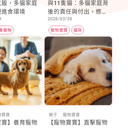
吃飯，多貓家庭
與11隻貓：多貓家庭背
視進食環境
後的責任與付出，修把
1
2026/03/30
愛貓活成深情日常
養寵物
寵物寶寶
貓咪
物寶寶
親子
寵物寶寶
寶寶】養育寵物
【寵物寶寶】直擊寵物