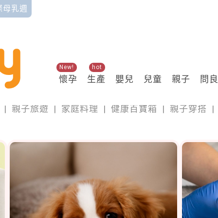
國際母乳週
New!
hot
懷孕
生產
嬰兒
兒童
親子
問
親子
|
親子旅遊
|
家庭料理
|
健康百寶箱
|
親子穿搭
|