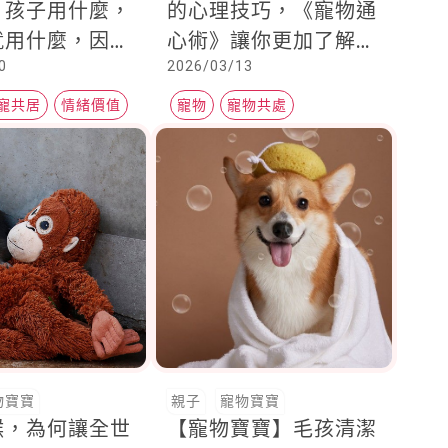
！孩子用什麼，
的心理技巧，《寵物通
就用什麼，因為
心術》讓你更加了解毛
0
2026/03/13
小孩
寵共居
情緒價值
寵物
寵物共處
物寶寶
親子
寵物寶寶
猴，為何讓全世
【寵物寶寶】毛孩清潔