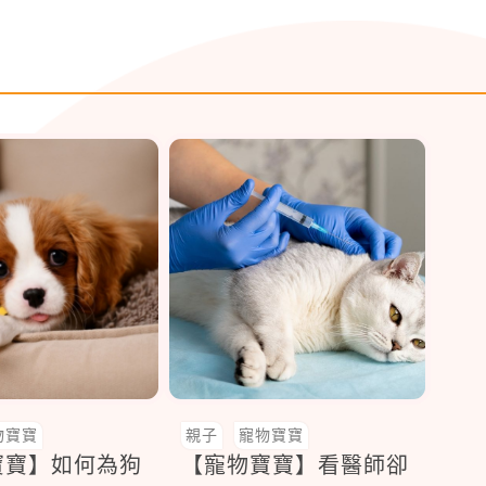
物寶寶
親子
寵物寶寶
寶寶】如何為狗
【寵物寶寶】看醫師卻