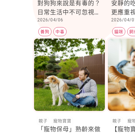
對狗狗來說是有毒的？
安靜的
日常生活中不可忽視的
更應重
2026/04/06
2026/04/0
潛在風險
養狗
中毒
貓咪
飼
親子
寵物寶寶
親子
寵
「寵物保母」熟齡來做
【寵物