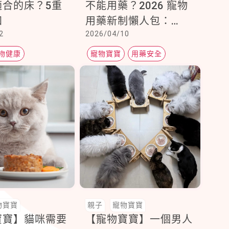
適合的床？5重
不能用藥？2026 寵物
知
用藥新制懶人包：
2
2026/04/10
8,000 位毛孩爸媽焦急
連署，政府今進行跨部
物健康
寵物寶寶
用藥安全
會關鍵會議！
物寶寶
親子
寵物寶寶
寶寶】貓咪需要
【寵物寶寶】一個男人