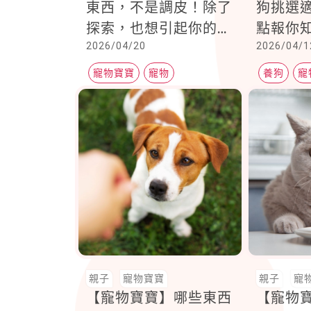
東西，不是調皮！除了
狗挑選
探索，也想引起你的關
點報你
2026/04/20
2026/04/1
注，4方法教你不讓可
愛毛孩變破壞王
寵物寶寶
寵物
養狗
寵
狗狗咬東西
親子
寵物寶寶
親子
寵
【寵物寶寶】哪些東西
【寵物