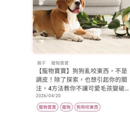
親子
寵物寶寶
【寵物寶寶】狗狗亂咬東西，不是
調皮！除了探索，也想引起你的關
注，4方法教你不讓可愛毛孩變破
2026/04/20
壞王
寵物寶寶
寵物
狗狗咬東西