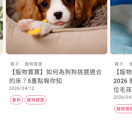
親子
寵物寶寶
親子
【寵物寶寶】如何為狗狗挑選適合
【寵
的床？5重點報你知
2026
2026/04/12
位毛
2026/04
跨部
養狗
寵物健康
寵物寶