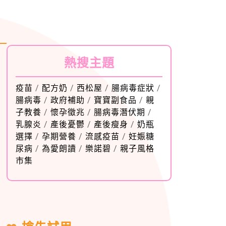
熱搜主題
疫苗
/
配方奶
/
西松屋
/
腸病毒症狀
/
腸病毒
/
政府補助
/
寶寶副食品
/
親
子教養
/
懷孕徵兆
/
腸病毒潛伏期
/
乳腺炎
/
產後憂鬱
/
產後瘦身
/
奶瓶
選擇
/
孕期營養
/
流感疫苗
/
妊娠糖
尿病
/
為愛朗讀
/
樂諾碧
/
親子風格
市集