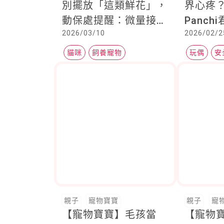
別擺放「這類鮮花」，
界心疼
動保處提醒：微量接
Panc
2026/03/10
2026/02/2
觸，也可能引發急性腎
如何支
衰竭
展與安
貓咪
飼養寵物
玩偶
安
親子
寵物寶寶
親子
寵
【寵物寶寶】毛孩當
【寵物