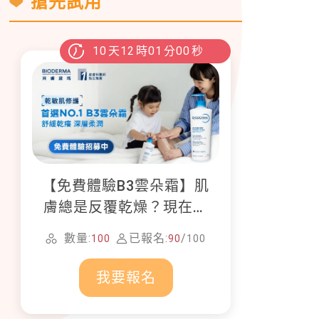
搶先試用
10
天
12
時
00
分
59
秒
【免費體驗B3雲朵霜】肌
膚總是反覆乾燥？現在就
加入貝膚黛瑪修護體驗計
數量:
已報名:
/
100
90
100
畫！
我要報名