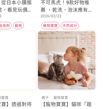
？從日本小獼猴
不可馬虎！9款好物推
hi君，看見玩偶
薦 ，乾洗、泡沫應有
5
2026/02/23
撐孩子的情緒發
盡有，就連貓咪腳掌、
全感
毛髮氣味都照顧到了
全依附
動物
寵物寶寶
天然成分
寵物清潔
物寶寶
親子
寵物寶寶
寶寶】透過對待
【寵物寶寶】貓咪「踏