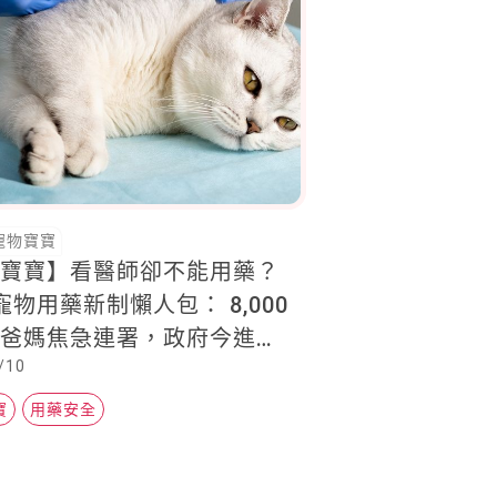
寵物寶寶
物寶寶】看醫師卻不能用藥？
 寵物用藥新制懶人包： 8,000
孩爸媽焦急連署，政府今進行
/10
會關鍵會議！
寶
用藥安全