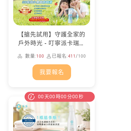
【搶先試用】守護全家的
戶外時光 - 叮寧派卡瑞丁
防蚊液
數量:
已報名:
/
100
411
100
我要報名
00
天
00
時
00
分
00
秒