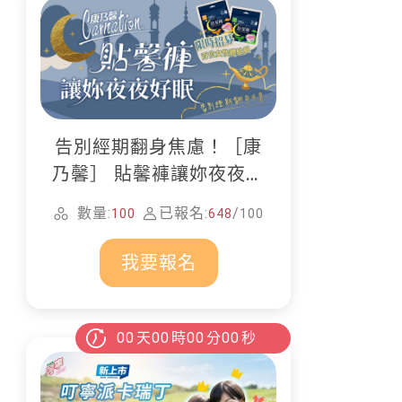
告別經期翻身焦慮！［康
乃馨］ 貼馨褲讓妳夜夜好
眠
數量:
已報名:
/
100
648
100
我要報名
00
天
00
時
00
分
00
秒