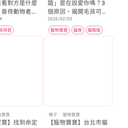
來看對方是什麼
踏」是在說愛你嗎？3
！善待動物者往
個原因，揭開毛孩可愛
4
2026/02/03
幾種人格特質
行為的祕密
格特質
寵物寶寶
貓咪
貓踏踏
物寶寶
親子
寵物寶寶
寶寶】找到命定
【寵物寶寶】台北市貓