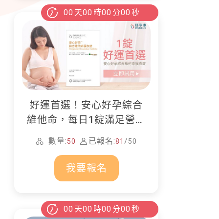
00
天
00
時
00
分
00
秒
好運首選！安心好孕綜合
維他命，每日1錠滿足營養
所需
數量:
已報名:
/
50
81
50
我要報名
00
天
00
時
00
分
00
秒