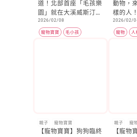
道！北部首座「毛孩樂
動物，
園」就在大溪威斯汀，
樣的人
2026/02/08
2026/02/0
帶毛寶貝一起放電度假
往有這
去，就趁現在
寵物寶寶
毛小孩
寵物
人
大溪笠復威斯汀度假酒店
親子
寵物寶寶
親子
寵
【寵物寶寶】狗狗臨終
【寵物