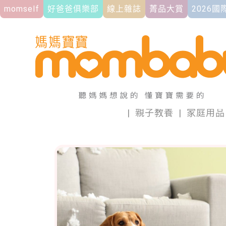
momself
好爸爸俱樂部
線上雜誌
菁品大賞
2026
|
親子教養
|
家庭用品