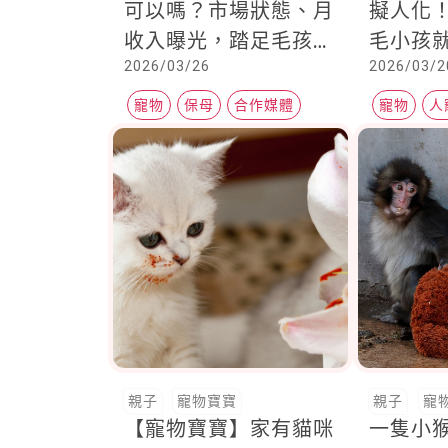
可以嗎？市場狀態、月
擬人化
收入曝光，踏足毛孩長
毛小孩
2026/03/26
2026/03/2
照走更遠
是家人
寵物
保母
合作媒體
寵物
人
親子
寵物寶寶
親子
寵
【寵物寶寶】家有貓咪
一隻小