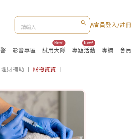
會員登入/註冊
New!
New!
良醫
影音專區
試用大隊
專題活動
專欄
會員
理財補助
|
寵物寶寶
|