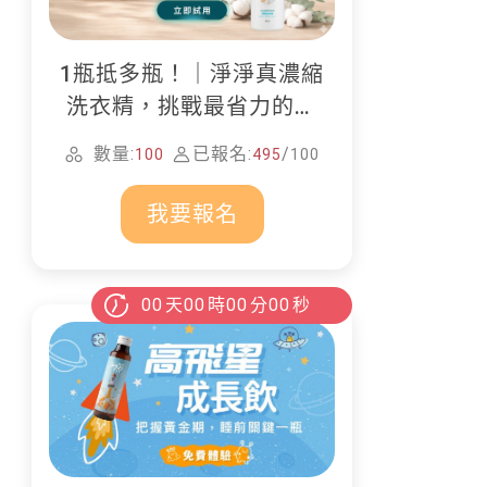
1瓶抵多瓶！｜淨淨真濃縮
洗衣精，挑戰最省力的居
家清潔
數量:
已報名:
/
100
495
100
我要報名
00
天
00
時
00
分
00
秒