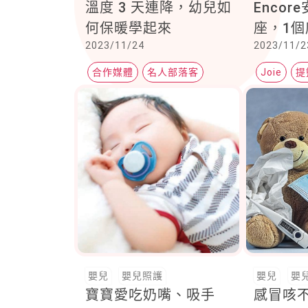
溫度 3 天連降，幼兒如
Enco
何保暖學起來
座，1個
2023/11/24
2023/11/2
座，提
安全守
合作媒體
名人部落客
Joie
提
寒流
嬰兒
嬰兒照護
嬰兒
嬰
寶寶愛吃奶嘴、吸手
感冒咳