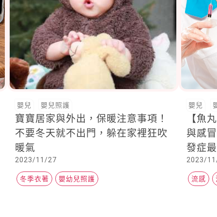
嬰兒
嬰兒照護
嬰兒
寶寶居家與外出，保暖注意事項！
【魚
不要冬天就不出門，躲在家裡狂吹
與感
暖氣
發症
2023/11/27
2023/11
冬季衣著
嬰幼兒照護
流感