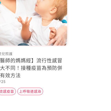
嬰兒照護
丸醫師的媽媽經】流行性感冒
冒大不同！接種疫苗為預防併
最有效方法
/25
流感疫苗
上呼吸道感染