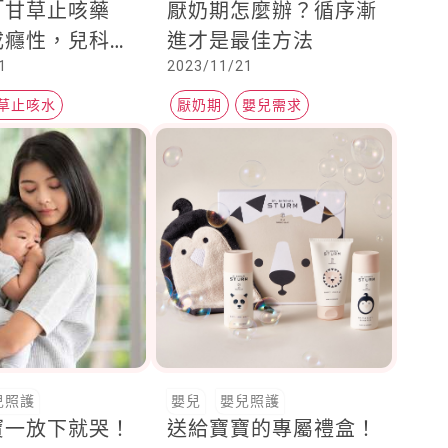
「甘草止咳藥
厭奶期怎麼辦？循序漸
成癮性，兒科
進才是最佳方法
1
2023/11/21
止餵食給幼兒！
草止咳水
厭奶期
嬰兒需求
兒照護
嬰兒
嬰兒照護
寶一放下就哭！
送給寶寶的專屬禮盒！