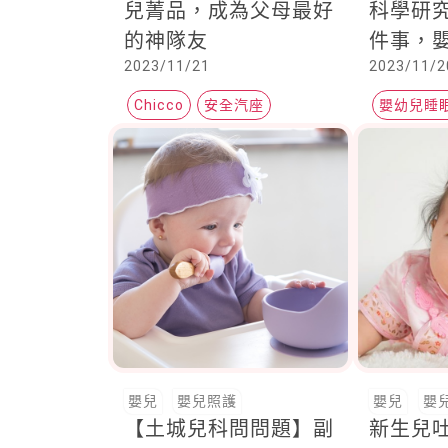
兒菁品，成為父母最好
科學研
的神隊友
件事，嬰
2023/11/21
2023/11/2
Chicco
安全汽座
嬰幼兒睡
手推車
嬰兒
嬰兒照護
嬰兒
嬰
【土城兒科問問題】副
新生兒