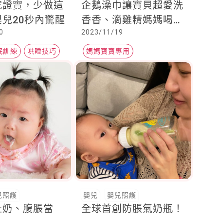
究證實，少做這
企鵝澡巾讓寶貝超愛洗
兒20秒內驚醒
香香、滴雞精媽媽喝
0
2023/11/19
好，寶寶提升免疫力必
備
眠訓練
哄睡技巧
媽媽寶寶專用
無添加寶寶保養
有機保養
兒照護
嬰兒
嬰兒照護
吐奶、腹脹當
全球首創防脹氣奶瓶！