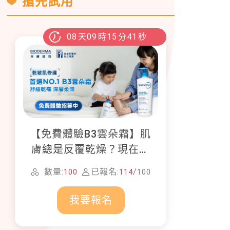
搶先試用
08
天
09
時
15
分
39
秒
【免費體驗B3雲朵霜】肌
膚總是反覆乾燥？現在就
加入貝膚黛瑪修護體驗計
數量:
已報名:
/
100
114
100
畫！
我要報名