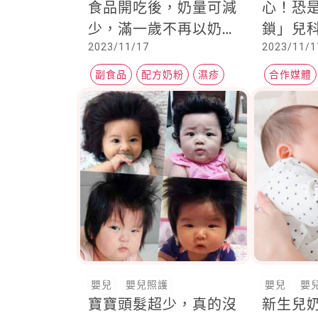
食品開吃後，奶量可減
心！恐
少，滿一歲不再以奶為
鎖」兒
2023/11/17
2023/11/1
主食
就醫
副食品
配方奶粉
濕疹
合作媒體
優活健康
嬰兒
嬰兒照護
嬰兒
嬰
寶寶頭髮超少，真的沒
新生兒