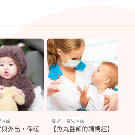
兒照護
嬰兒
嬰兒照護
家與外出，保暖
【魚丸醫師的媽媽經】