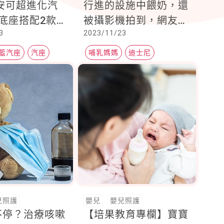
re安可超進化汽
行進的設施中餵奶，還
底座搭配2款汽
被攝影機拍到，網友
3
2023/11/23
籃、汽座任你搭
批：想過同行遊客的紀
護到4歲
念照被毀了嗎？
籃汽座
汽座
哺乳媽媽
迪士尼
母奶媽媽
兒照護
嬰兒
嬰兒照護
不停？治療咳嗽
【培果教育專欄】寶寶