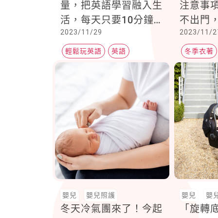
量，把英語學習融入生
注意事
活，每天只要10分鐘，
不出門
2023/11/29
2023/11/2
讓幼兒輕鬆開口說
暖氣
輕鬆玩英語
英語
冬季衣著
英語學習
嬰兒
嬰兒照護
嬰兒
嬰
冬天冷氣團來了！今起
「旋轉