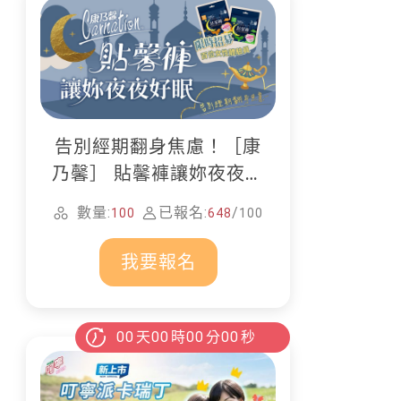
告別經期翻身焦慮！［康
乃馨］ 貼馨褲讓妳夜夜好
眠
數量:
已報名:
/
100
648
100
我要報名
00
天
00
時
00
分
00
秒