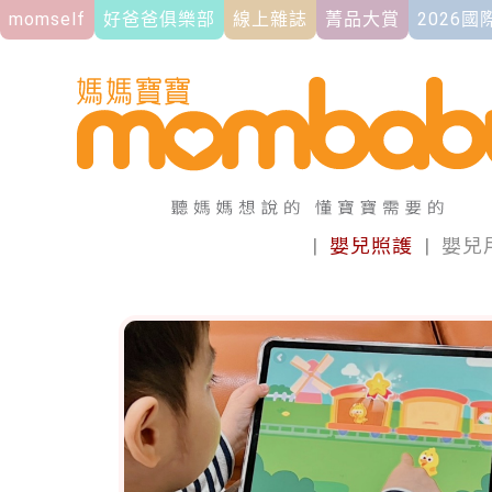
momself
好爸爸俱樂部
線上雜誌
菁品大賞
2026
|
嬰兒照護
|
嬰兒