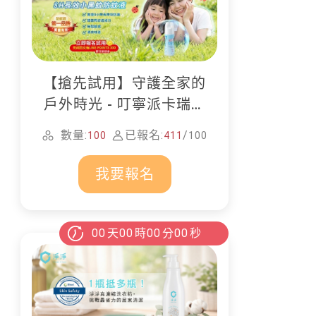
【搶先試用】守護全家的
戶外時光 - 叮寧派卡瑞丁
防蚊液
數量:
已報名:
/
100
411
100
我要報名
00
天
00
時
00
分
00
秒