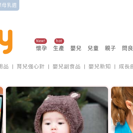
國際母乳週
New!
hot
懷孕
生產
嬰兒
兒童
親子
問
嬰兒
用品
|
育兒強心針
|
嬰兒副食品
|
嬰兒新知
|
成長