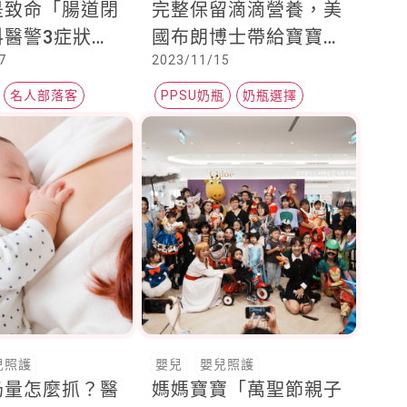
是致命「腸道閉
完整保留滴滴營養，美
科醫警3症狀速
國布朗博士帶給寶寶最
7
2023/11/15
貼近母愛的吸乳感受
名人部落客
PPSU奶瓶
奶瓶選擇
網
布朗博士
兒照護
嬰兒
嬰兒照護
奶量怎麼抓？醫
媽媽寶寶「萬聖節親子