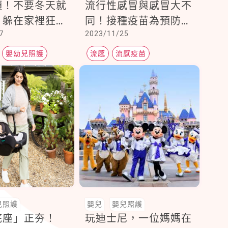
項！不要冬天就
流行性感冒與感冒大不
，躲在家裡狂吹
同！接種疫苗為預防併
7
2023/11/25
發症最有效方法
嬰幼兒照護
流感
流感疫苗
上呼吸道感染
兒照護
嬰兒
嬰兒照護
底座」正夯！
玩迪士尼，一位媽媽在