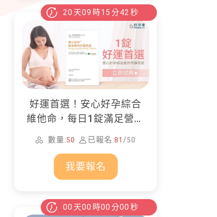
20
天
09
時
15
分
40
秒
好運首選！安心好孕綜合
維他命，每日1錠滿足營養
所需
數量:
已報名:
/
50
81
50
我要報名
00
天
00
時
00
分
00
秒