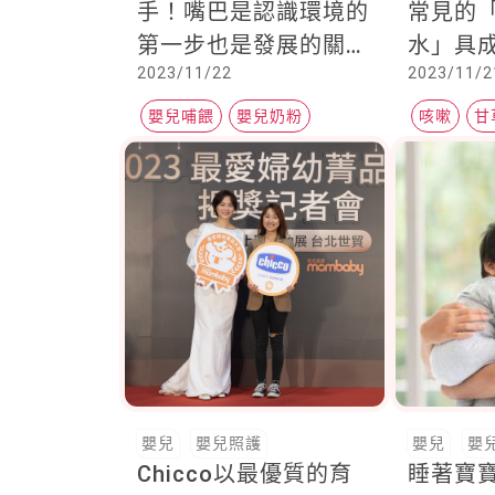
手！嘴巴是認識環境的
常見的
第一步也是發展的關
水」具
2023/11/22
2023/11/2
鍵！
醫：禁
嬰兒哺餵
嬰兒奶粉
咳嗽
甘
嬰兒照護
兒科醫師
嬰兒
嬰兒照護
嬰兒
嬰
Chicco以最優質的育
睡著寶