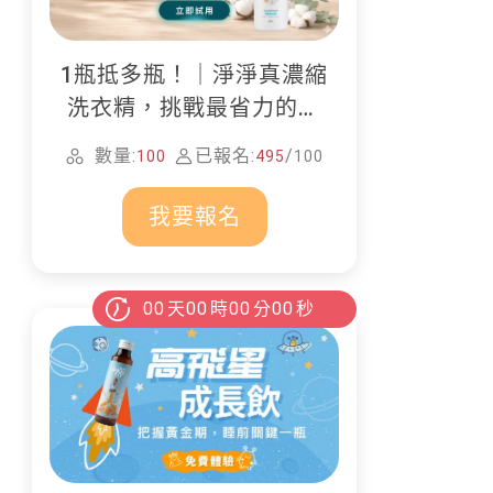
1瓶抵多瓶！｜淨淨真濃縮
洗衣精，挑戰最省力的居
家清潔
數量:
已報名:
/
100
495
100
我要報名
00
天
00
時
00
分
00
秒