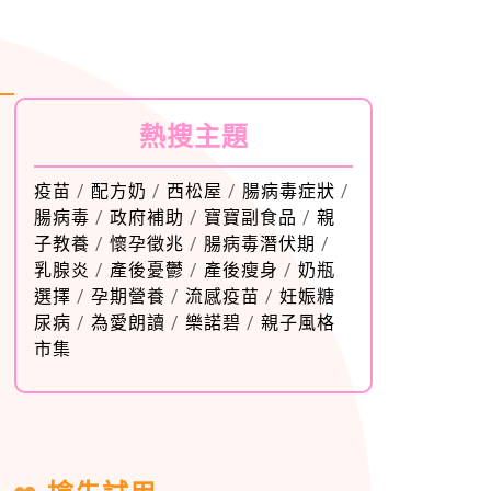
熱搜主題
疫苗
/
配方奶
/
西松屋
/
腸病毒症狀
/
腸病毒
/
政府補助
/
寶寶副食品
/
親
子教養
/
懷孕徵兆
/
腸病毒潛伏期
/
乳腺炎
/
產後憂鬱
/
產後瘦身
/
奶瓶
選擇
/
孕期營養
/
流感疫苗
/
妊娠糖
尿病
/
為愛朗讀
/
樂諾碧
/
親子風格
市集