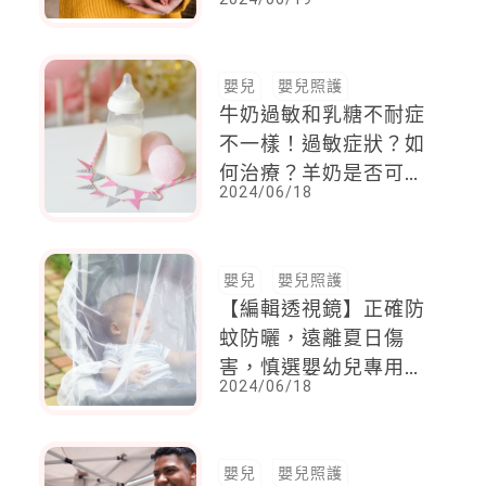
滿滿正能量
嬰兒
嬰兒照護
牛奶過敏和乳糖不耐症
不一樣！過敏症狀？如
何治療？羊奶是否可以
2024/06/18
代替牛奶？
嬰兒
嬰兒照護
【編輯透視鏡】正確防
蚊防曬，遠離夏日傷
害，慎選嬰幼兒專用保
2024/06/18
護稚嫩肌膚
嬰兒
嬰兒照護