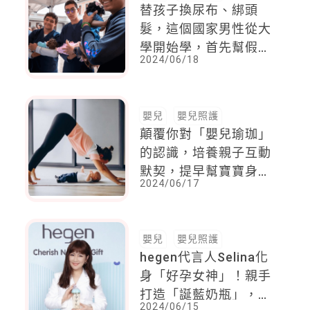
替孩子換尿布、綁頭
髮，這個國家男性從大
學開始學，首先幫假娃
2024/06/18
娃命名，超有趣
嬰兒
嬰兒照護
顛覆你對「嬰兒瑜珈」
的認識，培養親子互動
默契，提早幫寶寶身子
2024/06/17
骨打底
嬰兒
嬰兒照護
hegen代言人Selina化
身「好孕女神」！親手
打造「誕藍奶瓶」，首
2024/06/15