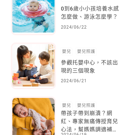
0到6歲小小孩培養水感
怎麼做、游泳怎麼學？
2024/06/22
嬰兒
嬰兒照護
參觀托嬰中心，不該出
現的三個現象
2024/06/21
嬰兒
嬰兒照護
帶孩子帶到崩潰？網
紅、專家無痛傳授育兒
心法，幫媽媽調適補充
2024/06/19