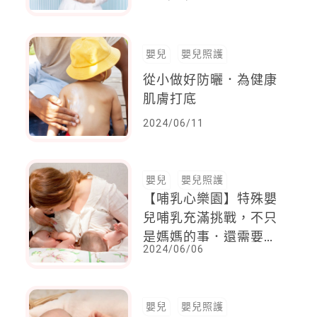
次推出14hrs限定快閃
店親自送上好孕祝福
嬰兒
嬰兒照護
從小做好防曬．為健康
肌膚打底
2024/06/11
嬰兒
嬰兒照護
【哺乳心樂園】特殊嬰
兒哺乳充滿挑戰，不只
是媽媽的事．還需要整
2024/06/06
個家庭和專業人員共同
努力！
嬰兒
嬰兒照護