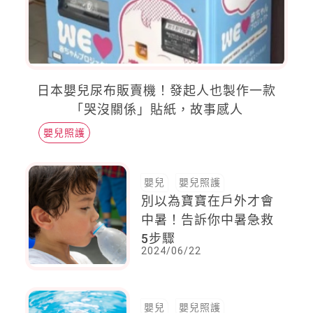
日本嬰兒尿布販賣機！發起人也製作一款
「哭沒關係」貼紙，故事感人
嬰兒照護
嬰兒
嬰兒照護
別以為寶寶在戶外才會
中暑！告訴你中暑急救
5步驟
2024/06/22
嬰兒
嬰兒照護