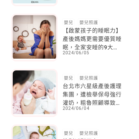
的片段都彌足珍貴
嬰兒
嬰兒照護
【啟蒙孩子的睡眠力】
產後媽媽更需要優質睡
眠，全家安睡的9大睡
2024/06/05
眠法則
嬰兒
嬰兒照護
台北市六星級產後護理
集團，遭檢舉保母強行
灌奶，粗魯照顧導致寶
2024/06/04
寶受傷
嬰兒
嬰兒照護