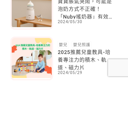
寶寶脹氣哭鬧，可能是
泡奶方式不正確！
「Nuby搖奶器」有效
2024/05/30
減少奶中的氣泡結塊，
成為爸媽最得力的育兒
助手！
嬰兒
嬰兒照護
2025推薦兒童教具-培
養專注力的積木、軌
道、磁力片
2024/05/29
<
1
2
...
48
49
50
51
52
53
54
...
92
93
>