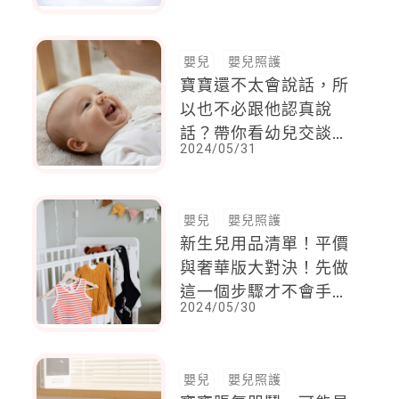
嬰兒
嬰兒照護
寶寶還不太會說話，所
以也不必跟他認真說
話？帶你看幼兒交談10
2024/05/31
技巧
嬰兒
嬰兒照護
新生兒用品清單！平價
與奢華版大對決！先做
這一個步驟才不會手忙
2024/05/30
腳亂
嬰兒
嬰兒照護