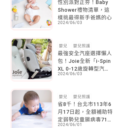
性別派對正夯！Baby
Shower禮物清單，這
樣挑最得新手爸媽的心
2024/06/03
嬰兒
嬰兒照護
最強安全汽座選擇懶人
包！Joie全新「i-Spin
XL 0-12歲旋轉型汽
2024/06/03
座」，陪寶貝一路成
長，一台就GO！
嬰兒
嬰兒照護
省8千！台北市113年6
月17日起，全額補助特
定弱勢兒童腸病毒71型
2024/06/01
疫苗接種費用