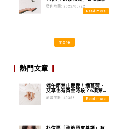
不離身，「硬貨幣」可樂成
發佈時間: 2022/05/22
為防疫時期搶手貨？
Read more
more
熱門文章
端午節禁止愛愛！插菖蒲、
艾草也有黃金時段？6項禁忌
千萬別挑戰
瀏覽次數: 49386
Read more
朴信惠「孕後頭皮養護」有