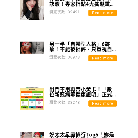
訣竅！專家指點4大養髮重
點，預防落髮洗髮精要這樣
瀏覽次數: 39491
Read more
選
另一半「自戀型人格」6跡
象！不能被批評、只重視自
己需求，善用「情感操縱」
瀏覽次數: 36978
Read more
使伴侶喪失判斷力？
出門不用再帶小黃卡！「數
位新冠病毒健康證明」正式
上路，超簡單4步驟綁定手
瀏覽次數: 33248
Read more
機，保險理賠也有用！
好太太星座排行Top5！妳是