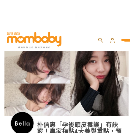
朴信惠「孕後頭皮養護」有訣
竅！專家指點4大養髮重點，預