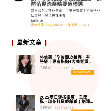
防落髮洗髮精要這樣選
恭喜韓劇女神朴信惠生下雙子寶寶！不曉得朴
信惠會不會也害怕產後...
Bella.tw
發佈時間:
2022/06/19 /
瀏覽數:
39491
最新文章
朴信惠「孕後頭皮養護」有
訣竅！專家指點4大養髮重
點，預防落髮洗髮精要這樣
發佈時間: 2022/06/19
選
Read more
2022夏日穿搭推薦：垂墜
風、印花打造輕鬆感！崩潰
媽媽也能成為優雅愜意女神
發佈時間: 2022/06/03