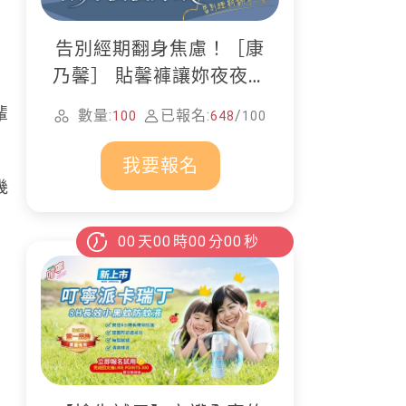
告別經期翻身焦慮！［康
乃馨］ 貼馨褲讓妳夜夜好
眠
輩
數量:
已報名:
/
100
648
100
我要報名
幾
00
天
00
時
00
分
00
秒