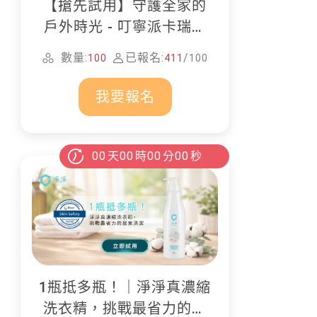
【搶先試用】守護全家的
戶外時光 - 叮寧派卡瑞丁
防蚊液
數量:
已報名:
/
100
411
100
我要報名
00
天
00
時
00
分
00
秒
1瓶抵多瓶！｜淨淨真濃縮
洗衣精，挑戰最省力的居