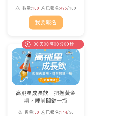
家清潔
數量:
已報名:
/
100
495
100
我要報名
00
天
00
時
00
分
00
秒
高飛星成長飲｜把握黃金
期，睡前關鍵一瓶
數量:
已報名:
/
50
144
50