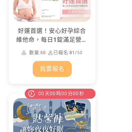
好運首選！安心好孕綜合
維他命，每日1錠滿足營養
所需
數量:
已報名:
/
50
81
50
我要報名
00
天
00
時
00
分
00
秒