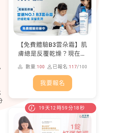
【免費體驗B3雲朵霜】肌
。
膚總是反覆乾燥？現在就
加入貝膚黛瑪修護體驗計
數量:
已報名:
/
100
117
100
，
畫！
我要報名
；
分
19
天
12
時
59
分
16
秒