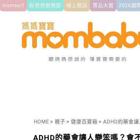
momself
好爸爸俱樂部
線上雜誌
菁品大賞
2026
HOME
>
親子
>
健康百寶箱
>
ADHD的藥會
ADHD的藥會讓人變笨嗎？會