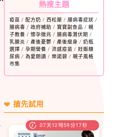
熱搜主題
疫苗
/
配方奶
/
西松屋
/
腸病毒症狀
/
腸病毒
/
政府補助
/
寶寶副食品
/
親
子教養
/
懷孕徵兆
/
腸病毒潛伏期
/
乳腺炎
/
產後憂鬱
/
產後瘦身
/
奶瓶
選擇
/
孕期營養
/
流感疫苗
/
妊娠糖
尿病
/
為愛朗讀
/
樂諾碧
/
親子風格
市集
搶先試用
07
天
12
時
59
分
15
秒
有