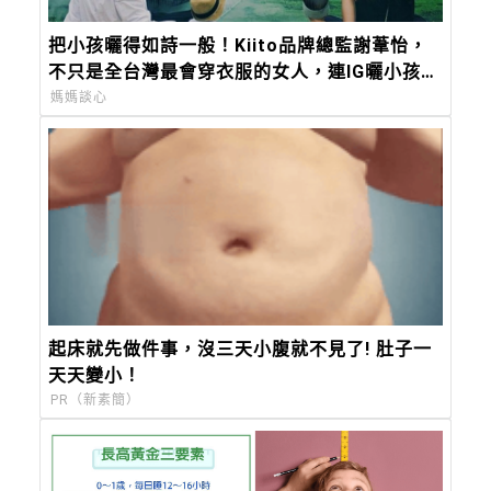
把小孩曬得如詩一般！Kiito品牌總監謝葦怡，
不只是全台灣最會穿衣服的女人，連IG曬小孩都
美得超有靈氣
媽媽談心
起床就先做件事，沒三天小腹就不見了! 肚子一
天天變小！
PR（新素簡）