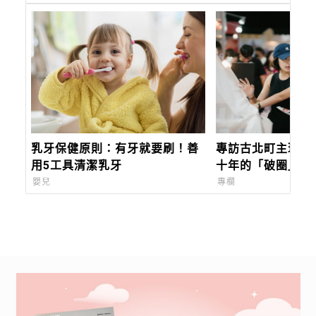
乳牙保健原則：有牙就要刷！善
專訪古北町主理人 J
用5工具清潔乳牙
十年的「破圈」實
生活與藝術中學會
嬰兒
專欄