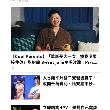
PR（新素簡）
【Cool Parents】「重新長大一次，換我溫柔
接住你」甜約翰 Sweet john主唱浚瑋：Pixsee
陪我築起兒子的移動城堡
親子
大谷翔平升格二寶爸後變了！
改開千萬賓利、比賽結束秒回
家陪孩子，好爸爸模式全開
立即諮詢HPV！是對自己健康