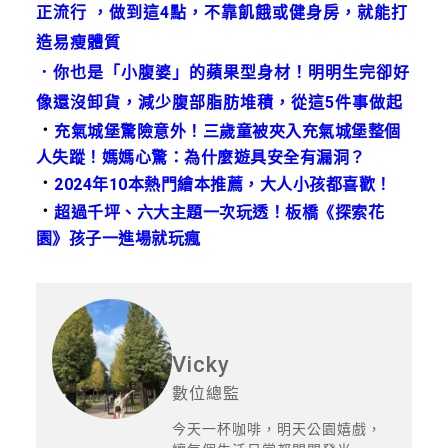
正流行 ，做到這4點，不靠飢餓或健身房，就能打
造易瘦體質
．
你也是「小腹婆」的蘋果型身材！明明生完卻好
像還沒卸貨，減少腹部脂肪堆積，從這5件事做起
．
充氣城堡驚險意外！三歲童被夾入充氣城堡整個
人失蹤！媽媽心驚：為什麼遊具安全有漏洞？
．
2024年10本熱門繪本推薦，大人小孩都喜歡！
．
超過千坪、六大主題一次玩透！板橋《探索花
園》孩子一進場就玩瘋
Vicky
數位總監
今天一杯咖啡，明天公園嬉戲，