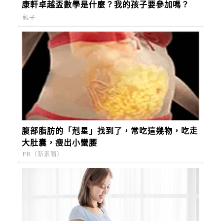
康軒卓越盃數學是什麼？我的孩子要參加嗎？
親子
腹部脂肪的「剋星」找到了，常吃這幾物，吃走
大肚囊，瘦出小蠻腰
PR（新素簡）