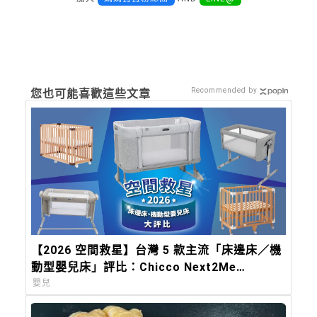
Recommended by
您也可能喜歡這些文章
【2026 空間救星】台灣 5 款主流「床邊床／機
動型嬰兒床」評比：Chicco Next2Me
Forever，都會育兒的終極解方
嬰兒