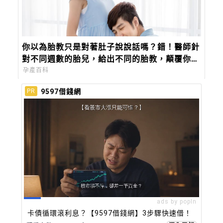
你以為胎教只是對著肚子說說話嗎？錯！醫師針
對不同週數的胎兒，給出不同的胎教，顛覆你對
胎教的觀念
孕產百科
9597借錢網
PR
ads by popIn
卡債循環滾利息？【9597借錢網】3步驟快速借！