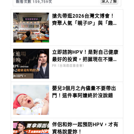
深入了解
觀看次數 159,768次
搶先帶逛2026台灣文博會！
齊聚人氣「親子IP」與「趣味
文創」，會讓孩子快樂到瘋
掉！
立即諮詢HPV！是對自己健康
最好的投資，把握現在不嫌
晚！
PR（台灣癌症基金會）
嬰兒3個月之內儘量不要帶出
門！這件事阿嬤終於沒說錯
伴侶和妳一起預防HPV，才有
資格說愛妳！