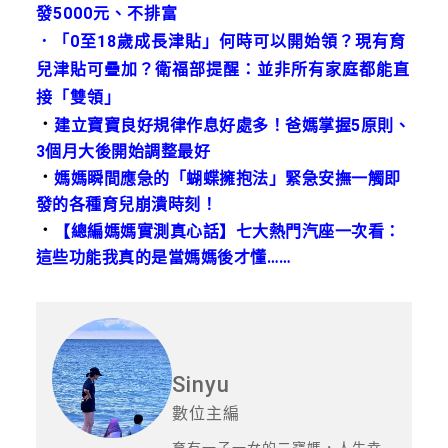
發5000元、不排富
．
「0至18歲成長津貼」何時可以開始領？現有育
兒津貼可疊加？衛福部提醒：並非所有家庭都能直
接「雙領」
．
建立寶寶良好規律作息好處多！爸媽掌握5原則、
3個月大後開始調整最好
．
媽媽瞬間應急的「蝴蝶擁抱法」緊急安撫一觸即
發的各種育兒崩潰時刻！
．
【總編媽媽實測真心話】七大熱門汽座一次看：
這些功能我真的是當媽媽後才懂……
Sinyu
數位主編