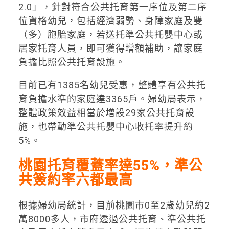
2.0」，針對符合公共托育第一序位及第二序
位資格幼兒，包括經濟弱勢、身障家庭及雙
（多）胞胎家庭，若送托準公共托嬰中心或
居家托育人員，即可獲得增額補助，讓家庭
負擔比照公共托育設施。
目前已有1385名幼兒受惠，整體享有公共托
育負擔水準的家庭達3365戶。婦幼局表示，
整體政策效益相當於增設29家公共托育設
施，也帶動準公共托嬰中心收托率提升約
5%。
桃園托育覆蓋率達55%，準公
共簽約率六都最高
根據婦幼局統計，目前桃園市0至2歲幼兒約2
萬8000多人，市府透過公共托育、準公共托