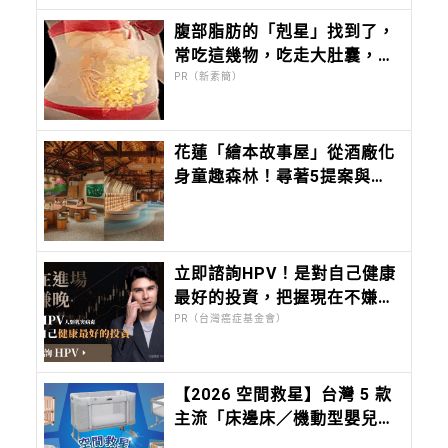
腹部脂肪的「剋星」找到了，
常吃這幾物，吃走大肚囊，瘦
出小蠻腰
PR（新素簡）
花蓮「繪本故事屋」從酒廠化
身童趣森林！尋著5提案與孩
子共度半日親子共讀時光
立即諮詢HPV！是對自己健康
最好的投資，把握現在不嫌
晚！
PR（台灣癌症基金會）
【2026 空間救星】台灣 5 款
主流「床邊床／機動型嬰兒
床」評比：Chicco Next2Me