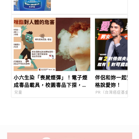
Forever，都會育兒的終極解
方
小六生染「喪屍煙彈」！電子煙
伴侶和妳一起預防
成毒品載具，校園毒品下探，教
格說愛妳！
育部9月推唾液快篩
兒童
PR（台灣癌症基金會）