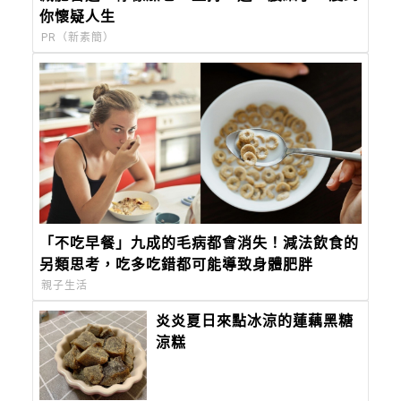
你懷疑人生
PR（新素簡）
「不吃早餐」九成的毛病都會消失！減法飲食的
另類思考，吃多吃錯都可能導致身體肥胖
親子生活
炎炎夏日來點冰涼的蓮藕黑糖
涼糕