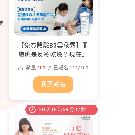
布
應
【免費體驗B3雲朵霜】肌
膚總是反覆乾燥？現在就
加入貝膚黛瑪修護體驗計
數量:
已報名:
/
100
111
100
畫！
我要報名
20
天
18
時
59
分
30
秒