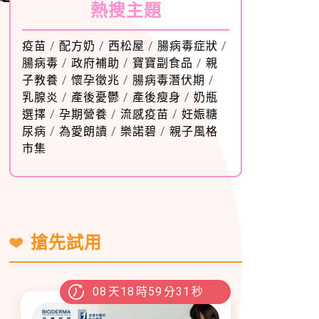
熱搜主題
疫苗
/
配方奶
/
西松屋
/
腸病毒症狀
/
腸病毒
/
政府補助
/
寶寶副食品
/
親
子教養
/
懷孕徵兆
/
腸病毒潛伏期
/
乳腺炎
/
產後憂鬱
/
產後瘦身
/
奶瓶
選擇
/
孕期營養
/
流感疫苗
/
妊娠糖
尿病
/
為愛朗讀
/
樂諾碧
/
親子風格
市集
搶先試用
08
天
18
時
59
分
29
秒