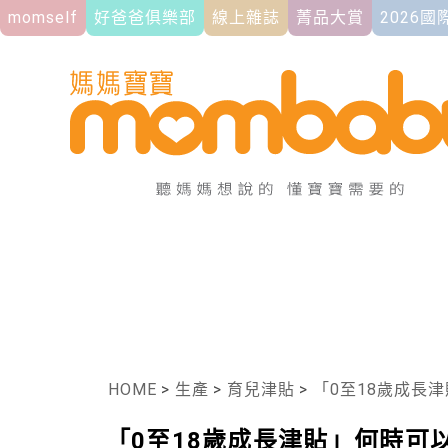
momself
好爸爸俱樂部
線上雜誌
菁品大賞
2026
HOME
>
生產
>
育兒津貼
>
「0至18歲成長津貼」
「0至18歲成長津貼」何時可