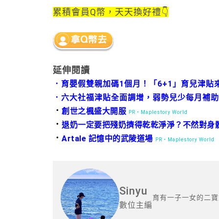
累積會員Q幣，天天換好禮👇
延伸閱讀
．
育嬰假雙親加碼1個月！「6+1」育兒津貼
．
六大社福津貼全面調增，弱勢兒少每月補助至
．
創世之楓盛大開服
PR・Maplestory World
．
退奶一定要把殘奶擠得乾乾淨淨？不然對身
．
Artale 記憶中的武陵道場
PR・Maplestory World
Sinyu
育有一子一女的二寶
數位主編