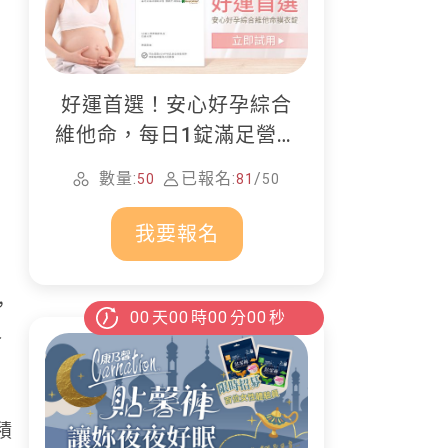
好運首選！安心好孕綜合
維他命，每日1錠滿足營養
所需
數量:
已報名:
/
50
81
50
我要報名
，
00
天
00
時
00
分
00
秒
人
積