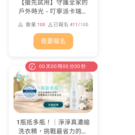
【搶先試用】守護全家的
戶外時光 - 叮寧派卡瑞丁
防蚊液
數量:
已報名:
/
100
411
100
我要報名
00
天
00
時
00
分
00
秒
1瓶抵多瓶！｜淨淨真濃縮
洗衣精，挑戰最省力的居