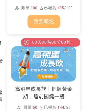
家清潔
數量:
已報名:
/
100
495
100
我要報名
00
天
00
時
00
分
00
秒
育
及
高飛星成長飲｜把握黃金
望
期，睡前關鍵一瓶
強
數量:
已報名:
/
50
144
50