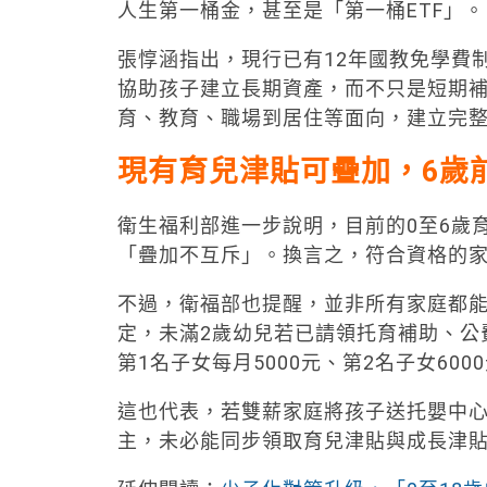
人生第一桶金，甚至是「第一桶ETF」。
張惇涵指出，現行已有12年國教免學費
協助孩子建立長期資產，而不只是短期
育、教育、職場到居住等面向，建立完
現有育兒津貼可疊加，6歲
衛生福利部進一步說明，目前的0至6歲
「疊加不互斥」。換言之，符合資格的家
不過，衛福部也提醒，並非所有家庭都能
定，未滿2歲幼兒若已請領托育補助、公
第1名子女每月5000元、第2名子女600
這也代表，若雙薪家庭將孩子送托嬰中
主，未必能同步領取育兒津貼與成長津