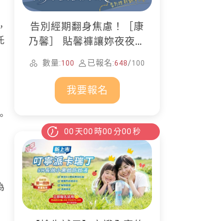
告別經期翻身焦慮！［康
，
托
乃馨］ 貼馨褲讓妳夜夜好
眠
數量:
已報名:
/
100
648
100
我要報名
。
00
天
00
時
00
分
00
秒
，
為