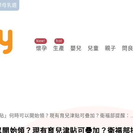
國際母乳週
New!
hot
懷孕
生產
嬰兒
兒童
親子
問
何時可以開始領？現有育兒津貼可疊加？衛福部提醒：並非所有家庭都能直接「雙領」
以開始領？現有育兒津貼可疊加？衛福部