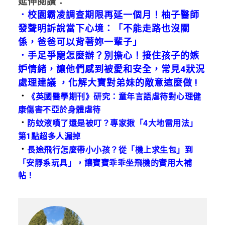
延伸閱讀：
．
校園霸凌調查期限再延一個月！柚子醫師
發聲明訴說當下心境：「不能走路也沒關
係，爸爸可以背著妳一輩子」
．
手足爭寵怎麼辦？別擔心！接住孩子的嫉
妒情緒，讓他們感到被愛和安全，常見4狀況
處理建議 ，化解大寶對弟妹的敵意這麼做 !
．
《英國醫學期刊》研究：童年言語虐待對心理健
康傷害不亞於身體虐待
．
防蚊液噴了還是被叮？專家揪「4大地雷用法」
第1點超多人漏掉
．
長途飛行怎麼帶小小孩？從「機上求生包」到
「安靜系玩具」，讓寶寶乖乖坐飛機的實用大補
帖！