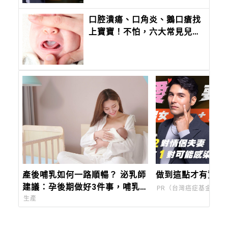
口腔潰瘍、口角炎、鵝口瘡找
上寶寶！不怕，六大常見兒童
口腔症狀一次看懂，教你如何
治療及照護！
產後哺乳如何一路順暢？ 泌乳師
做到這點才有資格
建議：孕後期做好3件事，哺乳
PR（台灣癌症基金會）
更安心！
生產