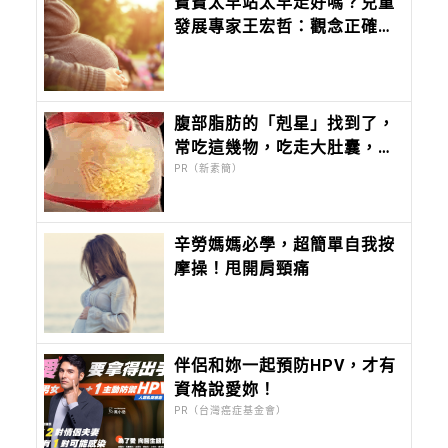
寶寶太早站太早走好嗎？兒童
發展專家王宏哲：觀念正確才
重要
腹部脂肪的「剋星」找到了，
常吃這幾物，吃走大肚囊，瘦
出小蠻腰
PR（新素簡）
辛勞媽媽必學，超簡單自我按
摩操！甩開肩頸痛
伴侶和妳一起預防HPV，才有
資格說愛妳！
PR（台灣癌症基金會）