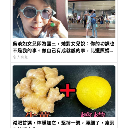
吳淡如女兒即將國三，她對女兒說：你的功課也
不是我的事。做自己有成就感的事，比遵照媽媽
的指令來得重要。
名人育兒
減肥首選，檸檬加它，堅持一週，腰細了，瘦到