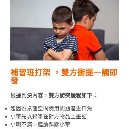
補習班打架 ，雙方衝提一觸即
發
根據判決內容，雙方衝突歷程如下：
起因為桌面空間使用問題產生口角
小華先以鉛筆在對方物品上畫記
小明不滿，連續踢踹小華