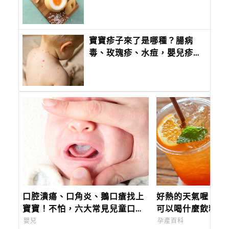
潤肺又有甜口感，孩子好喜歡
寶寶疹子來了是哪種？腸病
毒、玫瑰疹、水痘，嬰兒疹子
問題照護全攻略
口腔潰瘍、口角炎、鵝口瘡找上
好熱的天氣喔！哺
寶寶！不怕，六大常見兒童口腔
可以喝什麼飲料呢
症狀一次看懂，教你如何治療及
嬰兒
孕產百科