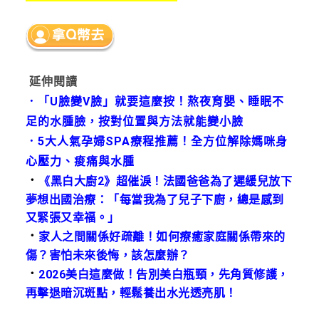
延伸閱讀
．
「U臉變V臉」就要這麼按！熬夜育嬰、睡眠不
足的水腫臉，按對位置與方法就能變小臉
．
5大人氣孕婦SPA療程推薦！全方位解除媽咪身
心壓力、痠痛與水腫
．
《黑白大廚2》超催淚！法國爸爸為了遲緩兒放下
夢想出國治療：「每當我為了兒子下廚，總是感到
又緊張又幸福。」
．
家人之間關係好疏離！如何療癒家庭關係帶來的
傷？害怕未來後悔，該怎麼辦？
．
2026美白這麼做！告別美白瓶頸，先角質修護，
再擊退暗沉斑點，輕鬆養出水光透亮肌！