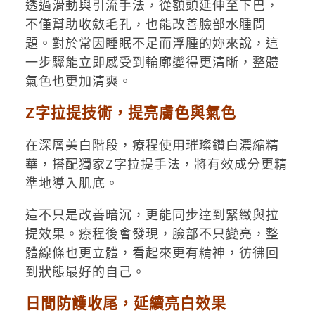
透過滑動與引流手法，從額頭延伸至下巴，
不僅幫助收斂毛孔，也能改善臉部水腫問
題。對於常因睡眠不足而浮腫的妳來說，這
一步驟能立即感受到輪廓變得更清晰，整體
氣色也更加清爽。
Z字拉提技術，提亮膚色與氣色
在深層美白階段，療程使用璀璨鑽白濃縮精
華，搭配獨家Z字拉提手法，將有效成分更精
準地導入肌底。
這不只是改善暗沉，更能同步達到緊緻與拉
提效果。療程後會發現，臉部不只變亮，整
體線條也更立體，看起來更有精神，彷彿回
到狀態最好的自己。
日間防護收尾，延續亮白效果