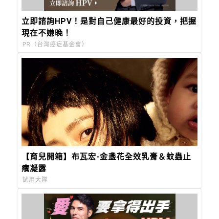
立即諮詢HPV！是對自己健康最好的投資，把握
現在不嫌晚！
PR（台灣癌症基金會）
【育兒開箱】布瓦宏-金盞花全效乳膏＆蚊蟲止
癢凝露
試用大隊