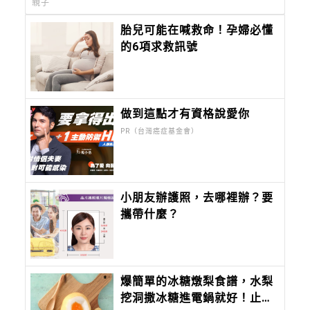
親子
胎兒可能在喊救命！孕婦必懂
的6項求救訊號
做到這點才有資格說愛你
PR（台灣癌症基金會）
小朋友辦護照，去哪裡辦？要
攜帶什麼？
爆簡單的冰糖燉梨食譜，水梨
挖洞撒冰糖進電鍋就好！止咳