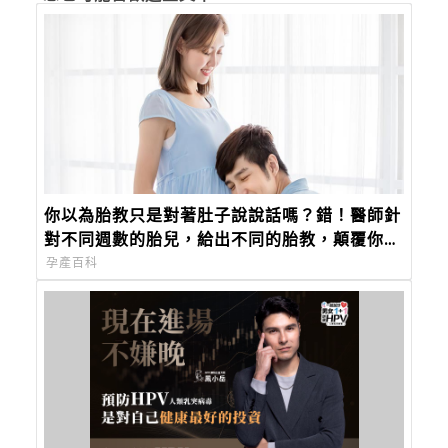
你以為胎教只是對著肚子說說話嗎？錯！醫師針
對不同週數的胎兒，給出不同的胎教，顛覆你對
胎教的觀念
孕產百科