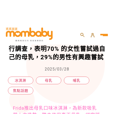
HOME
>
專欄
>
焦點話題
>
嬰兒品牌推出母乳口味冰淇淋！進行調查，表明70% 的女性嘗試過自己的母乳，29%的男性有興趣嘗試
嬰兒品牌推出母乳口味冰淇淋！進
行調查，表明70% 的女性嘗試過自
己的母乳，29%的男性有興趣嘗試
2025/03/28
冰淇淋
母乳
哺乳
焦點話題
Frida推出母乳口味冰淇淋，為新款吸乳