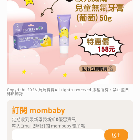
Copyright
2026
.媽媽寶寶All rights reserved.版權所有，禁止擅自
轉貼節錄
訂閱 mombaby
定期收到最新母嬰新知&優惠資訊
輸入Email 即可訂閱 mombaby 電子報
送出