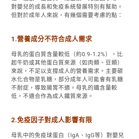
對嬰兒的成長和免疫系統發展特別有幫助。
但對於成年人來說，有幾個需要考慮的點：
1.營養成分不符合成人需求
母乳的蛋白質含量較低（約0.9-1.2%），比
起牛奶或其他蛋白質來源（如肉類、豆類）
來說，不足以支撐成人的營養需求。主要碳
水化合物是乳糖，部分成年人可能會有乳糖
不耐症，導致腸胃不適。母乳的鐵含量較
低，不適合作為成人鐵質來源。
2.免疫因子對成人影響有限
母乳中的免疫球蛋白（IgA、IgG等）對嬰兒