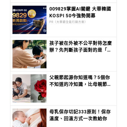
009829掌握AI關鍵 大華韓國
KOSPI 50今強勢開募
PR（大華銀全能行銷方案）
孩子被在外被不公平對待怎麼
辦？先判斷孩子面對的是「不
公平」，還是「正在受到傷
害」？處理方式完全不同
父親節起源你知道嗎？5個你
不知道的冷知識，比母親節晚
了近60年，只有台灣、蒙古在
過「88 節」！
母乳保存切記333原則！保存
溫度、回溫方式一次教給你