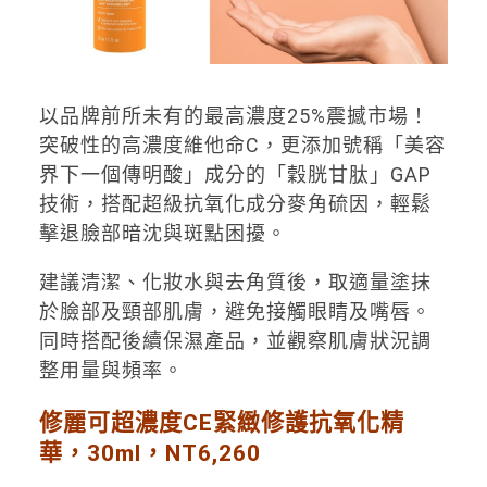
以品牌前所未有的最高濃度25%震撼市場！
突破性的高濃度維他命C，更添加號稱「美容
界下一個傳明酸」成分的「穀胱甘肽」GAP
技術，搭配超級抗氧化成分麥角硫因，輕鬆
擊退臉部暗沈與斑點困擾。
建議清潔、化妝水與去角質後，取適量塗抹
於臉部及頸部肌膚，避免接觸眼睛及嘴唇。
同時搭配後續保濕產品，並觀察肌膚狀況調
整用量與頻率。
修麗可超濃度CE緊緻修護抗氧化精
華，30ml，NT6,260