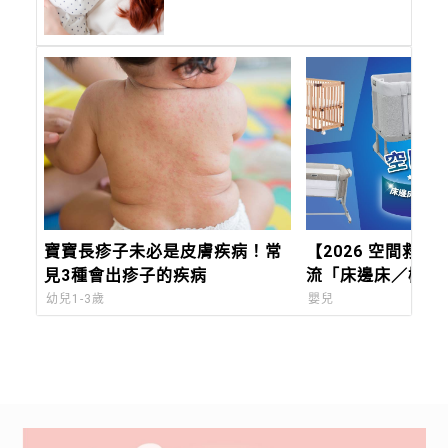
寶寶長疹子未必是皮膚疾病！常
【2026 空間救星
見3種會出疹子的疾病
流「床邊床／機動
比：Chicco Next
幼兒1-3歲
嬰兒
Forever，都會