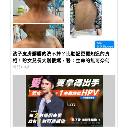
孩子皮膚髒髒的洗不掉？比胎記更需知道的真
相！盼女兒長大別恨媽，醫：生命的無可奈何
幼兒1-3歲