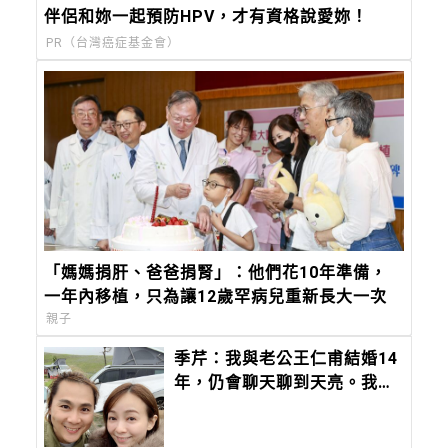
伴侶和妳一起預防HPV，才有資格說愛妳！
PR（台灣癌症基金會）
「媽媽捐肝、爸爸捐腎」：他們花10年準備，
一年內移植，只為讓12歲罕病兒重新長大一次
親子
季芹：我與老公王仁甫結婚14
年，仍會聊天聊到天亮。我們
是夫妻，更是一輩子的「芹
仁」。