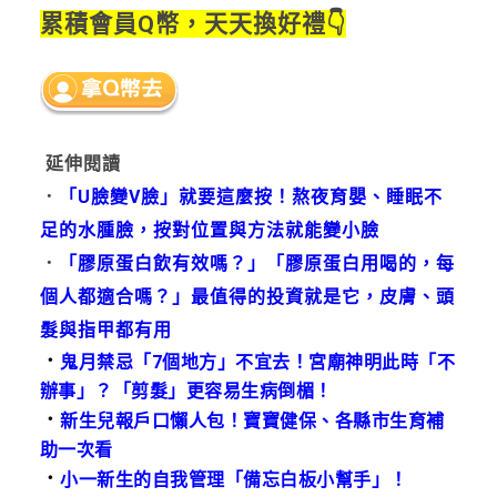
累積會員Q幣，天天換好禮👇
延伸閱讀
．
「U臉變V臉」就要這麼按！熬夜育嬰、睡眠不
足的水腫臉，按對位置與方法就能變小臉
．
「膠原蛋白飲有效嗎？」「膠原蛋白用喝的，每
個人都適合嗎？」最值得的投資就是它，皮膚、頭
髮與指甲都有用
．
鬼月禁忌「7個地方」不宜去！宮廟神明此時「不
辦事」？「剪髮」更容易生病倒楣！
．
新生兒報戶口懶人包！寶寶健保、各縣市生育補
助一次看
．
小一新生的自我管理「備忘白板小幫手」！