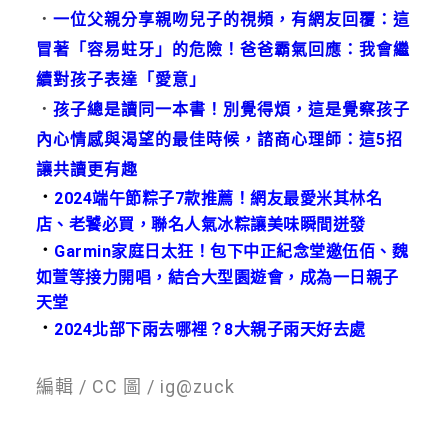
．
一位父親分享親吻兒子的視頻，有網友回覆：這
冒著「容易蛀牙」的危險！爸爸霸氣回應：我會繼
續對孩子表達「愛意」
．
孩子總是讀同一本書！別覺得煩，這是覺察孩子
內心情感與渴望的最佳時候，諮商心理師：這5招
讓共讀更有趣
．
2024端午節粽子7款推薦！網友最愛米其林名
店、老饕必買，聯名人氣冰粽讓美味瞬間迸發
．
Garmin家庭日太狂！包下中正紀念堂邀伍佰、魏
如萱等接力開唱，結合大型園遊會，成為一日親子
天堂
．
2024北部下雨去哪裡？8大親子雨天好去處
編輯 / CC 圖 / ig@zuck