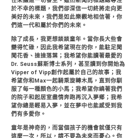
任來讓這一切發生。雖然新聞的標題總專注
於不幸的標題，我們卻深信一切終將走向更
美好的未來，我們是如此樂觀地相信著，你
們這一代和屬於你們的未來。
除了成長，我更想談談童年。當你長大些會
變得忙碌，因此我希望現在的你，能駐足聞
聞花香、撿撿落葉；我希望你能讀著最愛的
Dr. Seuss蘇斯博士系列，甚至讀到你開始為
Vipper of Vipp創作起屬於自己的故事；我
希望你和Max一起騎乘旋轉木馬，直到你馴
服了每一種顏色的小馬；我希望你繞著我們
的院子和起居室盡情奔跑再沉入夢鄉；我希
望你總是輕易入夢，並在夢中也能感受到我
們有多愛你。
童年是神奇的，而當個孩子的機會就僅只有
這麼一次，所以，請不要為未來而憂心。你