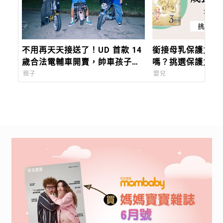
不用再天天接送了！UD 首款 14
銜接母乳保護力，
歲合法電輔車開賣，帥車孩子搶
嗎？挑選保護力成
著騎，上路前 5 大安全法規先看
點一次看！
親子
嬰兒
懂