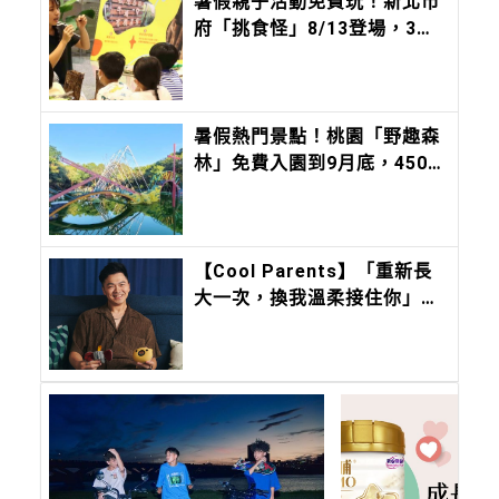
暑假親子活動免費玩！新北市
府「挑食怪」8/13登場，3大
闖關認識在地農漁產
暑假熱門景點！桃園「野趣森
林」免費入園到9月底，450
項設施讓孩子盡情放電
【Cool Parents】「重新長
大一次，換我溫柔接住你」甜
約翰 Sweet john主唱浚瑋：
Pixsee 陪我築起兒子的移動
城堡