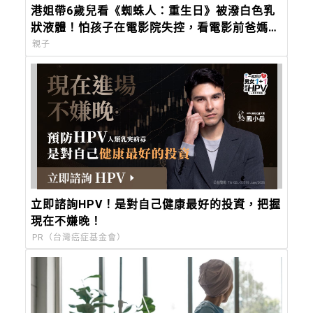
港姐帶6歲兒看《蜘蛛人：重生日》被潑白色乳
狀液體！怕孩子在電影院失控，看電影前爸媽
「必做3件事與3評估」
親子
立即諮詢HPV！是對自己健康最好的投資，把握
現在不嫌晚！
PR（台灣癌症基金會）