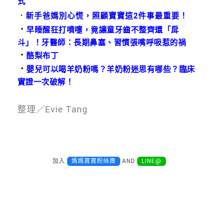
式
．
新手爸媽別心慌，照顧寶寶這2件事最重要！
．
早睡醒狂打噴嚏，竟讓童牙齒不整齊還「戽
斗」！牙醫師：長期鼻塞、習慣張嘴呼吸惹的禍
．
酪梨布丁
．
嬰兒可以喝羊奶粉嗎？羊奶粉迷思有哪些？臨床
實證一次破解！
整理／Evie Tang
加入
媽媽寶寶粉絲團
AND
LINE@