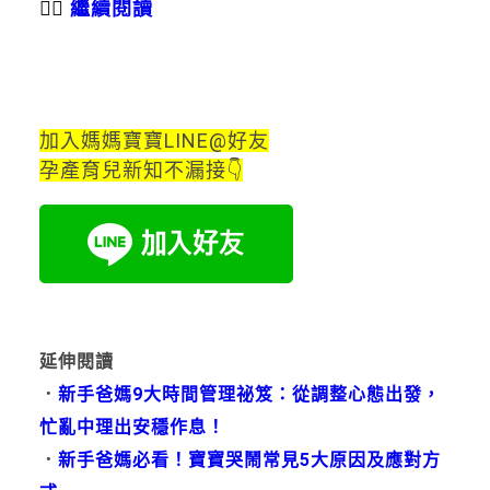
👉🏻
繼續閱讀
加入媽媽寶寶LINE@好友
孕產育兒新知不漏接👇
延伸閱讀
．
新手爸媽9大時間管理祕笈：從調整心態出發，
忙亂中理出安穩作息！
．
新手爸媽必看！寶寶哭鬧常見5大原因及應對方