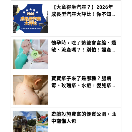
【大童得坐汽座？】2026年
成長型汽座大評比！你不知道
的大童安全盲區！
懷孕時，吃了這些會宮縮、過
敏、流產嗎？！別怕！婦產科
醫師來解答
寶寶疹子來了是哪種？腸病
毒、玫瑰疹、水痘，嬰兒疹子
問題照護全攻略
遊戲設施豐富的優質公園，北
中南懶人包