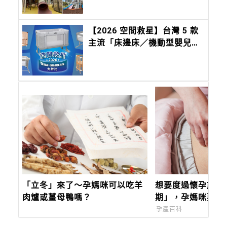
【2026 空間救星】台灣 5 款
主流「床邊床／機動型嬰兒
床」評比：Chicco Next2Me
Forever，都會育兒的終極解
方
「立冬」來了～孕媽咪可以吃羊
想要度過懷孕前三
肉爐或薑母鴨嗎？
期」，孕媽咪要注
孕產百科