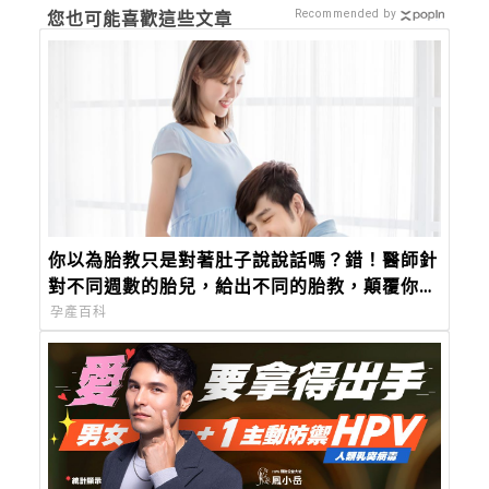
Recommended by
您也可能喜歡這些文章
你以為胎教只是對著肚子說說話嗎？錯！醫師針
對不同週數的胎兒，給出不同的胎教，顛覆你對
胎教的觀念
孕產百科