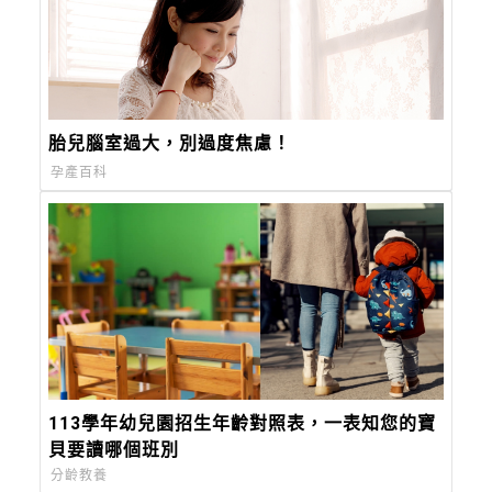
胎兒腦室過大，別過度焦慮！
孕產百科
113學年幼兒園招生年齡對照表，一表知您的寶
貝要讀哪個班別
分齡教養