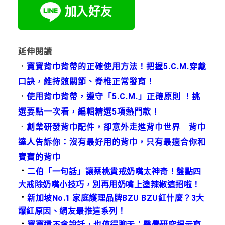
延伸閱讀
．
寶寶背巾背帶的正確使用方法！把握5.C.M.穿戴
口訣，維持髖關節、脊椎正常發育！
．
使用背巾背帶，遵守「5.C.M.」正確原則 ！挑
選要點一次看，編輯精選5項熱門款！
．
創業研發背巾配件，卻意外走進背巾世界 背巾
達人告訴你：沒有最好用的背巾，只有最適合你和
寶寶的背巾
．
二伯「一句話」讓蔡桃貴戒奶嘴太神奇！盤點四
大戒除奶嘴小技巧，別再用奶嘴上塗辣椒這招啦！
．
新加坡No.1 家庭護理品牌BZU BZU紅什麼？3大
爆紅原因、網友最推這系列！
．
寶寶還不會說話，也值得聊天：醫學研究揭示育