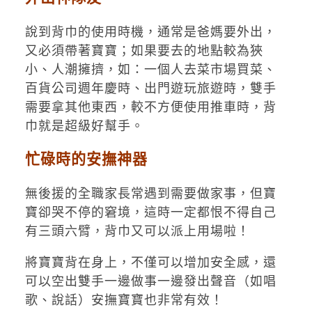
說到背巾的使用時機，通常是爸媽要外出，
又必須帶著寶寶；如果要去的地點較為狹
小、人潮擁擠，如：一個人去菜市場買菜、
百貨公司週年慶時、出門遊玩旅遊時，雙手
需要拿其他東西，較不方便使用推車時，背
巾就是超級好幫手。
忙碌時的安撫神器
無後援的全職家長常遇到需要做家事，但寶
寶卻哭不停的窘境，這時一定都恨不得自己
有三頭六臂，背巾又可以派上用場啦！
將寶寶背在身上，不僅可以增加安全感，還
可以空出雙手一邊做事一邊發出聲音（如唱
歌、說話）安撫寶寶也非常有效！