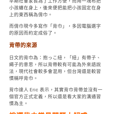
早期社會家長為了工作方便，而用一塊布把
小孩纏在身上，後來便把能把小孩固定在身
上的東西稱為偝巾。
而偝巾現今多寫作「背巾」，多因電腦選字
的原因而約定成俗了。
背帶的來源
日文的背巾為：抱っこ紐，「紐」有帶子
、
繩子
的意思，所以背帶較有可能為外來語說
法，現代社會較多會混用，但台灣還是較習
慣稱呼背巾。
背巾達人 Eric 表示，其實背巾背帶並沒有一
個官方正式定義，所以還是看大家的溝通習
慣為主。