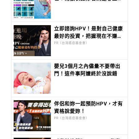
色不可挑，泳池、開放水域各
有首選
立即諮詢HPV！是對自己健康
最好的投資，把握現在不嫌
晚！
PR（台灣癌症基金會）
嬰兒3個月之內儘量不要帶出
門！這件事阿嬤終於沒說錯
伴侶和妳一起預防HPV，才有
資格說愛妳！
PR（台灣癌症基金會）