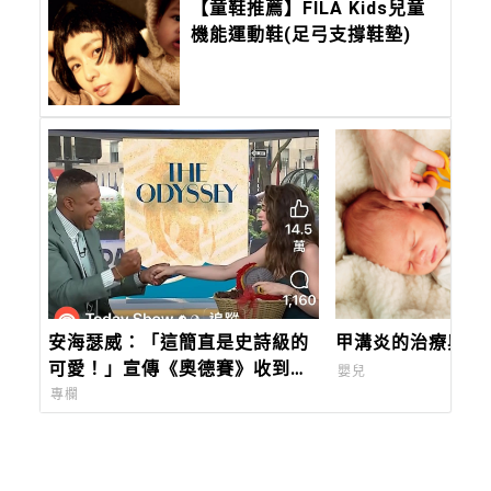
【童鞋推薦】FILA Kids兒童
機能運動鞋(足弓支撐鞋墊)
安海瑟威：「這簡直是史詩級的
甲溝炎的治療與照
可愛！」宣傳《奧德賽》收到這
嬰兒
份針織寶寶禮物籃，讓她感動到
專欄
哭