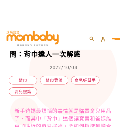
HOME
>
嬰兒
>
嬰兒照護
>
新手爸媽挑背巾最常有的5大疑問：背巾達人一次解惑
新手爸媽挑背巾最常有的5大疑
問：背巾達人一次解惑
2022/10/04
背巾
背巾背帶
育兒好幫手
嬰兒照護
新手爸媽最煩惱的事情就是購置育兒用品
了，而其中「背巾」這個讓寶寶和爸媽能
更加貼近的育兒好物，要如何挑選到適合