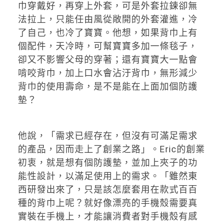
巾穿戴好，再穿上外套，可是外套拉鍊卻無
法拉上，只能任由風從敞開的外套灌進，冷
了自己，也冷了寶寶。他想，如果背巾上有
個配件，天冷時，可幫寶寶多加一條毯子，
卻又不影響父母的穿著；還有寶寶大一點會
啃咬背巾，加上口水會沾汙背巾，無形減少
背巾的使用壽命，是不是能在上面加個防護
墊？
他說，「需求已經存在，但沒有可滿足需求
的產品，因而走上了創業之路」。Eric的創業
初衷，就是想有個防護墊，並加上夾子的功
能性設計，以滿足使用上的需求。「雖然東
西研發出來了，只是該怎麼套用在款式百百
種的背巾上呢？就好像漂亮的手機殼需要真
實裝在手機上，才能讓消費者對手機殼有感