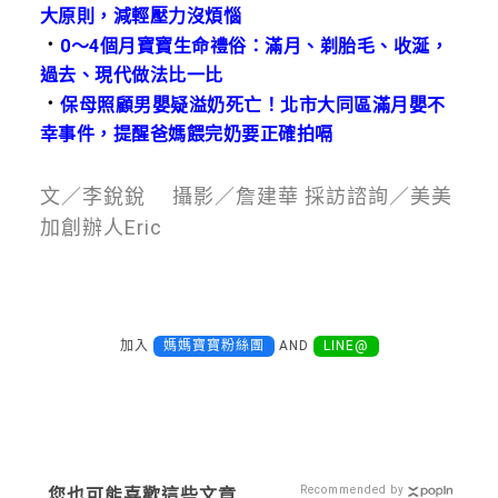
大原則，減輕壓力沒煩惱
．
0～4個月寶寶生命禮俗：滿月、剃胎毛、收涎，
過去、現代做法比一比
．
保母照顧男嬰疑溢奶死亡！北市大同區滿月嬰不
幸事件，提醒爸媽餵完奶要正確拍嗝
文／李銳銳 攝影／詹建華 採訪諮詢／美美
加創辦人Eric
加入
媽媽寶寶粉絲團
AND
LINE@
Recommended by
您也可能喜歡這些文章