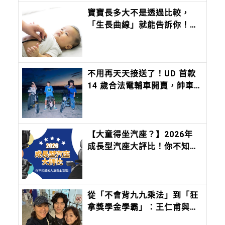
寶寶長多大不是透過比較，
「生長曲線」就能告訴你！落
差兩個區間恐是異常，善用健
康檢查定期觀察寶寶健康
不用再天天接送了！UD 首款
14 歲合法電輔車開賣，帥車
孩子搶著騎，上路前 5 大安全
法規先看懂
【大童得坐汽座？】2026年
成長型汽座大評比！你不知道
的大童安全盲區！
從「不會背九九乘法」到「狂
拿獎學金學霸」：王仁甫與季
芹做到最難的事：讓孩子長成