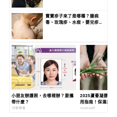
自己的樣子
寶寶疹子來了是哪種？腸病
毒、玫瑰疹、水痘，嬰兒疹子
問題照護全攻略
小朋友辦護照，去哪裡辦？要攜
2025蘆薈凝膠推
帶什麼？
用指南！保濕舒緩
次搞懂
分齡教養
momself