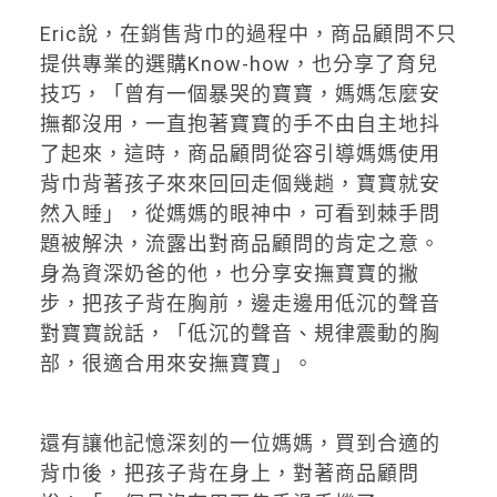
Eric說，在銷售背巾的過程中，商品顧問不只
提供專業的選購Know-how，也分享了育兒
技巧，「曾有一個暴哭的寶寶，媽媽怎麼安
撫都沒用，一直抱著寶寶的手不由自主地抖
了起來，這時，商品顧問從容引導媽媽使用
背巾背著孩子來來回回走個幾趟，寶寶就安
然入睡」，從媽媽的眼神中，可看到棘手問
題被解決，流露出對商品顧問的肯定之意。
身為資深奶爸的他，也分享安撫寶寶的撇
步，把孩子背在胸前，邊走邊用低沉的聲音
對寶寶說話，「低沉的聲音、規律震動的胸
部，很適合用來安撫寶寶」。
還有讓他記憶深刻的一位媽媽，買到合適的
背巾後，把孩子背在身上，對著商品顧問