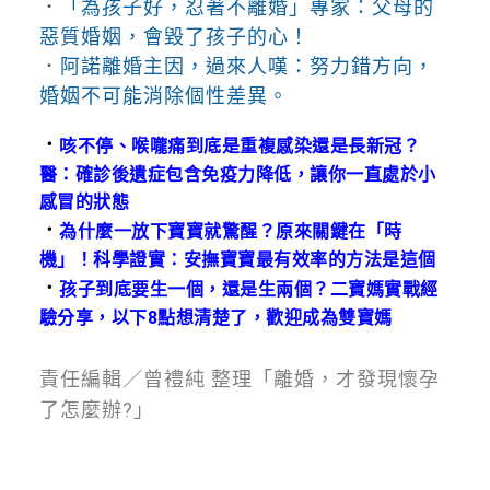
．
「為孩子好，忍著不離婚」專家：父母的
惡質婚姻，會毀了孩子的心！
．
阿諾離婚主因，過來人嘆：努力錯方向，
婚姻不可能消除個性差異。
．
咳不停、喉嚨痛到底是重複感染還是長新冠？
醫：確診後遺症包含免疫力降低，讓你一直處於小
感冒的狀態
．
為什麼一放下寶寶就驚醒？原來關鍵在「時
機」！科學證實：安撫寶寶最有效率的方法是這個
．
孩子到底要生一個，還是生兩個？二寶媽實戰經
驗分享，以下8點想清楚了，歡迎成為雙寶媽
責任編輯／曾禮純 整理「離婚，才發現懷孕
了怎麼辦?」