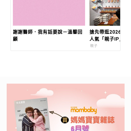
謝謝醫師．我有話要說－溫馨回
搶先帶逛2026台
顧
人氣「親子IP」與
創」，會讓孩子快
親子