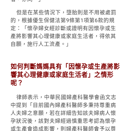
但是在某些情況下，墮胎則是不用被處罰
的，根據優生保健法第
9
條第
1
項第
6
款的規
定：「懷孕婦女經診斷或證明有因懷孕或生
產將影響其心理健康或家庭生活者，得依其
自願，施行人工流產。」
如何判斷媽媽具有「因懷孕或生產將影
響其心理健康或家庭生活者」之情形
呢？
律師表示，中華民國婦產科醫學會函文志
中提到「目前國內婦產科醫師多秉持尊重病
人夫婦之意願，若在詳細告知該夫婦病人懷
孕狀況後，該對夫婦經過慎重思考認為懷孕
或生產會造成影響，則婦產科醫師會予以尊