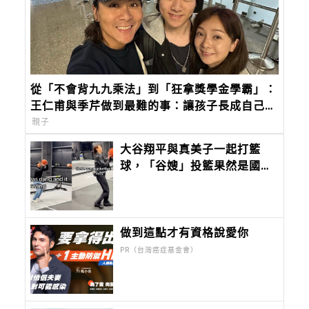
從「不會背九九乘法」到「狂拿獎學金學霸」：
王仁甫與季芹做到最難的事：讓孩子長成自己的
樣子
親子
大谷翔平與真美子一起打籃
球，「谷嫂」投籃果然是國手
等級，影片瘋傳
做到這點才有資格說愛你
PR（台灣癌症基金會）