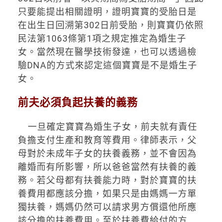
只要能提出相關證明，證明寶寶的受胎日是
在出生日回溯第
302
日前受胎，則寶寶仍依照
民法第
1063
條第
1
項之規定推定為婚生子
女。當然現在醫學技術發達，也可以透過檢
驗
DNA
的方式來認定這個寶寶是不是婚生子
女。
前夫必須負起扶養的義務
一旦確定寶寶為婚生子女，前夫就有責任
負擔支付生產和教育等費用。律師表示，父
母對於未成年子女的扶養義務，並不會因為
離婚而有所影響，所以爸爸當然有扶養的義
務。若父母都有扶養能力時，對於寶寶的扶
養費用都應該分擔，如果只是由媽媽一方單
獨扶養，媽媽仍然可以請求男方償還他所應
該分擔的扶養費用。至於扶養費給付的方