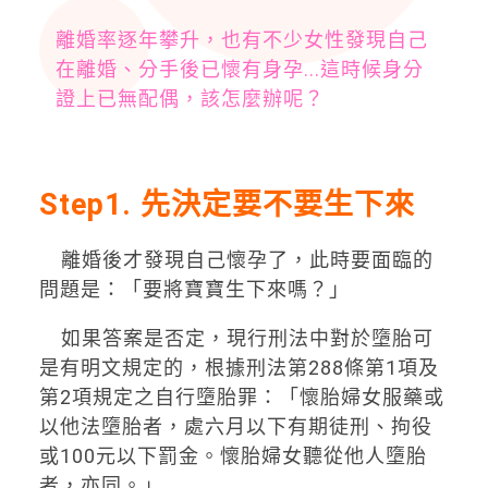
離婚率逐年攀升，也有不少女性發現自己
在離婚、分手後已懷有身孕...這時候身分
證上已無配偶，該怎麼辦呢？
Step1. 先決定要不要生下來
離婚後才發現自己懷孕了，此時要面臨的
問題是：「要將寶寶生下來嗎？」
如果答案是否定，現行刑法中對於墮胎可
是有明文規定的，根據刑法第
288
條第
1
項及
第
2
項規定之自行墮胎罪：「懷胎婦女服藥或
以他法墮胎者，處六月以下有期徒刑、拘役
或
100
元以下罰金。懷胎婦女聽從他人墮胎
者，亦同。」