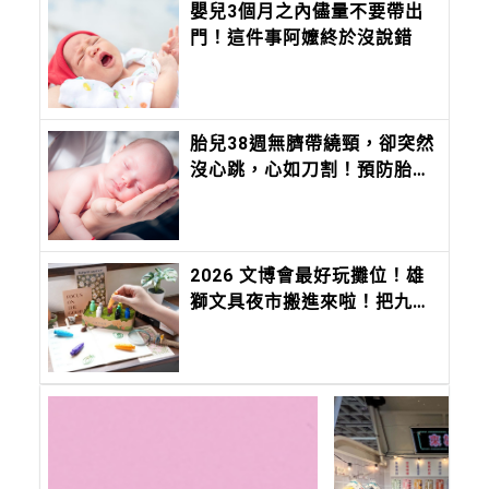
嬰兒3個月之內儘量不要帶出
門！這件事阿嬤終於沒說錯
胎兒38週無臍帶繞頸，卻突然
沒心跳，心如刀割！預防胎死
腹中注意胎兒6徵兆、母體5狀
況
2026 文博會最好玩攤位！雄
獅文具夜市搬進來啦！把九層
塔、香菜、麻油變成香味筆 ，
12 種台味香氣寫進筆尖