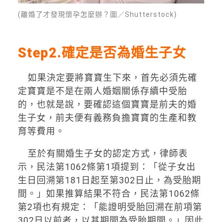
(離婚了才發現懷孕怎麼辦？圖／Shutterstock)
Step2.確定是否為婚生子女
如果決定要將寶寶生下來，首先必須先確
定寶寶是不是在兩人婚姻關係存續中受胎
的，也就是說，要確認這個寶寶是前夫的婚
生子女，前夫便有義務負擔寶寶的生產和教
育等費用。
至於有關婚生子女的認定方式，律師表
示，民法第
1062
條第
1
項提到：「從子女出
生日回溯第
181
日起至第
302
日止，為受胎期
間。」如果推算結果不符合，民法第
1062
條
第
2
項也有規定：「能證明受胎回溯在前項第
302
日以前者，以其期間為受胎期間。」因此