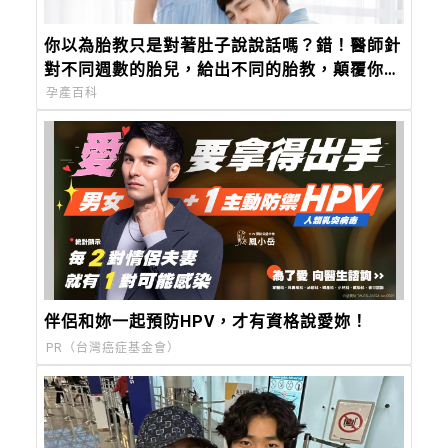
你以為胎教只是對著肚子說說話嗎？錯！醫師針
對不同週數的胎兒，給出不同的胎教，顛覆你對
胎教的觀念
孕產百科
伴侶和妳一起預防HPV，才有資格說愛妳！
PR（台灣癌症基金會）