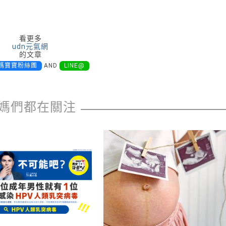
看更多
udn元氣網
的文章
媽寶寶粉絲團
AND
LINE@
媽們都在關注