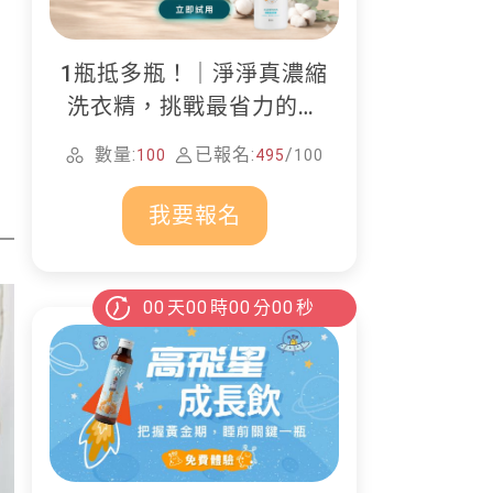
1瓶抵多瓶！｜淨淨真濃縮
洗衣精，挑戰最省力的居
家清潔
數量:
已報名:
/
100
495
100
我要報名
00
天
00
時
00
分
00
秒