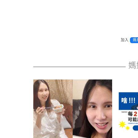
加入
媽
媽