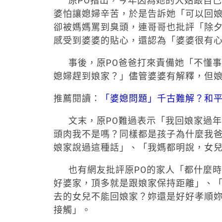
原PO指出，今年因為她的大姑跟自
婆怕讓媳婦辛苦，於是告訴她「可以回娘
卻被媽媽罵到臭頭，連哥哥也批評「除
感受到婆婆的貼心，還認為「婆婆很有
事後，原PO爸爸打來責備她「不懂
媳婦趕到娘家？」儘管婆婆有解釋，但
推薦閱讀：
「婆媳問題」千古難解？和
文末，原PO難過表示「我回娘家過
頭肉我不是嗎？同樣都是孩子為什麼我
娘家說過這種話」、「我媽都明說，女
也有網友批評原PO的家人「都什麼
好婆家，頂多就是跟娘家保持距離」、
去的女兒不能回娘家？妳還是好好孝順
接觸」。