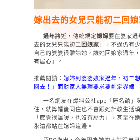
嫁出去的女兒只能初二回娘
過年
將近，傳統規定
媳婦
要在婆家過
去的女兒只能初二
回娘家
」，不過仍有
自己的婆婆很體諒她，讓她回娘家過年
有居心」。
推薦閱讀：
媳婦到婆婆娘家過年，初二
回去！」面對家人無理要求要劃定界線
一名網友在爆料公社app「匿名館
住，就算婚後同住也不會跟她計較生活
「感覺很溫暖，也沒有壓力」，甚至在
永遠都站在媳婦這邊。