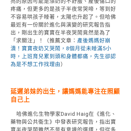
亮的原因可能是漲奶的不舒服、產後傷口的
疼痛，但更多的是孩子半夜常哭啼，等到好
不容易哄孩子睡著，太陽也升起了。但哈佛
最近有一份關於進化與演變的研究報告指
出，剛出生的寶寶在半夜哭鬧竟然是為了
「求關注」！（推薦文章：
產後媽媽好崩
潰！寶寶夜奶又哭鬧，8個月從未睡滿5小
時，上班育兒累到頭和身體都痛，先生卻認
為是不想工作找理由
）
延遲弟妹的出生，讓媽媽能專注在照顧
自己上
哈佛進化生物學家David Haig在《進化、
藥物與公共衞生》中發表研究報告，指出寶
寶半夜哭鬧雖然不是有意識的選擇，但從多