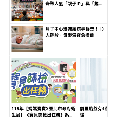
齊聚人氣「親子IP」與「趣味
文創」，會讓孩子快樂到瘋
掉！
月子中心爆諾羅病毒群聚！13
人確診，母嬰深夜急撤離
115年【媽媽寶寶X臺北市政府衛
前置胎盤有4種，
生局】《寶貝篩檢出任務》系列
懂