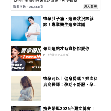
為何企業開始升級電話系統？AI 是關鍵
深入瞭解
觀看次數 126,458次
懷孕肚子痛，這些狀況該就
診！專業醫生這麼建議
做到這點才有資格說愛你
PR（台灣癌症基金會）
懷孕可以上健身房嗎？婦產科
烏烏醫師：孕期不舒服，孕動
能克服！
搶先帶逛2026台灣文博會！