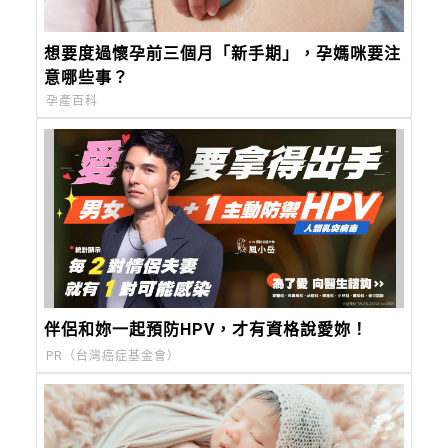
想要度過懷孕前三個月「新手期」，孕媽咪要注
意哪些事？
孕產百科
伴侶和妳一起預防HPV，才有資格說愛妳！
PR（台灣癌症基金會）