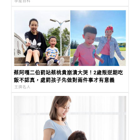
孕產百科
蔡阿嘎二伯罰站蔡桃貴崩潰大哭！2歲叛逆期吃
飯不認真，處罰孩子先做對兩件事才有意義
王牌名人