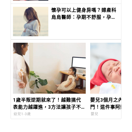
懷孕可以上健身房嗎？婦產科
烏烏醫師：孕期不舒服，孕動
能克服！
1歲半叛逆期就來了！越難搞代
嬰兒3個月之內儘
表能力越躍進，3方法讓孩子不
門！這件事阿嬤終
生氣，別在哭鬧時說教
幼兒1-3歲
嬰兒