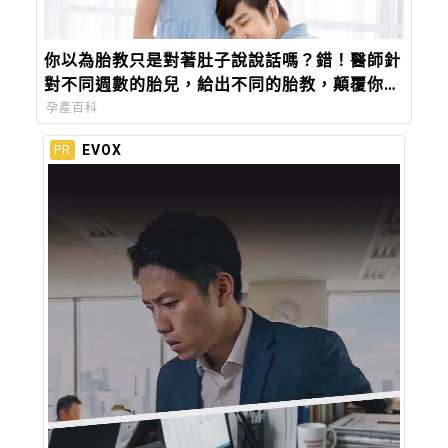
你以為胎教只是對著肚子說說話嗎？錯！醫師針
對不同週數的胎兒，給出不同的胎教，顛覆你對
胎教的觀念
孕產百科
EVOX
PR