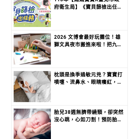
府衛生局】《寶貝篩檢出任
務》系列活動
2026 文博會最好玩攤位！雄
獅文具夜市搬進來啦！把九層
塔、香菜、麻油變成香味筆 ，
12 種台味香氣寫進筆尖
枕頭是換季過敏元兇？寶寶打
噴嚏、流鼻水、眼睛癢紅，忽
略枕芯恐加劇鼻炎反覆發作
胎兒38週無臍帶繞頸，卻突然
沒心跳，心如刀割！預防胎死
腹中注意胎兒6徵兆、母體5狀
況