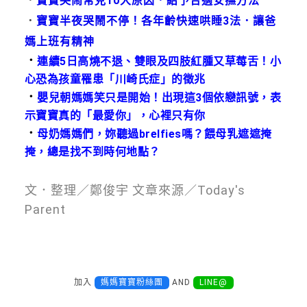
．
寶寶哭鬧常見10大原因．給予合適安撫方法
．
寶寶半夜哭鬧不停！各年齡快速哄睡3法．讓爸
媽上班有精神
．
連續5日高燒不退、雙眼及四肢紅腫又草莓舌！小
心恐為孩童罹患「川崎氏症」的徵兆
．
嬰兒朝媽媽笑只是開始！出現這3個依戀訊號，表
示寶寶真的「最愛你」，心裡只有你
．
母奶媽媽們，妳聽過brelfies嗎？餵母乳遮遮掩
掩，總是找不到時何地點？
文．整理／鄭俊宇 文章來源／Today's
Parent
加入
媽媽寶寶粉絲團
AND
LINE@