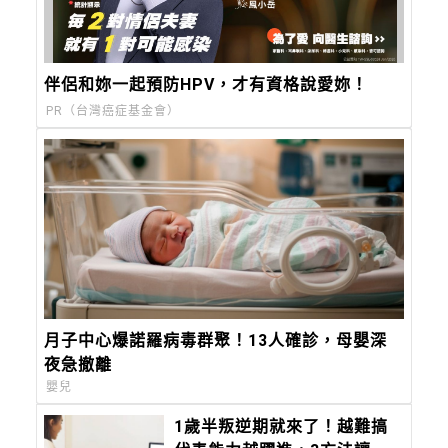
伴侶和妳一起預防HPV，才有資格說愛妳！
PR（台灣癌症基金會）
月子中心爆諾羅病毒群聚！13人確診，母嬰深
夜急撤離
嬰兒
1歲半叛逆期就來了！越難搞