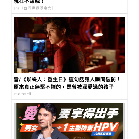
現在不嫌晚！
PR（台灣癌症基金會）
雷/《蜘蛛人：重生日》這句話讓人瞬間破防！
原來真正無堅不摧的，是曾被深愛過的孩子
momself