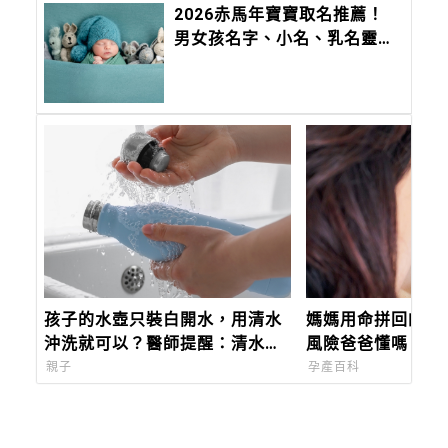
2026赤馬年寶寶取名推薦！
男女孩名字、小名、乳名靈感
大全，切記不要「這六個」部
首
孩子的水壺只裝白開水，用清水
媽媽用命拼回的孩
沖洗就可以？醫師提醒：清水洗
風險爸爸懂嗎？
不掉生物膜
親子
孕產百科