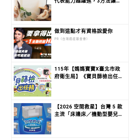
代表能力越躍進，3方法讓孩
子不生氣，別在哭鬧時說教
做到這點才有資格說愛你
PR（台灣癌症基金會）
115年【媽媽寶寶X臺北市政
府衛生局】《寶貝篩檢出任
務》系列活動
【2026 空間救星】台灣 5 款
主流「床邊床／機動型嬰兒
床」評比：Chicco Next2Me
Forever，都會育兒的終極解
方