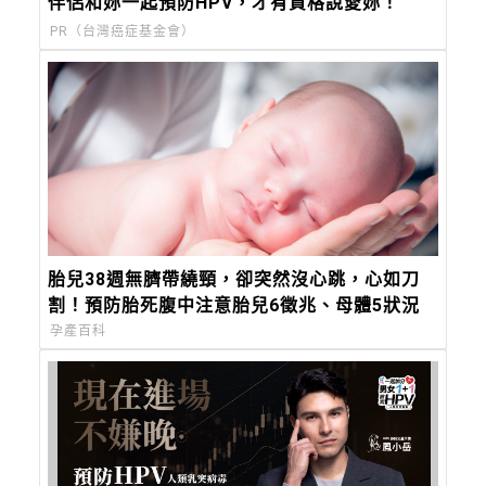
伴侶和妳一起預防HPV，才有資格說愛妳！
PR（台灣癌症基金會）
胎兒38週無臍帶繞頸，卻突然沒心跳，心如刀
割！預防胎死腹中注意胎兒6徵兆、母體5狀況
孕產百科