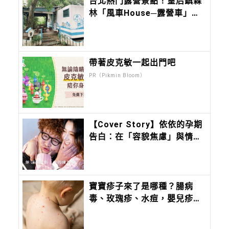
台北熱門露營景點！皇后鎮森
林「風車House─露營車」適
合露營新手來嘗鮮！
帶著皮克敏一起出門吧
PR（Pikmin Bloom）
【Cover Story】依依的孕期
告白：在「容貌焦慮」與情緒
黑洞裡，幸好有納豆的務實溫
柔
寶寶疹子來了是哪種？腸病
毒、玫瑰疹、水痘，嬰兒疹子
問題照護全攻略