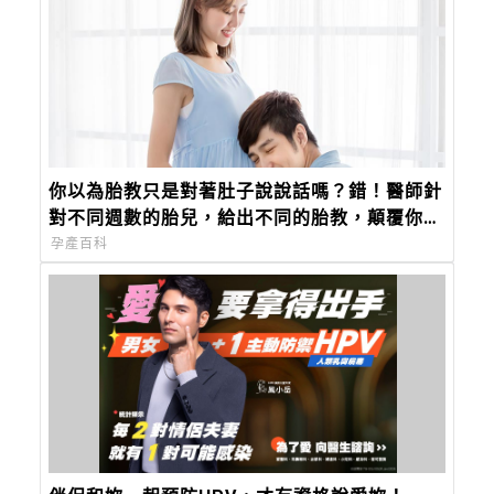
你以為胎教只是對著肚子說說話嗎？錯！醫師針
對不同週數的胎兒，給出不同的胎教，顛覆你對
胎教的觀念
孕產百科