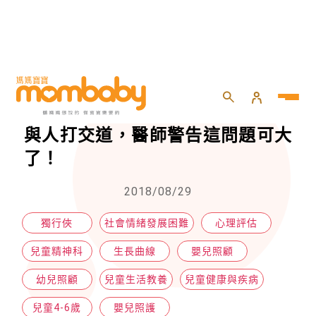
HOME
>
嬰兒
>
嬰兒照護
>
【即時新聞】寶寶從小獨行俠、不與人打交道，醫師警告這問題可大了！
【即時新聞】寶寶從小獨行俠、不
與人打交道，醫師警告這問題可大
了！
2018/08/29
獨行俠
社會情緒發展困難
心理評估
兒童精神科
生長曲線
嬰兒照顧
幼兒照顧
兒童生活教養
兒童健康與疾病
兒童4-6歲
嬰兒照護