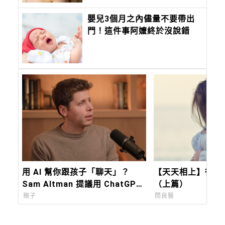
嬰兒3個月之內儘量不要帶出
門！這件事阿嬤終於沒說錯
用 AI 幫你跟孩子「聊天」？
【天天相上】從寶
Sam Altman 提議用 ChatGPT
（上篇）
做育兒 Podcast ，為什麼引發
親子
問良醫
全球網民炎上？