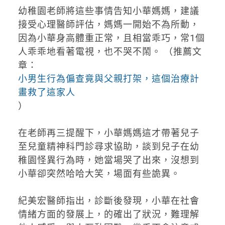
幼稚園老師將這些事情告知小華媽媽，建議
接受心理醫師評估，媽媽一開始不為所動，
因為小華身高體重正常，且相當乖巧，常1個
人乖乖地看著電視，也不哭不鬧。 （推薦文
章：
小男生行為偏查竟與父親打架，這個治療計
畫救了這家人
）
在老師再三提醒下，小華媽媽這才帶著兒子
至兒童精神科門診尋求協助，談到兒子在幼
稚園怪異行為時，她當場哭了出來，沒想到
小華卻突然哈哈大笑，場面有些詭異。
紀美宏醫師指出，診斷後發現，小華在社會
情緒方面的發展上，的確出了狀況，難理解