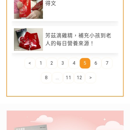
需加入
媽媽寶寶會員，填寫完申請試用表單，即
得文
有機會體驗！
※建議附上個人經營的部落格連結及社群平台連
結，提高入選機率。
※會員帳號請使用「常用email信箱」作為會員帳
芳茲滴雞精，補充小孩到老
號註冊，中選後一律以會員帳號email作通知
人的每日營養來源！
（勿使用FB帳號作註冊以免收不到通知信）。
※會員姓名請填寫「中文姓名」，以免造成郵差
或管理員投遞困擾。
<
1
2
3
4
5
6
7
※寄送地址請填寫「全部地址」，若地址不全或
填寫未清楚，則視同自願放棄中選機會。
8
...
11
12
>
加入媽媽寶寶會員後，即有個資法保障，敬請放
心填寫。
公布入選： 2024/9/18~2024/9/26
芳茲滴雞精
本波活動將分兩批次公布入選
▪︎ 特選產銷履歷的 90 天青壯年紅羽土雞，保持
媽媽寶寶將選出入選者並公布在本頁，體驗產品
最佳滴煉風味
之聯絡及寄送資料以會員註冊登錄之資料為主。
▪︎ AI 智能大數據飼養， 專業營養師與獸醫團隊
（恕不接受臨時更改，報名前敬請確認）