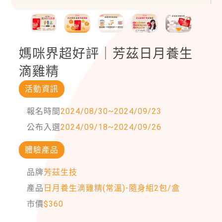
媽咪界超好評｜芳茲日月養生
滴雞精
活動資訊
報名時間
2024/08/30
~
2024/09/23
公布入選
2024/09/18
~
2024/09/26
體驗產品
品牌
芳茲生技
產品
日月養生滴雞精(常溫)-隨身組2包/盒
市價
$
360