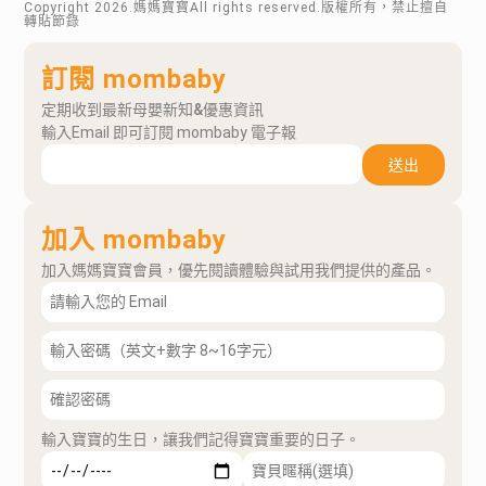
Copyright
2026
.媽媽寶寶All rights reserved.版權所有，禁止擅自
動小組以信件回覆提供)
轉貼節錄
▪︎ 常溫保存兩年。撕開直接飲用或隔水加熱，早
晨空腹飲用效果最佳，一日飲用不超過 2 包。
訂閱 mombaby
※11/1公布得獎名單：
鄭◯玲、許◯云、施◯妤、柯◯鐶、紀◯彤、黃
定期收到最新母嬰新知&優惠資訊
相關連結
◯玄、黃◯瑜、蔡◯君、廖◯婷、施◯君（排序
輸入Email 即可訂閱 mombaby 電子報
依抽出順序）
芳茲官網
芳茲FB官方
送出
加入 mombaby
加入媽媽寶寶會員，優先閱讀體驗與試用我們提供的產品。
輸入寶寶的生日，讓我們記得寶寶重要的日子。