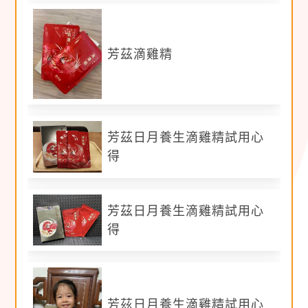
※照片：
至少拍攝 6 張以上
（照片辨識度清晰，
畫面上不使用貼圖等裝飾，濾鏡請勿過重），實
芳茲滴雞精
際使用照 (人+商品)，勿使用官網照片
※文字及照片需無條件同意授權給客戶宣傳使用。
※違規字眼注意：
芳茲日月養生滴雞精試用心
1.若
以下違規字
直接與產品做連結會觸犯到法
得
規：
提升免疫力、失眠、疲勞、頭腦昏沉、調節免疫
功能、術後休養、不長胖、只留營養不留豐滿、
芳茲日月養生滴雞精試用心
孕期養胎、養胎不養肉、哺乳、補充奶水營養、
得
發奶、小分子高蛋白、豐富蛋白、含優質蛋白、
好吸收等字眼。
正確範例：全民動起來，補充關鍵營養。 日月
養生滴雞精，呵護全家人健康。滴雞精含有蛋白
芳茲日月養生滴雞精試用心