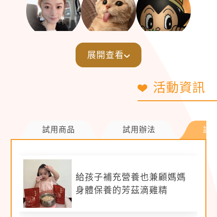
展開查看
活動資訊
試用商品
試用辦法
試
【撰文規範】
給孩子補充營養也兼顧媽媽
※
字數約 200 字以上
，體驗內容著重敘述口感、
身體保養的芳茲滴雞精
體力幫助情形，另以本身生活習慣帶入使用情境
為佳 (例如懷孕營養需求、上班提神、出遊保持
體力等)。