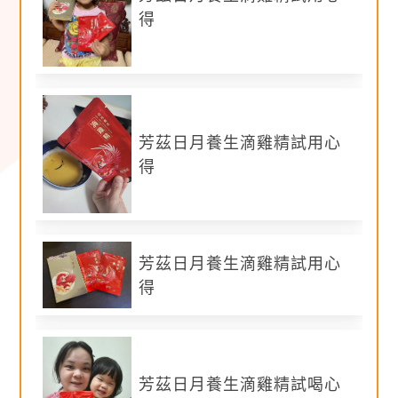
質、總支鏈胺基酸、膠原蛋白。
得
錯誤範例：喝滴雞精
有助於增加免疫力
。（描述
身體狀況或直述身體器官易屬違規) /滴雞精含
優
質蛋白質
。(屬於特殊營養素)
【參加資格】
芳茲日月養生滴雞精試用心
得
符合以下3項之一即可報名：
1.孕媽咪
2.產後3年內媽媽
3.有2~6歲小朋友的媽媽 (請以小朋友體驗為主，
芳茲日月養生滴雞精試用心
建議加到副食品內食用)
得
【試用流程】
免費報名：2024/8/30~2024/9/20
芳茲日月養生滴雞精試喝心