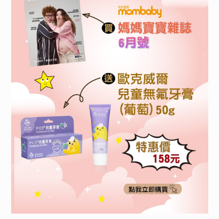
監控，確保雞隻健康
體驗期間：2024/9/19~2024/10/4
▪︎ 與知名老牌波蜜團隊共同研發製造，採用蒸氣
不回流技術，全雞隻滴煉過程中不參入一滴水
收到商品後就請安排時間在規定時間內完成體
▪︎ 低鈉、0 膽固醇與 0 脂肪，只留營養無負擔
驗。
▪︎ 專業去油脂雜質過濾技術，口感順口無腥味關
鍵
初稿提供時間：2024/9/23~2024/10/5(以通知
▪︎ 高純度精華─總支鏈胺基酸、蛋白質、膠原蛋
信為主)
白
請於心得繳交規定時間前，先以word提供圖
國內外獎項肯定
+文，
不可先公開
。
▪︎ 業界唯一國內外七殊榮：Monde Selection
心得回填曝光：2024/10/9~2024/10/15前
世界品質大賞金獎、國際 A.A. 無添加三星驗證、
審文後會主動EMAIL通知，再請回覆至媽媽寶寶
SNQ國家品質標章、銀髮友善標章、品牌金舶
官網試用大隊內。
獎、癌友友善標章、金孕獎。
▪︎ 芳茲滴雞精通過國內多項 SGS 驗證
※填寫完滿意度問卷+分享體驗心得至社群
▪︎ 百位專業營養師推薦，營養含量滿意度達
(FB/IG)，即可 抽「燕窩美妍飲28ml/2入」共10
98%
名
(滿意度問卷將於體驗者提供初稿時由媽媽寶寶活
保存/飲用方式