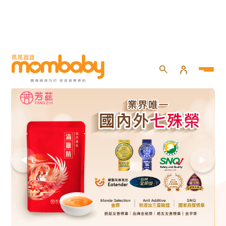
HOME
>
試用大隊
>
媽咪界超好評｜芳茲日月養生滴
雞精