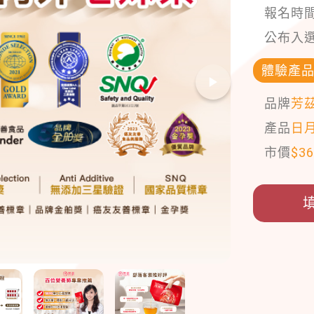
報名時
公布入
體驗產
品牌
芳
產品
日月
市價
$
36