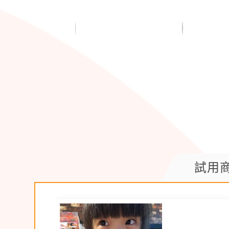
試用
【撰文規範】