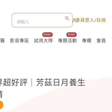
會員登入/註冊
New!
New!
良醫
影音專區
試用大隊
專題活動
專欄
會員
界超好評｜芳茲日月養生
精
訊