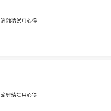
述口感、體力幫助情形，另以本身生活習慣帶入使用情
度清晰，畫面上不使用貼圖等裝飾，濾鏡請勿過重），實
生滴雞精試用心得
宣傳使用。
犯到法規：
、調節免疫功能、術後休養、不長胖、只留營養不留豐
白、含優質蛋白、好吸收等字眼。
養。 日月養生滴雞精，呵護全家人健康。滴雞精含有
力
。（描述身體狀況或直述身體器官易屬違規) /滴雞
生滴雞精試用心得