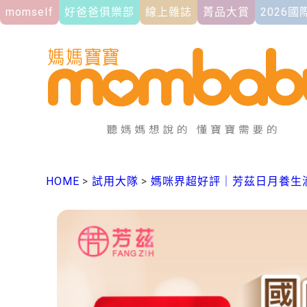
momself
好爸爸俱樂部
線上雜誌
菁品大賞
2026
HOME
>
試用大隊
>
媽咪界超好評｜芳茲日月養生