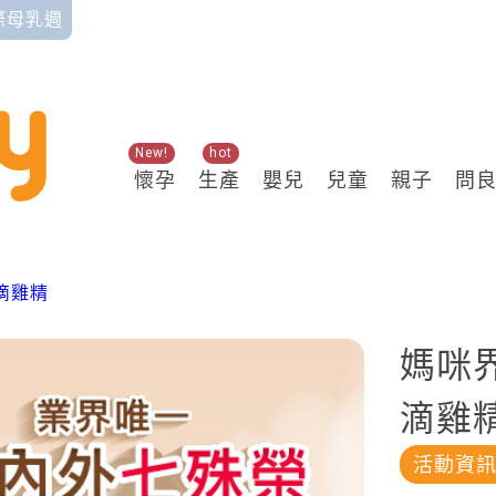
國際母乳週
New!
hot
懷孕
生產
嬰兒
兒童
親子
問
滴雞精
媽咪
滴雞
活動資