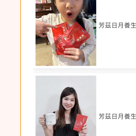
※
字數約 200 字以上
，體驗內容著重敘
遊保持體力等)。
※照片：
至少拍攝 6 張以上
（照片辨識
芳茲日月養
※文字及照片需無條件同意授權給客戶
※違規字眼注意：
1.若
以下違規字
直接與產品做連結會觸
提升免疫力、失眠、疲勞、頭腦昏沉
營養、發奶、小分子高蛋白、豐富蛋
正確範例：全民動起來，補充關鍵營
錯誤範例：喝滴雞精
有助於增加免疫
芳茲日月養
【參加資格】