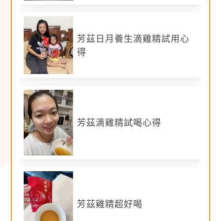
質、總支鏈胺基酸、膠原蛋白。
錯誤範例：喝滴雞精
有助於增加免疫力
。（描述
身體狀況或直述身體器官易屬違規) /滴雞精含
優
芳茲日月養生滴雞精試用心
質蛋白質
。(屬於特殊營養素)
得
【參加資格】
符合以下3項之一即可報名：
1.孕媽咪
芳茲滴雞精試喝心得
2.產後3年內媽媽
3.有2~6歲小朋友的媽媽 (請以小朋友體驗為主，
建議加到副食品內食用)
【試用流程】
芳茲雞精超好喝
免費報名：2024/8/30~2024/9/20