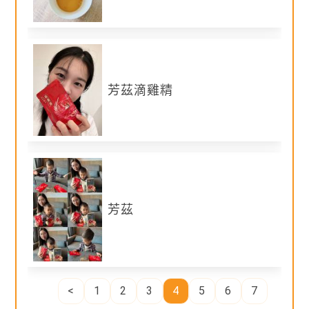
需加入
媽媽寶寶會員，填寫完申請試用表單，即
有機會體驗！
※建議附上個人經營的部落格連結及社群平台連
結，提高入選機率。
※會員帳號請使用「常用email信箱」作為會員帳
號註冊，中選後一律以會員帳號email作通知
芳茲滴雞精
（勿使用FB帳號作註冊以免收不到通知信）。
※會員姓名請填寫「中文姓名」，以免造成郵差
或管理員投遞困擾。
※寄送地址請填寫「全部地址」，若地址不全或
填寫未清楚，則視同自願放棄中選機會。
加入媽媽寶寶會員後，即有個資法保障，敬請放
心填寫。
芳茲
公布入選： 2024/9/18~2024/9/26
芳茲滴雞精
本波活動將分兩批次公布入選
▪︎ 特選產銷履歷的 90 天青壯年紅羽土雞，保持
媽媽寶寶將選出入選者並公布在本頁，體驗產品
最佳滴煉風味
之聯絡及寄送資料以會員註冊登錄之資料為主。
<
1
2
3
4
5
6
7
▪︎ AI 智能大數據飼養， 專業營養師與獸醫團隊
（恕不接受臨時更改，報名前敬請確認）