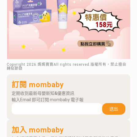
動小組以信件回覆提供)
▪︎ 常溫保存兩年。撕開直接飲用或隔水加熱，早
晨空腹飲用效果最佳，一日飲用不超過 2 包。
※11/1公布得獎名單：
鄭◯玲、許◯云、施◯妤、柯◯鐶、紀◯彤、黃
相關連結
◯玄、黃◯瑜、蔡◯君、廖◯婷、施◯君（排序
依抽出順序）
芳茲官網
芳茲FB官方
Copyright
2026
.媽媽寶寶All rights reserved.版權所有，禁止擅自
轉貼節錄
訂閱 mombaby
定期收到最新母嬰新知&優惠資訊
輸入Email 即可訂閱 mombaby 電子報
送出
加入 mombaby