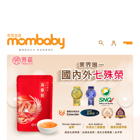
HOME
>
試用大隊
>
媽咪界超好評｜芳茲日月養生滴
雞精