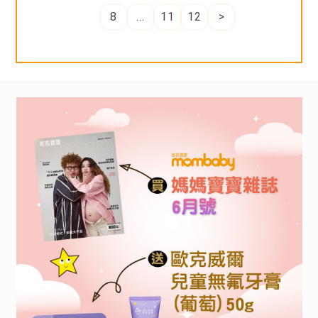
監控，確保雞隻健康
8
...
11
12
>
體驗期間：2024/9/19~2024/10/4
▪︎ 與知名老牌波蜜團隊共同研發製造，採用蒸氣
不回流技術，全雞隻滴煉過程中不參入一滴水
收到商品後就請安排時間在規定時間內完成體
▪︎ 低鈉、0 膽固醇與 0 脂肪，只留營養無負擔
驗。
▪︎ 專業去油脂雜質過濾技術，口感順口無腥味關
鍵
初稿提供時間：2024/9/23~2024/10/5(以通知
▪︎ 高純度精華─總支鏈胺基酸、蛋白質、膠原蛋
信為主)
白
請於心得繳交規定時間前，先以word提供圖
國內外獎項肯定
+文，
不可先公開
。
▪︎ 業界唯一國內外七殊榮：Monde Selection
心得回填曝光：2024/10/9~2024/10/15前
世界品質大賞金獎、國際 A.A. 無添加三星驗證、
審文後會主動EMAIL通知，再請回覆至媽媽寶寶
SNQ國家品質標章、銀髮友善標章、品牌金舶
官網試用大隊內。
獎、癌友友善標章、金孕獎。
▪︎ 芳茲滴雞精通過國內多項 SGS 驗證
※填寫完滿意度問卷+分享體驗心得至社群
▪︎ 百位專業營養師推薦，營養含量滿意度達
(FB/IG)，即可 抽「燕窩美妍飲28ml/2入」共10
98%
名
(滿意度問卷將於體驗者提供初稿時由媽媽寶寶活
保存/飲用方式