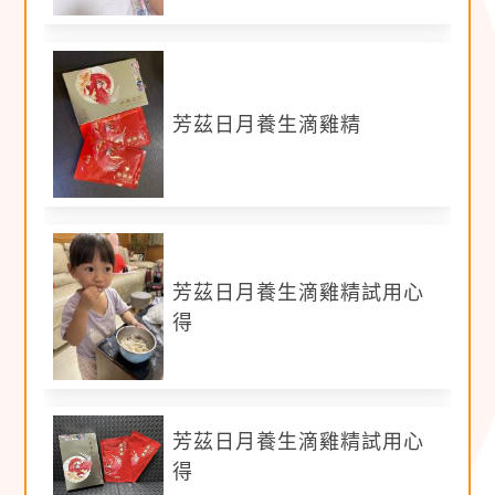
※照片：
至少拍攝 6 張以上
（照片辨識度清晰，
畫面上不使用貼圖等裝飾，濾鏡請勿過重），實
際使用照 (人+商品)，勿使用官網照片
芳茲日月養生滴雞精
※文字及照片需無條件同意授權給客戶宣傳使用。
※違規字眼注意：
1.若
以下違規字
直接與產品做連結會觸犯到法
規：
芳茲日月養生滴雞精試用心
提升免疫力、失眠、疲勞、頭腦昏沉、調節免疫
得
功能、術後休養、不長胖、只留營養不留豐滿、
孕期養胎、養胎不養肉、哺乳、補充奶水營養、
發奶、小分子高蛋白、豐富蛋白、含優質蛋白、
好吸收等字眼。
芳茲日月養生滴雞精試用心
正確範例：全民動起來，補充關鍵營養。 日月
得
養生滴雞精，呵護全家人健康。滴雞精含有蛋白