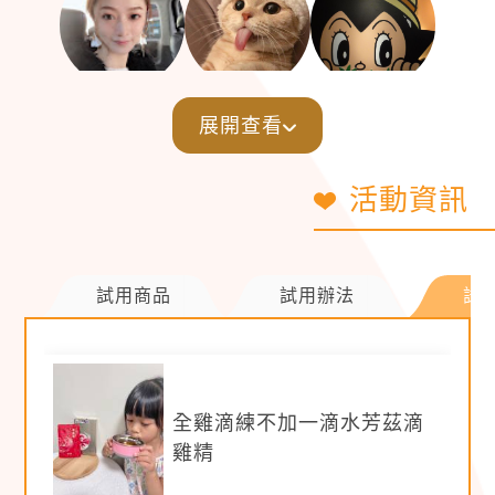
展開查看
活動資訊
試用商品
試用辦法
試
【撰文規範】
※
字數約 200 字以上
，體驗內容著重敘述口感、
全雞滴練不加一滴水芳茲滴
體力幫助情形，另以本身生活習慣帶入使用情境
雞精
為佳 (例如懷孕營養需求、上班提神、出遊保持
體力等)。