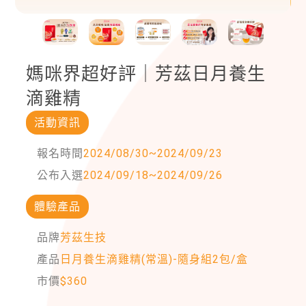
媽咪界超好評｜芳茲日月養生
滴雞精
活動資訊
報名時間
2024/08/30
~
2024/09/23
公布入選
2024/09/18
~
2024/09/26
體驗產品
品牌
芳茲生技
產品
日月養生滴雞精(常溫)-隨身組2包/盒
市價
$
360