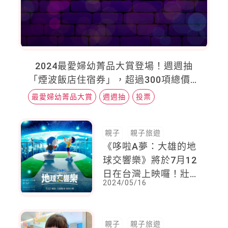
2024最愛婦幼菁品大賞登場！週週抽
「煙波飯店住宿券」，超過300項總價值
40萬元豐富大獎，等你帶回家！
最愛婦幼菁品大賞
週週抽
投票
親子
親子旅遊
《哆啦A夢：大雄的地
球交響樂》將於7月12
日在台灣上映囉！壯闊
2024/05/16
的冒險故事，並拯救地
球的危機
親子
親子旅遊