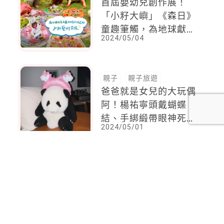
首屆嬰幼兒創作展！
「小籽大嶼」《森日》
童趣筆觸，為地球獻上
2024/05/04
祝福
親子
親子旅遊
爸爸就是女兒的大玩偶
阿！楊祐寧頭戴蝴蝶
結、手綁緞帶眼神死：
2024/05/01
「女生宿舍的辛苦誰
懂？」
<
1
2
...
71
72
73
74
75
76
77
...
110
111
>