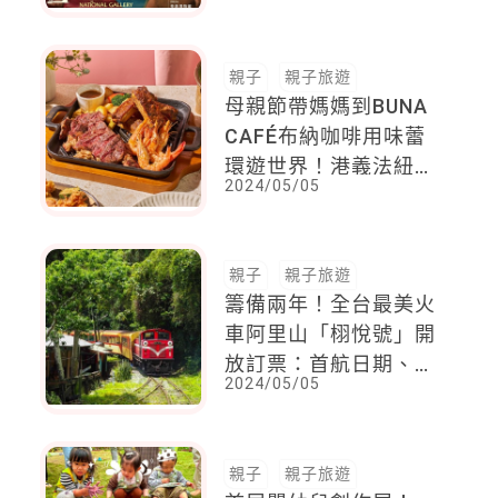
親子
親子旅遊
母親節帶媽媽到BUNA
CAFÉ布納咖啡用味蕾
環遊世界！港義法紐異
2024/05/05
國美食一次推薦，每一
道都好看又好吃
親子
親子旅遊
籌備兩年！全台最美火
車阿里山「栩悅號」開
放訂票：首航日期、購
2024/05/05
票方式、價格全公開
親子
親子旅遊