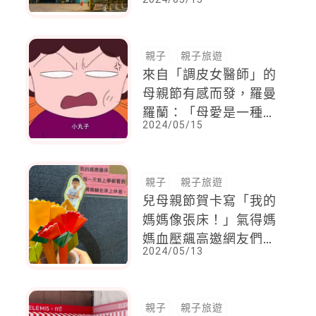
親子
親子旅遊
來自「調皮女醫師」的
母親節有感而發，羅曼
羅蘭：「母愛是一種巨
2024/05/15
大的火焰。」簡稱火
大！
親子
親子旅遊
兒母親節賀卡寫「我的
媽媽像張床！」氣得媽
媽血壓飆高邀網友們比
2024/05/13
慘
親子
親子旅遊