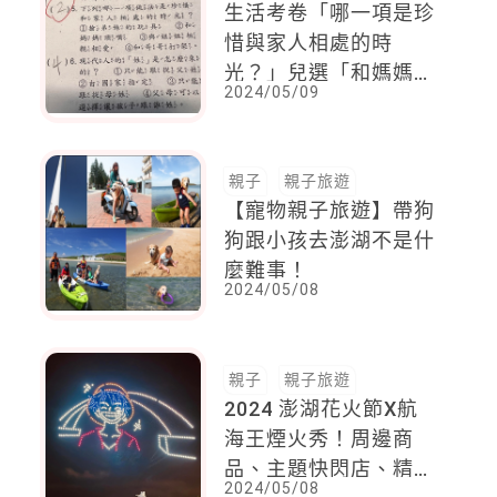
生活考卷「哪一項是珍
惜與家人相處的時
光？」兒選「和媽媽頂
2024/05/09
嘴」母崩潰：媽媽一點
也不想要這種時光！
親子
親子旅遊
【寵物親子旅遊】帶狗
狗跟小孩去澎湖不是什
麼難事！
2024/05/08
親子
親子旅遊
2024 澎湖花火節X航
海王煙火秀！周邊商
品、主題快閃店、精選
2024/05/08