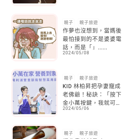
5家澎湖最美親子飯店
親子
親子旅遊
作夢也沒想到，當媽後
最怕接到的不是婆婆電
話，而是「」......
2024/05/08
親子
親子旅遊
KID 林柏昇把孕妻寵成
老佛爺！秘訣：「按下
金小萬按鍵，我就可以
2024/05/06
陪玩、洗澡，還可以幫
老婆燉雞湯！」
親子
親子旅遊