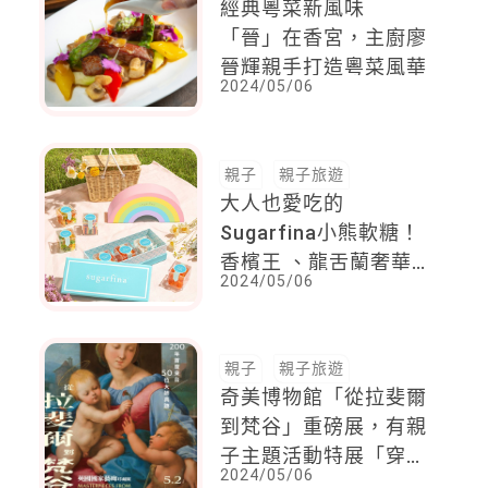
經典粵菜新風味
「晉」在香宮，主廚廖
晉輝親手打造粵菜風華
2024/05/06
親子
親子旅遊
大人也愛吃的
Sugarfina小熊軟糖！
香檳王 、龍舌蘭奢華
2024/05/06
口感，台北101買得
到！
親子
親子旅遊
奇美博物館「從拉斐爾
到梵谷」重磅展，有親
子主題活動特展「穿越
2024/05/06
時空的旅人」