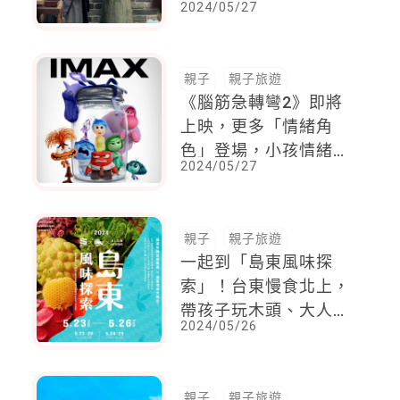
2024/05/27
親子
親子旅遊
《腦筋急轉彎2》即將
上映，更多「情緒角
色」登場，小孩情緒問
2024/05/27
題！爸媽無解困擾。不
如跟著孩子在電影中一
起找答案！
親子
親子旅遊
一起到「島東風味探
索」！台東慢食北上，
帶孩子玩木頭、大人品
2024/05/26
酒吃美食，全家心滿意
足滿載而歸
親子
親子旅遊