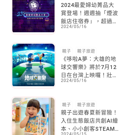
2024最愛婦幼菁品大
賞登場！週週抽「煙波
飯店住宿券」，超過
2024/05/16
300項總價值40萬元豐
富大獎，等你帶回家！
親子
親子旅遊
《哆啦A夢：大雄的地
球交響樂》將於7月12
日在台灣上映囉！壯闊
2024/05/16
的冒險故事，並拯救地
球的危機
親子
親子旅遊
親子出遊春夏新冒險！
入住生態飯店共創AI繪
本、小小創客STEAM
2024/05/15