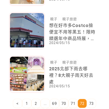
營
親子
親子旅遊
想在好市多Costco撿
便宜不用等黑五！限時
精選年中商品特展，主
2024/05/15
婦必買攻略
親子
親子旅遊
2025北部下雨去哪
裡？8大親子雨天好去
處
2024/05/15
<
1
2
...
69
70
71
72
73