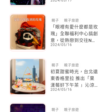
2024/05/17
熱門國外劇團超熱門
親子
親子旅遊
「眼裡有愛什麼都是玫
瑰」全聯福利中心搞創
意，從熱戀到交往N年
2024/05/16
怎麼越看越心酸？不
怕！玫瑰甜點陪你過
520
親子
親子旅遊
初夏甜蜜時光，台北遠
東香格里拉 推出「果
漾莓好下午茶 」沁涼
2024/05/16
登場
親子
親子旅遊