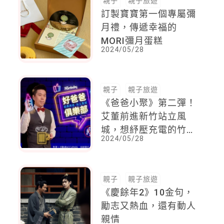
親子
親子旅遊
訂製寶寶第一個專屬彌
月禮，傳遞幸福的
MORI彌月蛋糕
2024/05/28
親子
親子旅遊
《爸爸小聚》第二彈！
艾董前進新竹站立風
城，想紓壓充電的竹科
2024/05/28
爸爸，快來報名囉！
親子
親子旅遊
《慶餘年2》10金句，
勵志又熱血，還有動人
親情