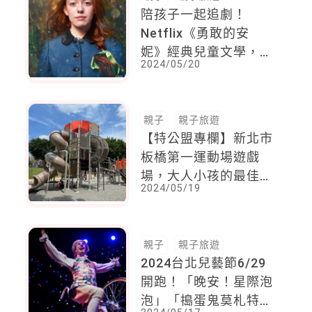
陪孩子一起追劇！
Netflix《勇敢的安
妮》經典兒童文學，也
2024/05/20
是七八年級爸媽的童年
回憶！
親子
親子旅遊
【特公盟專欄】新北市
板橋第一運動場遊戲
場，大人小孩的最佳活
2024/05/19
動場所
親子
親子旅遊
2024台北兒藝節6/29
開跑！「晚安！星際泡
泡」「搗蛋鬼莫札特」