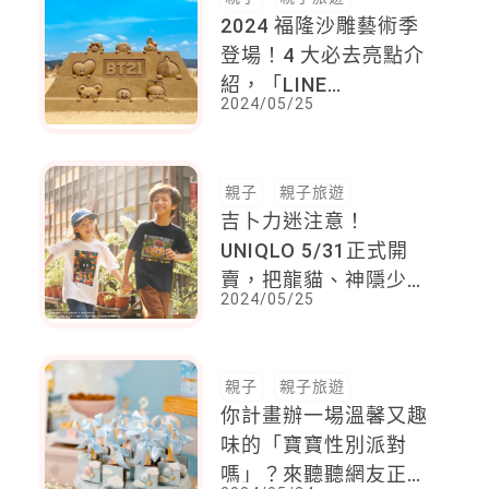
2024 福隆沙雕藝術季
登場！4 大必去亮點介
紹，「LINE
2024/05/25
FRIENDS」主題萌翻
天，周邊景點推薦一次
看！
親子
親子旅遊
吉卜力迷注意！
UNIQLO 5/31正式開
賣，把龍貓、神隱少
2024/05/25
女、無臉男、機器人巨
神兵....經典角色穿上
身！
親子
親子旅遊
你計畫辦一場溫馨又趣
味的「寶寶性別派對
嗎」？來聽聽網友正反