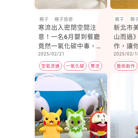
親子
親子旅遊
親子
親
寒流出入密閉空間注
新北市
意！一名6月嬰到餐廳
山而過
竟然一氧化碳中毒，高
作，讓
2025/02/21
2025/02/1
壓氧治療後還需要觀察
然欣賞
240天
空氣流通
一氧化碳
寒流
藝術創作
親子旅遊