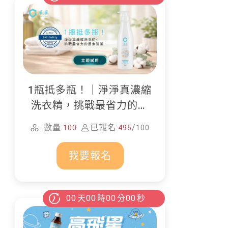
1瓶抵多瓶！｜淨淨真濃縮
洗衣精，挑戰最省力的居
家清潔
數量:
已報名:
/
100
495
100
我要報名
00
天
00
時
00
分
00
秒