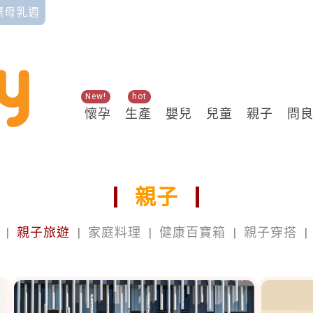
國際母乳週
New!
hot
懷孕
生產
嬰兒
兒童
親子
問
親子
|
親子旅遊
|
家庭料理
|
健康百寶箱
|
親子穿搭
|