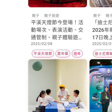
親子
親子旅遊
親子
親
平溪天燈節今登場！活
「迪士
動場次、表演活動、交
2026
通管制、親子體驗遊，
17日晚
2025/02/08
2025/02/0
一次看
訂，前2
可額外獲
平溪天燈節
嘉年華
過年
迪士尼郵
遊金
親子活動