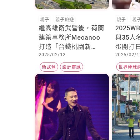
親子
親子旅遊
親子
親
繼高雄衛武營後，荷蘭
2025
建築事務所Mecanoo
與35人
打造「台鐵桃園新
蛋開打
2025/02/12
2025/02/1
站」：連接台北捷運中
一次看，
和新蘆線，5大亮點一
有隊長
衛武營
設計靈感
世界棒球
次看
親子旅遊
棒球