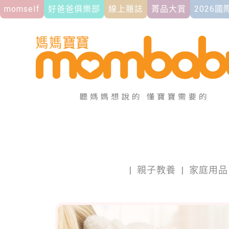
momself
好爸爸俱樂部
線上雜誌
菁品大賞
2026
|
親子教養
|
家庭用品