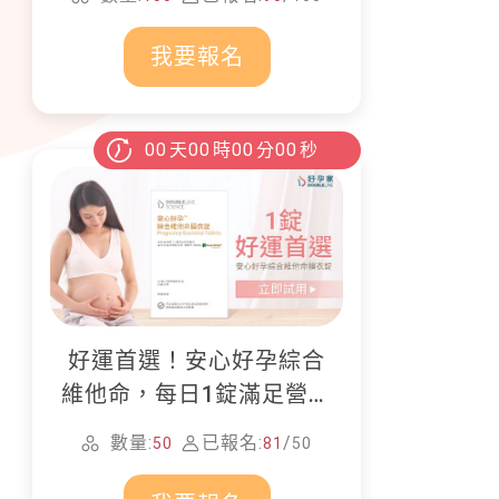
畫！
我要報名
00
天
00
時
00
分
00
秒
好運首選！安心好孕綜合
維他命，每日1錠滿足營養
所需
數量:
已報名:
/
50
81
50