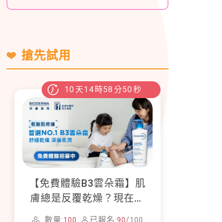
搶先試用
10
天
14
時
58
分
48
秒
【免費體驗B3雲朵霜】肌
膚總是反覆乾燥？現在就
加入貝膚黛瑪修護體驗計
數量:
已報名:
/
100
90
100