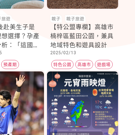
子旅遊
親子
親子旅遊
年後赴美生子是
【特公盟專欄】高雄市
理想選擇？孕產
楠梓區藍田公園，兼具
分析：「這國
地域特色和遊具設計
5
2025/02/13
是未來熱門首選
預產期
特色公園
高雄市
遊戲場