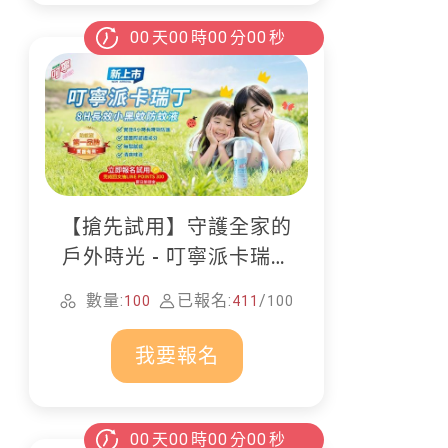
00
天
00
時
00
分
00
秒
【搶先試用】守護全家的
戶外時光 - 叮寧派卡瑞丁
防蚊液
數量:
已報名:
/
100
411
100
我要報名
00
天
00
時
00
分
00
秒