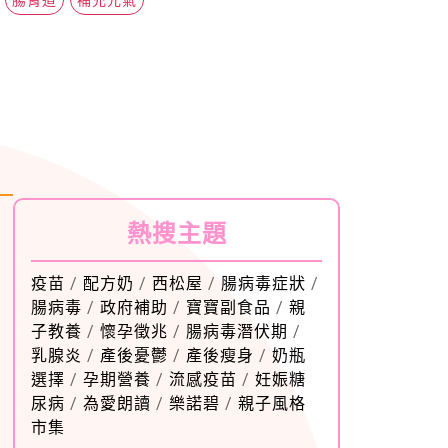
熱搜主題
疫苗
/
配方奶
/
西松屋
/
腸病毒症狀
/
腸病毒
/
政府補助
/
寶寶副食品
/
親
子教養
/
懷孕徵兆
/
腸病毒潛伏期
/
乳腺炎
/
產後憂鬱
/
產後瘦身
/
奶瓶
選擇
/
孕期營養
/
流感疫苗
/
妊娠糖
尿病
/
為愛朗讀
/
樂諾碧
/
親子風格
市集