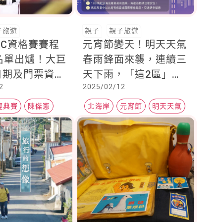
子旅遊
親子
親子旅遊
WBC資格賽賽程
元宵節變天！明天天氣
名單出爐！大巨
春雨鋒面來襲，連續三
日期及門票資訊
天下雨，「這2區」雨
2
2025/02/12
中華隊12強只
勢大出門要提防
陳傑憲入選
經典賽
陳傑憲
北海岸
元宵節
明天天氣