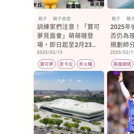
親子
親子旅遊
親子
親
訓練家們注意！「寶可
2025
夢見面會」萌萌噠登
否仍為
場，即日起至2月23日
規劃師
2025/02/15
2025/02/1
就在巨型卡比獸旁
家」將
寶可夢
皮卡丘
呆火鱷
美國總統
赴美生子