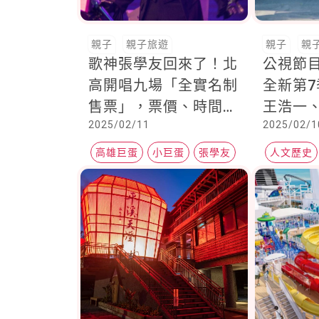
親子
親子旅遊
親子
親
歌神張學友回來了！北
公視節
高開唱九場「全實名制
全新第
售票」，票價、時間一
王浩一
2025/02/11
2025/02/1
次看
遊台灣
高雄巨蛋
小巨蛋
張學友
人文歷史