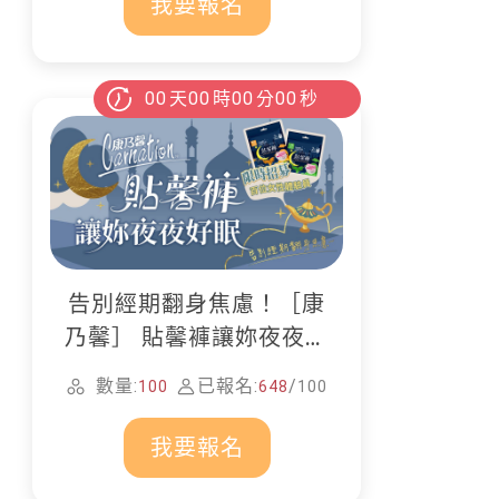
我要報名
00
天
00
時
00
分
00
秒
告別經期翻身焦慮！［康
乃馨］ 貼馨褲讓妳夜夜好
眠
數量:
已報名:
/
100
648
100
我要報名