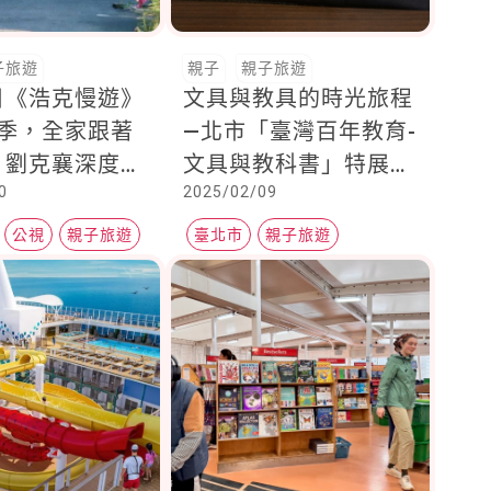
子旅遊
親子
親子旅遊
目《浩克慢遊》
文具與教具的時光旅程
7季，全家跟著
—北市「臺灣百年教育-
、劉克襄深度漫
文具與教科書」特展，
0
2025/02/09
城鄉風景
一同認識學習印記
公視
親子旅遊
臺北市
親子旅遊
親子展覽