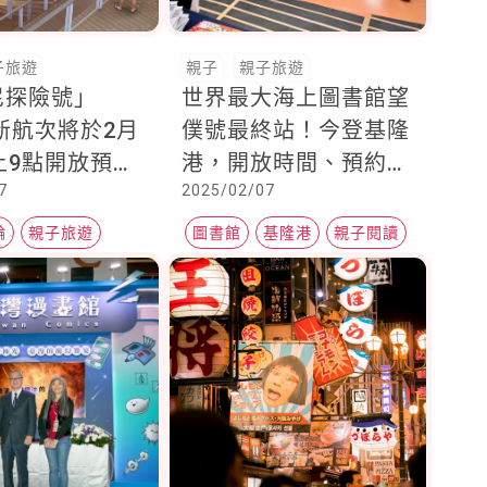
子旅遊
親子
親子旅遊
尼探險號」
世界最大海上圖書館望
年新航次將於2月
僕號最終站！今登基隆
上9點開放預
港，開放時間、預約方
7
2025/02/07
000名訂購者
式一次看
贈120美元旅
輪
親子旅遊
圖書館
基隆港
親子閱讀