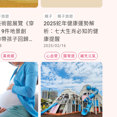
子旅遊
親子
親子旅遊
美術館展覽《穿
2025蛇年健康運勢解
》9件地景創
析：七大生肖必知的健
你帶孩子回歸自
康提醒
8
2025/02/16
藝術之美
美術館
心血管
腸胃道
補充元氣