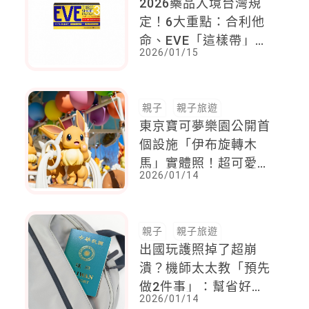
2026藥品入境台灣規
定！6大重點：合利他
命、EVE「這樣帶」恐
2026/01/15
違法
親子
親子旅遊
東京寶可夢樂園公開首
個設施「伊布旋轉木
馬」實體照！超可愛！
2026/01/14
門票資訊看報你知
親子
親子旅遊
出國玩護照掉了超崩
潰？機師太太教「預先
做2件事」：幫省好幾
2026/01/14
小時