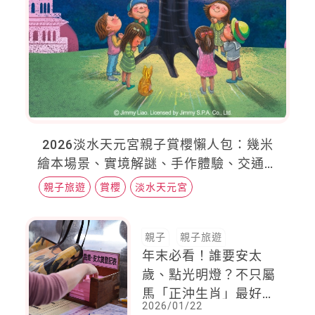
2026淡水天元宮親子賞櫻懶人包：幾米
繪本場景、實境解謎、手作體驗、交通動
線一次掌握
親子旅遊
賞櫻
淡水天元宮
親子
親子旅遊
年末必看！誰要安太
歲、點光明燈？不只屬
馬「正沖生肖」最好也
2026/01/22
要，一次看懂方法、流