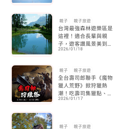
「飛上天」俯瞰驚喜美
景
親子
親子旅遊
台灣最強森林遊樂區是
這裡！適合長輩與親
子，遊客讚風景美到超
2026/01/18
療癒
親子
親子旅遊
全台壽司郎聯手《魔物
獵人荒野》掀狩獵熱
潮！吃壽司集獵點、搶
2026/01/17
限量周邊，帶孩子體驗
最熱血的用餐冒險
親子
親子旅遊