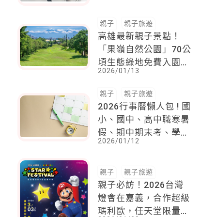
親子
親子旅遊
高雄最新親子景點！
「果嶺自然公園」70公
頃生態綠地免費入園，
2026/01/13
陪孩子走進大自然的教
室
親子
親子旅遊
2026行事曆懶人包 ! 國
小、國中、高中職寒暑
假、期中期末考、學測
2026/01/12
考試一覽！爸媽一次掌
握孩子重要日程
親子
親子旅遊
親子必訪！2026台灣
燈會在嘉義，合作超級
瑪利歐，任天堂限量