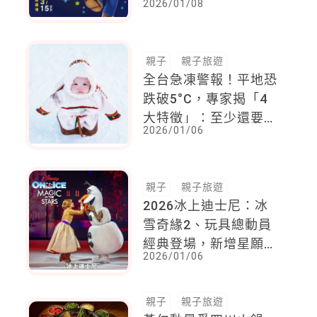
2026/01/08
「磚塊小提燈」免費領
取方法一次看
親子
親子旅遊
全台急凍警報！平地恐
跌破5°C，專家揭「4
大特徵」：至少還要撐
2026/01/06
兩週
親子
親子旅遊
2026冰上迪士尼：冰
雪奇緣2、玩具總動員
經典登場，新增星願
2026/01/06
Asha、尋龍使者拉雅
親子
親子旅遊