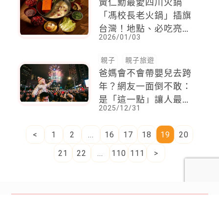
黃仁勳最愛四川火鍋
「馮校長老火鍋」插旗
台灣！地點、必吃亮點
2026/01/03
一次看
親子
親子旅遊
爸媽會不會帶嬰兒去跨
年？網友一面倒不敢：
是「這一點」讓人最害
2025/12/31
怕
<
1
2
...
16
17
18
19
20
21
22
...
110
111
>