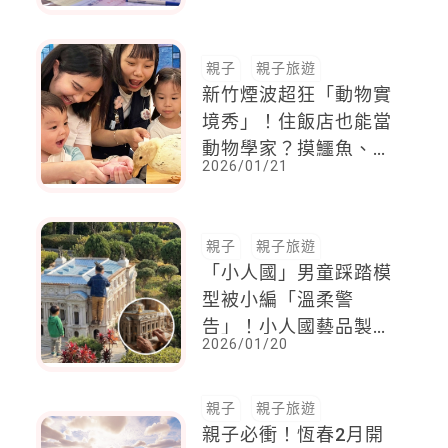
程
親子
親子旅遊
新竹煙波超狂「動物實
境秀」！住飯店也能當
動物學家？摸鱷魚、找
2026/01/21
線索、吃和牛，CP值
最高的親子遊！
親子
親子旅遊
「小人國」男童踩踏模
型被小編「溫柔警
告」！小人國藝品製作
2026/01/20
耗時需多久？3步驟教
孩子建立欣賞界線
親子
親子旅遊
親子必衝！恆春2月開