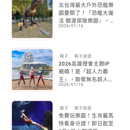
北台灣最大戶外恐龍樂
園要開了！「恐龍大復
活 關渡探險樂園」，
2026/01/16
近70隻擬真動態恐龍
「貼臉低吼」！票價怎
麼買最划算？
親子
親子旅遊
2026高雄燈會主題IP
揭曉！是「超人力霸
王」，致敬無名超人，
2026/01/16
2月7日～3月1日愛河
灣及高雄港登場
親子
親子旅遊
免費玩樂園！生肖屬馬
快看身分證！即日起至