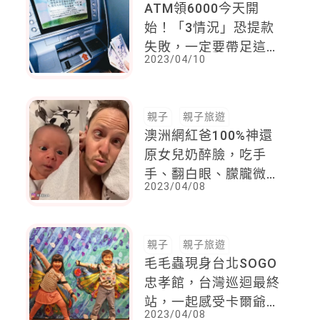
ATM領6000今天開
始！「3情況」恐提款
失敗，一定要帶足這些
2023/04/10
物品
親子
親子旅遊
澳洲網紅爸100%神還
原女兒奶醉臉，吃手
手、翻白眼、朦朧微笑
2023/04/08
信手拈來媽媽也崩潰！
親子
親子旅遊
毛毛蟲現身台北SOGO
忠孝館，台灣巡迴最終
站，一起感受卡爾爺爺
2023/04/08