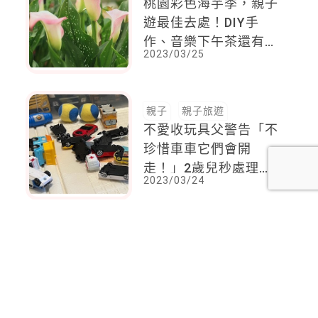
桃園彩色海芋季，親子
遊最佳去處！DIY手
作、音樂下午茶還有花
2023/03/25
田中野餐，一定要來
親子
親子旅遊
不愛收玩具父警告「不
珍惜車車它們會開
走！」2歲兒秒處理
2023/03/24
「全部翻四輪朝天」笑
壞眾人
<
1
2
...
103
104
105
106
107
108
109
110
111
>