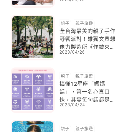
擔心，會睡不好！
親子
親子旅遊
全台灣最美的親子手作
野餐派對！雄獅文具想
像力製造所《作繪來野
2023/04/26
餐》把美學融入假日生
活
親子
親子旅遊
搞懂12星座「媽媽
話」，第一名心直口
快，其實每句話都是出
2023/04/24
自於關心，第二名想法
創新讓孩子總是猜不透
她
親子
親子旅遊