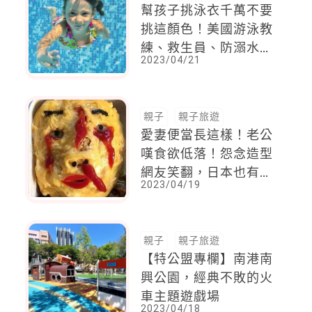
幫孩子挑泳衣千萬不要
挑這顏色！美國游泳教
練、救生員、防溺水協
2023/04/21
會一致呼籲。泳衣該挑
什麼顏色呢？
親子
親子旅遊
愛妻便當長這樣！老公
嘆食欲低落！怨念造型
網友笑翻，日本也有一
2023/04/19
位老公分享老婆一貫的
「寒酸風」鬼嫁便當
親子
親子旅遊
【特公盟專欄】南港南
興公園，經典不敗的火
車主題遊戲場
2023/04/18