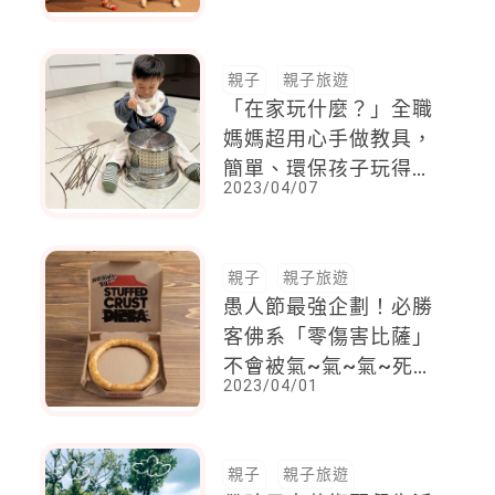
的創作魅力
親子
親子旅遊
「在家玩什麼？」全職
媽媽超用心手做教具，
簡單、環保孩子玩得好
2023/04/07
開心！
親子
親子旅遊
愚人節最強企劃！必勝
客佛系「零傷害比薩」
不會被氣~氣~氣~死，
2023/04/01
而是滿滿的起~起~起
司！限量開賣中
親子
親子旅遊