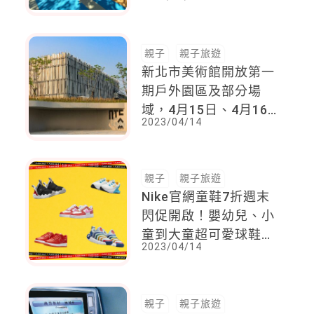
親子
親子旅遊
新北市美術館開放第一
期戶外園區及部分場
域，4月15日、4月16
2023/04/14
日兩天舉辦草地音樂派
對，現場還有多元市集
與美食
親子
親子旅遊
Nike官網童鞋7折週末
閃促開啟！嬰幼兒、小
童到大童超可愛球鞋一
2023/04/14
篇看齊，輕鬆穿脫鞋款
簡直媽媽福音！
親子
親子旅遊