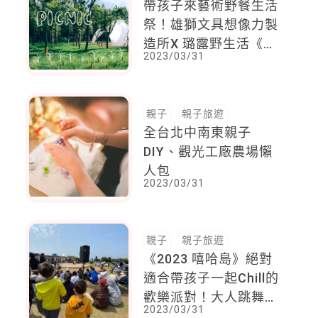
帶孩子來藝術野餐生活
祭！雄獅文具想像力製
造所X 璐露野生活《作
2023/03/31
繪來野餐》，邀你一起
玩手作、創繪畫、啖生
活
親子
親子旅遊
全台北中南東親子
DIY、觀光工廠農場懶
人包
2023/03/31
親子
親子旅遊
《2023 嘻哈島》絕對
適合帶孩子一起Chill的
歡樂派對！大人跳舞聽
2023/03/31
音樂，孩子看Battle頭