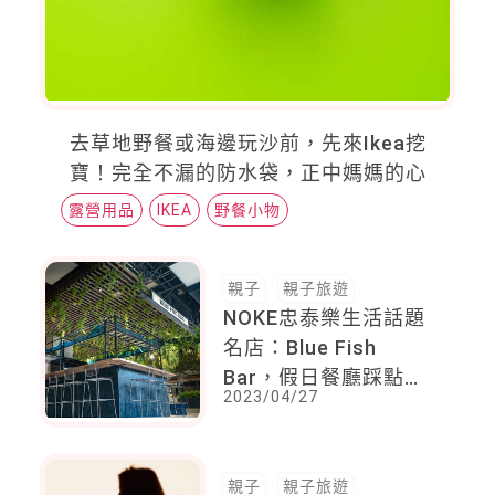
去草地野餐或海邊玩沙前，先來Ikea挖
寶！完全不漏的防水袋，正中媽媽的心
露營用品
IKEA
野餐小物
親子
親子旅遊
NOKE忠泰樂生活話題
名店：Blue Fish
Bar，假日餐廳踩點好
2023/04/27
去處！
親子
親子旅遊