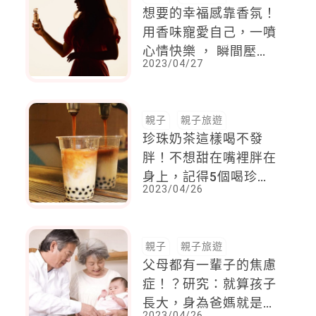
想要的幸福感靠香氛！
用香味寵愛自己，一噴
心情快樂 ， 瞬間壓力
2023/04/27
都沒了
親子
親子旅遊
珍珠奶茶這樣喝不發
胖！不想甜在嘴裡胖在
身上，記得5個喝珍奶
2023/04/26
技巧，喝完這個動作別
忘了
親子
親子旅遊
父母都有一輩子的焦慮
症！？研究：就算孩子
長大，身為爸媽就是會
2023/04/26