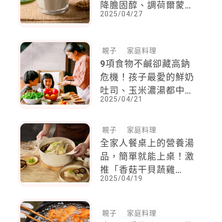
降膽固醇、調荷爾蒙，
2025/04/27
還能減脂防便祕
親子
家庭料理
9項食物不鹹卻藏高鈉
危機！孩子最愛的鮮奶
吐司、玉米濃湯都中
2025/04/21
標，高敏敏營養師揭
露：3大減鈉小技巧讓
飲食更健康
親子
家庭料理
全家人餐桌上的營養湯
品，簡單就能上桌！激
推「香菇干貝蔬雞
2025/04/19
湯」，讓孩子隨時吃到
最真實的美味
親子
家庭料理