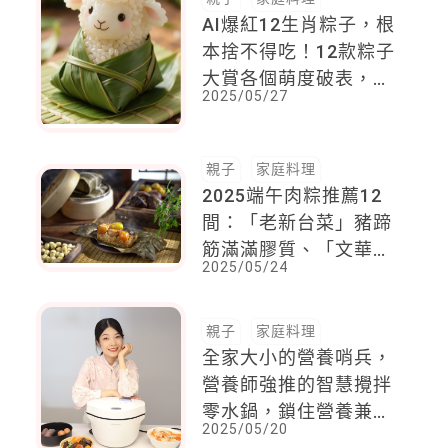
AI爆紅12生肖粽子，根
本捨不得吃！12款粽子
大賞各個萌度破表，可
2025/05/27
愛造型就像藝術品一樣
親子
家庭料理
2025端午肉粽推薦12
間：「老新台菜」豬蹄
筋滿滿膠質、「文華東
2025/05/24
方」只賣500組
親子
家庭料理
全家大小的營養哨兵，
營養師強推的智慧攪拌
零水鍋，鎖住營養兼顧
2025/05/20
美味，料理好輕鬆