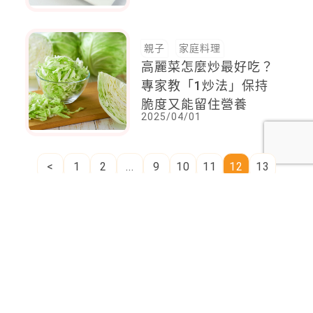
更高
親子
家庭料理
高麗菜怎麼炒最好吃？
專家教「1炒法」保持
脆度又能留住營養
2025/04/01
<
1
2
...
9
10
11
12
13
14
15
...
17
18
>