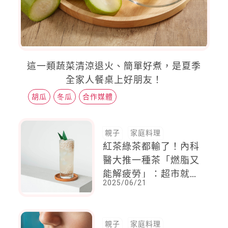
這一類蔬菜清涼退火、簡單好煮，是夏季
全家人餐桌上好朋友！
胡瓜
冬瓜
合作媒體
親子
家庭料理
紅茶綠茶都輸了！內科
醫大推一種茶「燃脂又
能解疲勞」：超市就有
2025/06/21
賣
親子
家庭料理