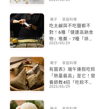
點
親子
家庭料理
吃太鹹與不吃鹽都不
對！6種「健康高鈉食
物」推薦、7種「排鈉
2025/05/29
食物」助平衡
親子
家庭料理
有圖表》端午連假吃粽
「熱量最高」是它！營
養師教4招「吃粽不變
2025/05/29
重」
親子
家庭料理