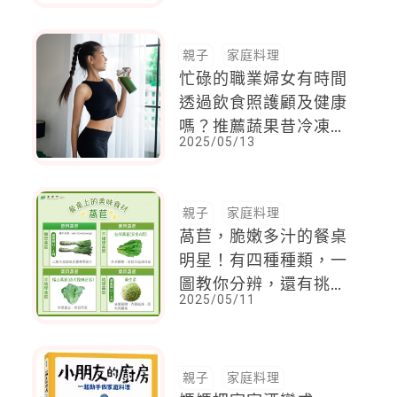
親子
家庭料理
忙碌的職業婦女有時間
透過飲食照護顧及健康
嗎？推薦蔬果昔冷凍
2025/05/13
包、高纖沙拉飲、舒肥
雞肉、牛排，節省時間
不增負擔
親子
家庭料理
萵苣，脆嫩多汁的餐桌
明星！有四種種類，一
圖教你分辨，還有挑選
2025/05/11
與保存辦法，小心別和
「這些水果」一起放
親子
家庭料理