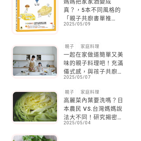
媽媽把家家酒變成
真？，5本不同風格的
「親子共廚書單推
2025/05/09
薦」，哪一本才是你跟
孩子之間的魔法書！
親子
家庭料理
一起在家做道簡單又美
味的親子料理吧！充滿
儀式感，與孩子共廚的
2025/05/07
第一步，就是要讓一切
變得好玩
親子
家庭料理
高麗菜內葉要洗嗎？日
本農民 VS.台灣媽媽說
法大不同！研究揭密正
2025/05/04
確洗法更安心