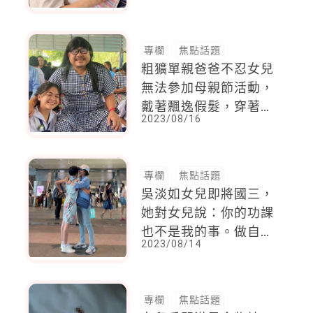
籃球喜歡社交的小男孩
，媽媽說：「我感激自
己沒有放棄。」
專欄
焦點話題
粗獷單親爸爸不忍女兒
無法參加母親節活動，
戴著飄逸假髮，穿著格
2023/08/16
子連身裙，扮女裝參
加，心意滿分
專欄
焦點話題
吳淡如女兒即將國三，
她對女兒說：你的功課
也不是我的事。做自己
2023/08/14
有成就感的事，比遵照
媽媽的指令來得重要。
專欄
焦點話題