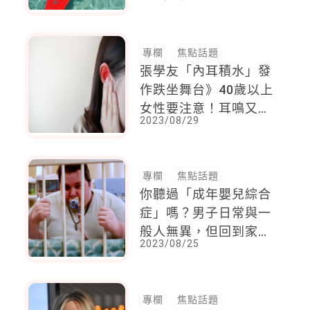
子，總會第一時間跟她
「報平安」
專欄
焦點話題
張學友「內耳積水」發
作跌坐舞台》40歲以上
女性要注意！耳鳴又眩
2023/08/29
暈，「梅尼爾氏症」4
症狀教你判斷
專欄
焦點話題
你聽過「成年嬰兒綜合
症」嗎？男子日常與一
般人無異，但回到家中
2023/08/25
就會扮演小嬰兒
專欄
焦點話題