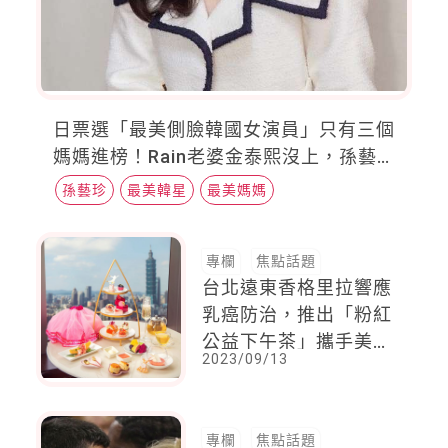
日票選「最美側臉韓國女演員」只有三個
媽媽進榜！Rain老婆金泰熙沒上，孫藝珍
輸給這位「韓劇女王」
孫藝珍
最美韓星
最美媽媽
專欄
焦點話題
台北遠東香格里拉響應
乳癌防治，推出「粉紅
公益下午茶」攜手美麗
2023/09/13
佳人做公益!
專欄
焦點話題