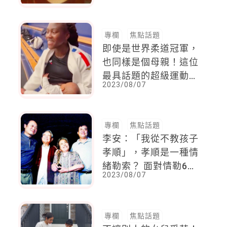
可以輕鬆維持
專欄
焦點話題
即使是世界柔道冠軍，
也同樣是個母親！這位
最具話題的超級運動媽
2023/08/07
媽，練習完的下一步，
就是滿足寶寶的母乳需
求
專欄
焦點話題
李安：「我從不教孩子
孝順」，孝順是一種情
緒勒索？ 面對情勒6方
2023/08/07
法解套
專欄
焦點話題