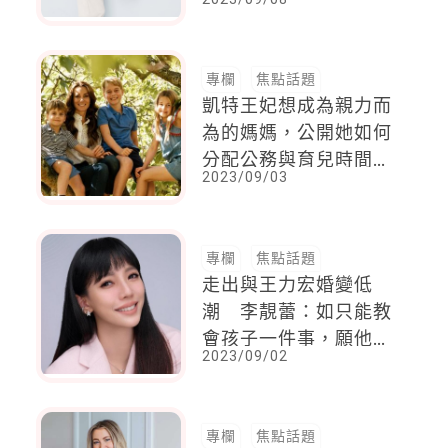
專欄
焦點話題
凱特王妃想成為親力而
為的媽媽，公開她如何
分配公務與育兒時間，
2023/09/03
也沒忽略與威廉王子的
夫妻相處
專欄
焦點話題
走出與王力宏婚變低
潮 李靚蕾：如只能教
會孩子一件事，願他有
2023/09/02
顆強大的心
專欄
焦點話題