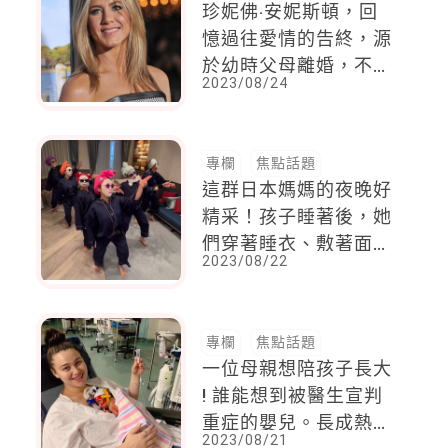
珍妮佛‧安妮斯頓，回
憶過往愛情的告終，源
於幼時父母離婚，不友
2023/08/24
善的關係讓她不知道如
何在感情中妥協與付出
專欄
焦點話題
這群日本媽媽的夜晚好
精采！孩子睡著後，她
們穿著睡衣、敷著面膜
2023/08/22
搞笑跳舞，許多哀怨媽
媽喊：想要這樣的朋
友！
專欄
焦點話題
一位母親想陪孩子長大
! 誰能想到被醫生宣判
重症的嬰兒。長成熱愛
2023/08/21