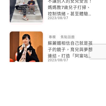
不讓別人的女兒受苦！
媽媽教7歲兒子打掃、
控制情緒，甚至體驗保
2023/08/07
養的好處
專欄
焦點話題
蘇麗媚相信自己就是孩
子的鏡子，育兒與夢想
連結，打造「阿甯咕劇
2023/08/07
團」，首部作品《阿甯
咕又闖禍了YA～》親
子音樂劇即將加演！
<
1
2
...
69
70
71
72
73
74
75
...
83
84
>