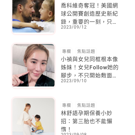
喬科維奇奪冠！美國網
球公開賽創造歷史新紀
錄，重要的一刻，只顧
2023/09/12
著找女兒，緊緊擁抱
她，又一個女兒控
專欄
焦點話題
小禎與女兒同框根本像
姊妹！女兒Follow她的
腳步，不只開始敷面
2023/09/10
膜，一起進健身房，更
大讚媽媽的超強運動力
專欄
焦點話題
林舒語孕期保養小妙
招：第三胎也不能懶
惰！
2023/09/08