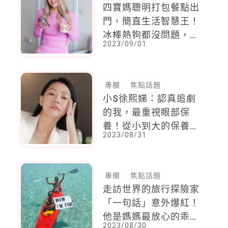
四寶媽聰明打包餐點出
門，簡直生活智慧王！
冰棒熱狗都沒問題，全
2023/09/01
網爸媽大讚：怎麼現在
才知道！
專欄
焦點話題
小S徐熙娣：認真追劇
的我，最重視眼部保
養！從小到大的保養心
2023/08/31
法大公開，好膚質連女
兒都羨慕
專欄
焦點話題
走訪世界的旅行探險家
「一句話」意外爆紅！
他是媽媽最放心的乖孩
2023/08/30