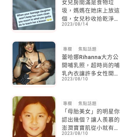
女兒房間滿是食物垃
圾，媽媽在她床上放這
個，女兒秒收拾乾淨，
2023/08/14
但網友氣罵「她以後會
送妳去療養院」
專欄
焦點話題
蕾哈娜Rihanna大方公
開哺乳照，超時尚的哺
乳內衣讓許多女性開玩
2023/08/10
笑要再生一胎
專欄
焦點話題
「母胎美女」的明星你
認出幾個？讓人羨慕的
澎潤寶寶肌從小就有，
2023/08/10
原來養成保養好習慣就