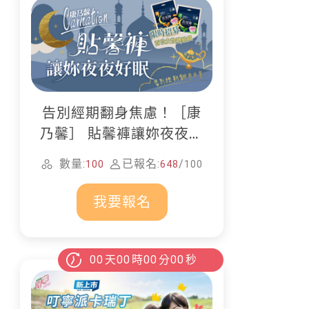
告別經期翻身焦慮！［康
乃馨］ 貼馨褲讓妳夜夜好
眠
數量:
已報名:
/
100
648
100
我要報名
00
天
00
時
00
分
00
秒