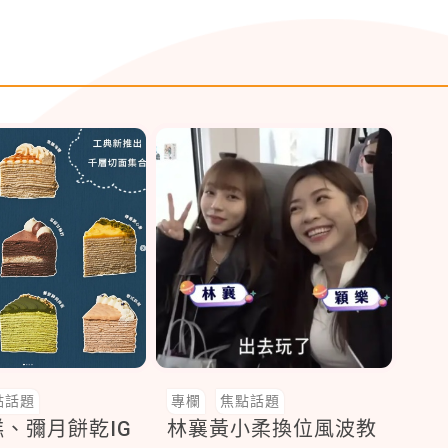
點話題
專欄
焦點話題
、彌月餅乾IG
林襄黃小柔換位風波教