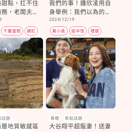
典甜點，扛不住
我們的事！鍾欣凌用自
債務，老闆夫婦
身舉例：我們以為的自
9
2024/12/19
！
由，在別人眼中可能是
不禮貌的
千層蛋糕
網紅
黃小柔
屈中恆
禮貌
點話題
專欄
焦點話題
斷層地質敏感區
大谷翔平超寵妻！送妻