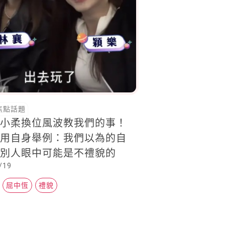
焦點話題
黃小柔換位風波教我們的事！
凌用自身舉例：我們以為的自
在別人眼中可能是不禮貌的
/19
屈中恆
禮貌