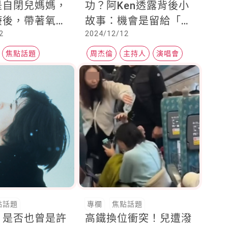
是自閉兒媽媽，
功？阿Ken透露背後小
療後，帶著氧氣
故事：機會是留給「說
2
2024/12/12
教到學生畢業，
做就做」的人！
世....
焦點話題
周杰倫
主持人
演唱會
癌
點話題
專欄
焦點話題
》是否也曾是許
高鐵換位衝突！兒遭潑