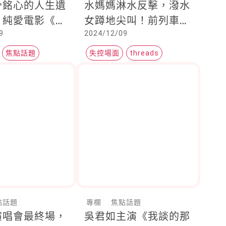
骨銘心的人生遺
水媽媽淋水反擊，潑水
？純愛電影《情
女蹲地尖叫！前列車長
9
2024/12/09
亞洲20年！知
媽媽分享做法
山美穗12月6
焦點話題
失控場面
threads
驟逝！
公共場合
點話題
專欄
焦點話題
演唱會最終場，
吳君如主演《我談的那