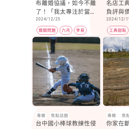
布離婚協議，如今不離
名店工
了！「我太專注於當一
負評與
2024/12/25
2024/12/1
個媽媽，卻忽略我也是
輕生亡
他的老婆。」經歷風波
婚姻問題
六月
李易
工典甜點
兩人練習表達愛
專欄
焦點話題
專欄
焦
台中國小棒球教練性侵
你家在