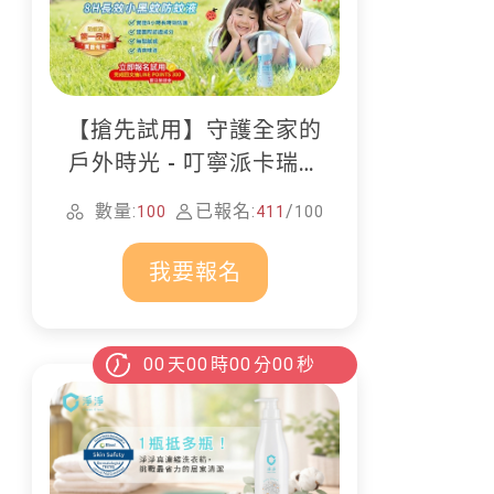
【搶先試用】守護全家的
戶外時光 - 叮寧派卡瑞丁
防蚊液
數量:
已報名:
/
100
411
100
我要報名
00
天
00
時
00
分
00
秒