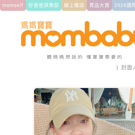
momself
好爸爸俱樂部
線上雜誌
菁品大賞
2026
|
封面