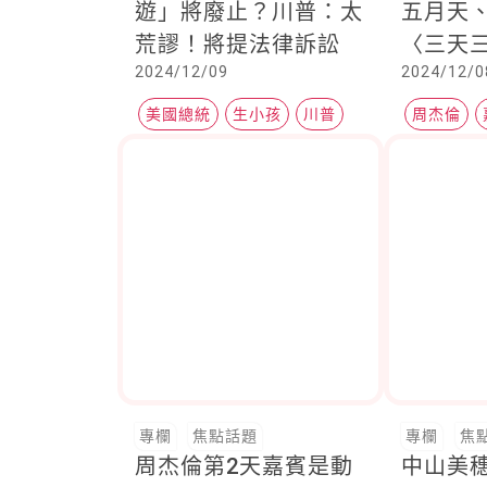
遊」將廢止？川普：太
五月天
荒謬！將提法律訴訟
〈三天
2024/12/09
2024/12/0
敢相信
高了吧
美國總統
生小孩
川普
周杰倫
專欄
焦點話題
專欄
焦
周杰倫第2天嘉賓是動
中山美