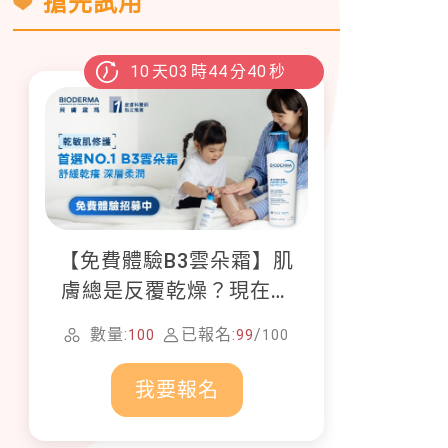
搶先試用
10
天
03
時
44
分
39
秒
【免費體驗B3雲朵霜】肌
膚總是反覆乾燥？現在就
加入貝膚黛瑪修護體驗計
數量:
已報名:
/
100
99
100
畫！
我要報名