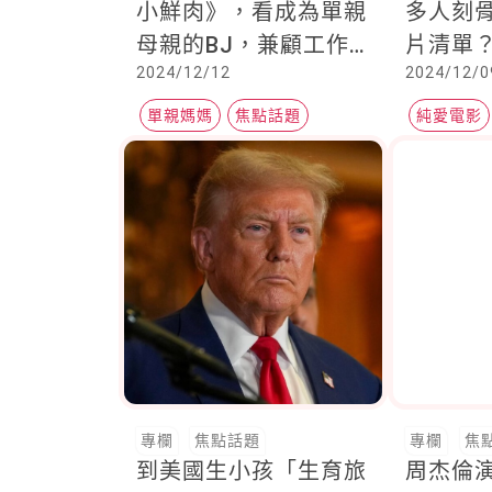
小鮮肉》，看成為單親
多人刻
母親的BJ，兼顧工作
片清單
2024/12/12
2024/12/0
育兒，還要和小鮮肉談
書》紅遍
戀愛
名女星中
單親媽媽
焦點話題
純愛電影
日驚傳
親子教養
專欄
焦點話題
專欄
焦
到美國生小孩「生育旅
周杰倫