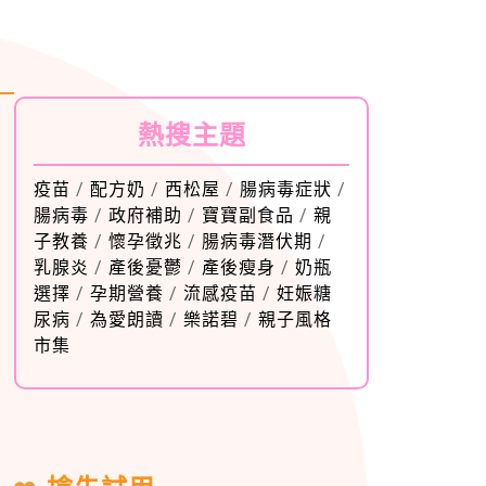
熱搜主題
疫苗
/
配方奶
/
西松屋
/
腸病毒症狀
/
腸病毒
/
政府補助
/
寶寶副食品
/
親
子教養
/
懷孕徵兆
/
腸病毒潛伏期
/
乳腺炎
/
產後憂鬱
/
產後瘦身
/
奶瓶
選擇
/
孕期營養
/
流感疫苗
/
妊娠糖
尿病
/
為愛朗讀
/
樂諾碧
/
親子風格
市集