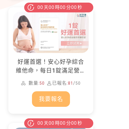
00
天
00
時
00
分
00
秒
好運首選！安心好孕綜合
維他命，每日1錠滿足營養
所需
數量:
已報名:
/
50
81
50
我要報名
00
天
00
時
00
分
00
秒