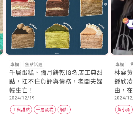
專欄
焦點話題
專欄
千層蛋糕、彌月餅乾IG名店工典甜
林襄
點，扛不住負評與債務，老闆夫婦
鍾欣
輕生亡！
由，
2024/12/19
2024/12
工典甜點
千層蛋糕
網紅
黃小柔