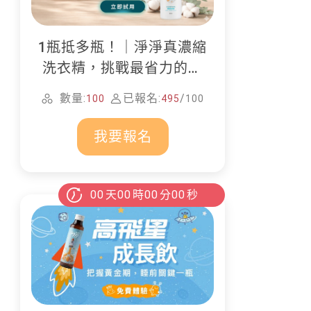
1瓶抵多瓶！｜淨淨真濃縮
洗衣精，挑戰最省力的居
家清潔
數量:
已報名:
/
100
495
100
我要報名
00
天
00
時
00
分
00
秒