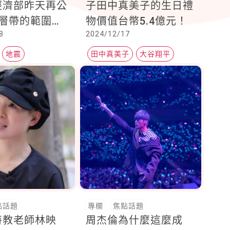
經濟部昨天再公
子田中真美子的生日禮
斷層帶的範圍，
物價值台幣5.4億元！
8
2024/12/17
上查
地震
田中真美子
大谷翔平
敏感區
大谷翔平老婆
點話題
專欄
焦點話題
特教老師林映
周杰倫為什麼這麼成