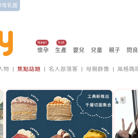
國際母乳週
New!
hot
懷孕
生產
嬰兒
兒童
親子
問
專欄
人物
|
焦點話題
|
名人部落客
|
母親群像
|
風格媽