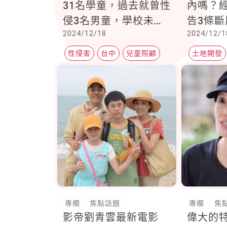
31名學童，過去就曾性
內嗎？
侵3名男童，學校未依
告3條
2024/12/18
2024/12/1
規查詢不適任人員通報
快去線
及查詢系統
性侵害
台中
兒童照顧
土地開發
斷層地質
專欄
焦點話題
專欄
焦
影帝劉青雲最新電影
偉大的