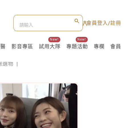
會員登入/註冊
New!
New!
良醫
影音專區
試用大隊
專題活動
專欄
會員
咪選物
|