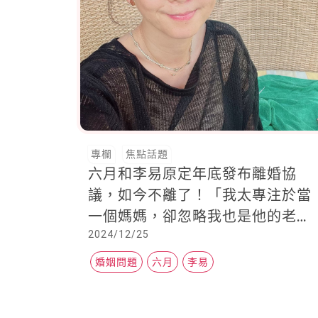
專欄
焦點話題
六月和李易原定年底發布離婚協
議，如今不離了！「我太專注於當
一個媽媽，卻忽略我也是他的老
2024/12/25
婆。」經歷風波兩人練習表達愛
婚姻問題
六月
李易