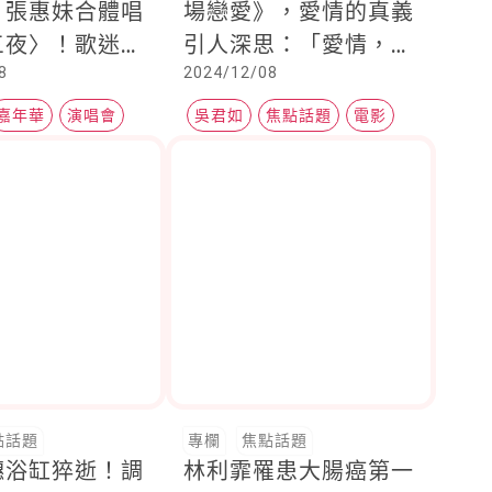
、張惠妹合體唱
場戀愛》，愛情的真義
三夜〉！歌迷不
引人深思：「愛情，只
8
2024/12/08
：「這含金量太
要妳相信就是真的。」
！」
嘉年華
演唱會
吳君如
焦點話題
電影
點話題
專欄
焦點話題
穗浴缸猝逝！調
林利霏罹患大腸癌第一