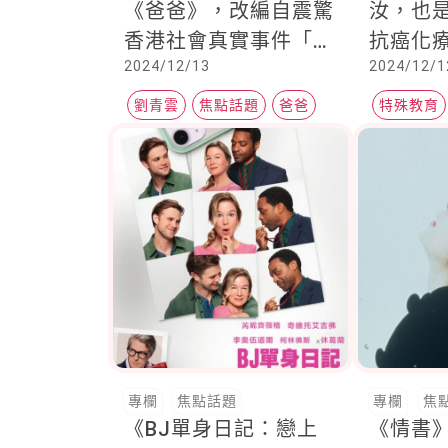
《爸爸》，改編自震驚
汝，也
香港社會真實事件「荃
抗癌化
2024/12/13
2024/12/1
灣享和街弒母殺妹
瓶堅持
案」，看一位爸爸以近
日前不幸離
劉青雲
焦點話題
爸爸
特殊教育
乎絕望的溫柔，面對奪
三陰性乳
走妻女生命的兒子
專欄
焦點話題
專欄
焦
《BJ單身日記：戀上
《情書