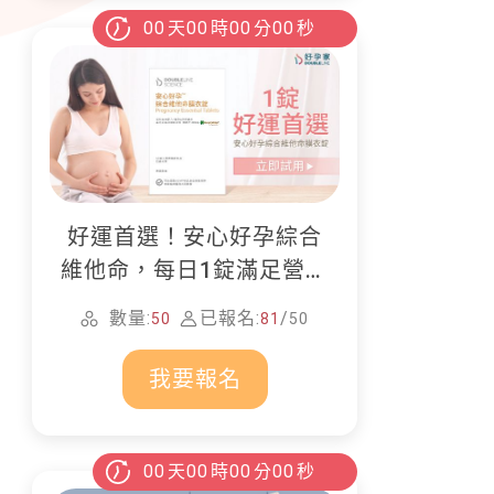
00
天
00
時
00
分
00
秒
好運首選！安心好孕綜合
維他命，每日1錠滿足營養
所需
數量:
已報名:
/
50
81
50
我要報名
00
天
00
時
00
分
00
秒