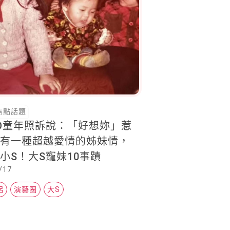
焦點話題
PO童年照訴說：「好想妳」惹
。有一種超越愛情的姊妹情，
小S！大S寵妹10事蹟
/17
侶
演藝圈
大S