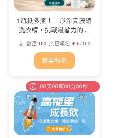
1瓶抵多瓶！｜淨淨真濃縮
洗衣精，挑戰最省力的居
家清潔
數量:
已報名:
/
100
495
100
我要報名
00
天
00
時
00
分
00
秒