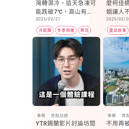
灣轉濕冷，這天急凍可
麼柯佳
能跌破7℃，高山有降
姻讓人
2025/02/21
2025/02/2
雪可能！
更好對
法讓你
冷氣團
冬季保暖
寒流
童話故事
婚姻修復
專欄
焦點話題
專欄
焦
YTR錫蘭影片討論坊間
不用再