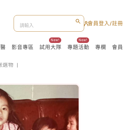
會員登入/註冊
New!
New!
良醫
影音專區
試用大隊
專題活動
專欄
會員
咪選物
|