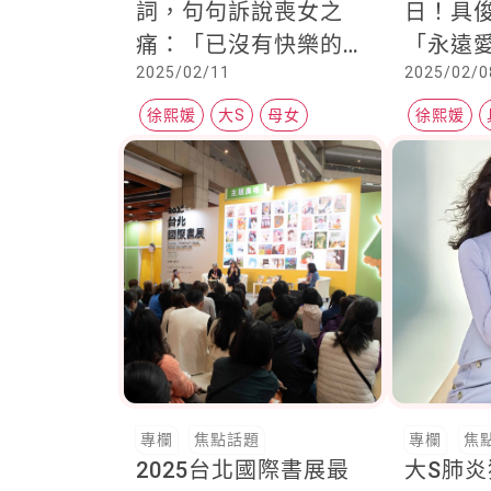
詞，句句訴說喪女之
日！具
痛：「已沒有快樂的理
「永遠
2025/02/11
2025/02/0
由....」旁人愈關心愈痛
琴配樂
苦
徐熙媛
大S
母女
徐熙媛
專欄
焦點話題
專欄
焦
2025台北國際書展最
大S肺