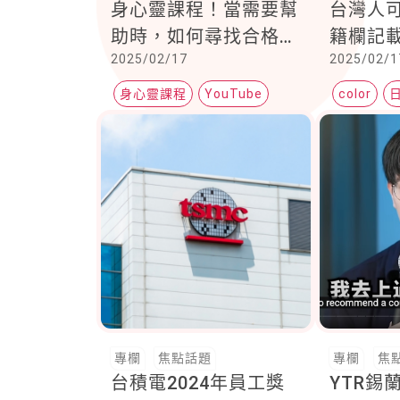
身心靈課程！當需要幫
台灣人
助時，如何尋找合格的
籍欄記
2025/02/17
2025/02/1
心理諮商師？
今年這
身心靈課程
YouTube
color
健康百寶箱
專欄
焦點話題
專欄
焦
台積電2024年員工獎
YTR錫