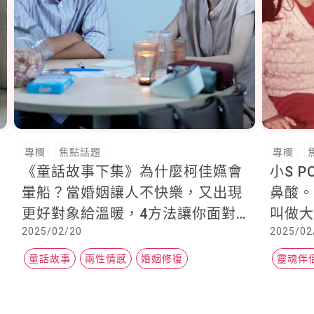
專欄
焦點話題
專欄
《童話故事下集》為什麼柯佳嬿會
小S 
暈船？當婚姻讓人不快樂，又出現
鼻酸
更好對象給溫暖，4方法讓你面對
叫做大
2025/02/20
2025/02
感情問題
童話故事
兩性情感
婚姻修復
靈魂伴