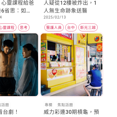
！心靈課程給爸
人疑從12樓被炸出，1
養6省思：如何
人無生命跡象送醫
4
2025/02/13
獨立思考、有自
住自己情緒、在
心靈課程
思考
醫護人員
台中
新光三越
境下懂得拒絕
點話題
專欄
焦點話題
必看台劇！
威力彩連30期槓龜，預