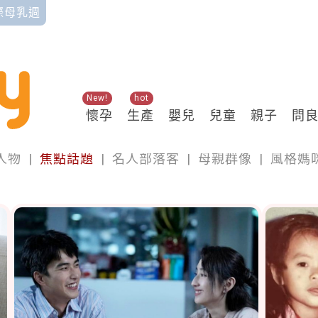
國際母乳週
New!
hot
懷孕
生產
嬰兒
兒童
親子
問
專欄
人物
|
焦點話題
|
名人部落客
|
母親群像
|
風格媽