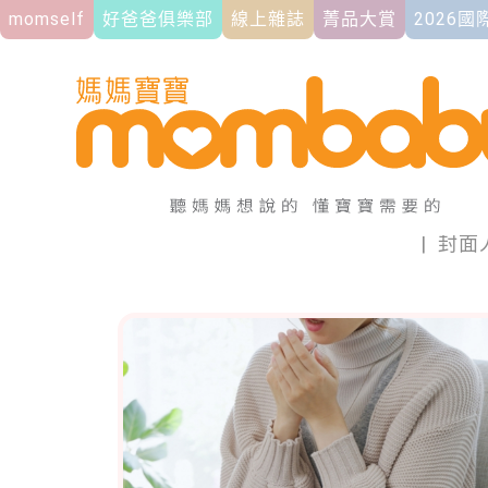
momself
好爸爸俱樂部
線上雜誌
菁品大賞
2026
|
封面