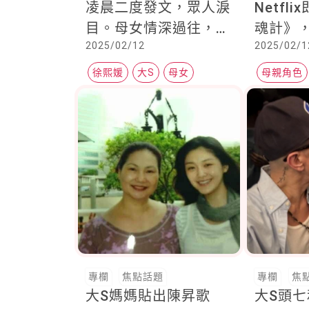
凌晨二度發文，眾人淚
Netfl
目。母女情深過往，坦
魂計》
2025/02/12
2025/02/1
承大S最讓她牽腸掛肚
潔、賈
黑暗的
徐熙媛
大S
母女
母親角色
2025台劇
專欄
焦點話題
專欄
焦
大S媽媽貼出陳昇歌
大S頭