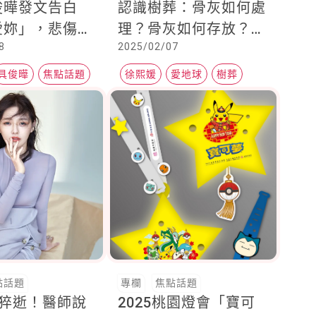
俊曄發文告白
認識樹葬：骨灰如何處
愛妳」，悲傷鋼
理？骨灰如何存放？如
8
2025/02/07
催淚
何追思？
具俊曄
焦點話題
徐熙媛
愛地球
樹葬
點話題
專欄
焦點話題
炎猝逝！醫師說
2025桃園燈會「寶可