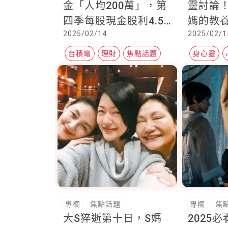
金「人均200萬」，第
靈討論
四季每股現金股利4.50
媽的教
2025/02/14
2025/02/1
元
教孩子
尊地接
台積電
理財
焦點話題
身心靈
高壓環
專欄
焦點話題
專欄
焦
大S猝逝第十日，S媽
2025