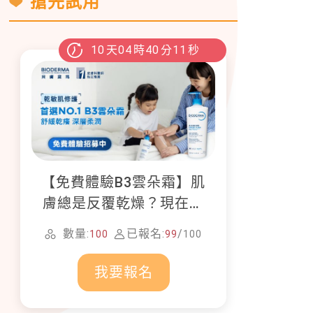
搶先試用
10
天
04
時
40
分
08
秒
【免費體驗B3雲朵霜】肌
膚總是反覆乾燥？現在就
加入貝膚黛瑪修護體驗計
數量:
已報名:
/
100
99
100
畫！
我要報名