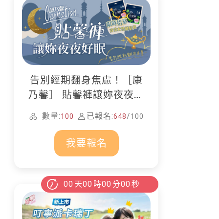
告別經期翻身焦慮！［康
乃馨］ 貼馨褲讓妳夜夜好
眠
數量:
已報名:
/
100
648
100
我要報名
00
天
00
時
00
分
00
秒