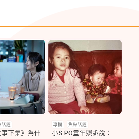
點話題
專欄
焦點話題
故事下集》為什
小S PO童年照訴說：