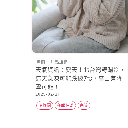
專欄
焦點話題
天氣資訊：變天！北台灣轉濕冷，
這天急凍可能跌破7℃，高山有降
雪可能！
2025/02/21
冷氣團
冬季保暖
寒流