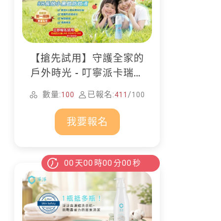
【搶先試用】守護全家的
戶外時光 - 叮寧派卡瑞丁
防蚊液
數量:
已報名:
/
100
411
100
我要報名
00
天
00
時
00
分
00
秒