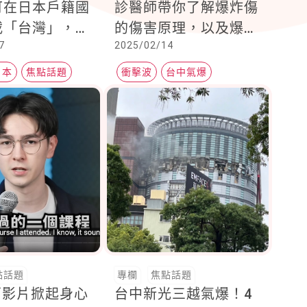
可在日本戶籍國
診醫師帶你了解爆炸傷
載「台灣」，從
的傷害原理，以及爆炸
7
2025/02/14
時開始
五階段傷害
日本
焦點話題
衝擊波
台中氣爆
焦點話題
點話題
專欄
焦點話題
蘭影片掀起身心
台中新光三越氣爆！4