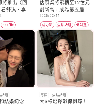
ix即將推出《回
估頭獎將累積至12億元
，看舒淇、李心
創新高，成為第五屆以
2
2025/02/11
靜雯三位母親與
來最高獎金紀錄
較量
netflix
威力彩
焦點話題
偏財運
點話題
專欄
焦點話題
七和結婚紀念
大S將選擇環保樹葬！