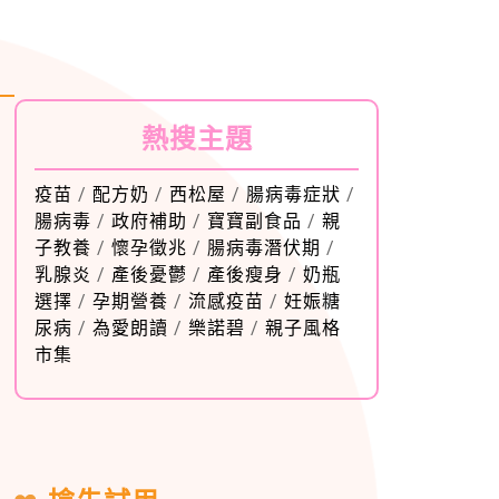
熱搜主題
疫苗
/
配方奶
/
西松屋
/
腸病毒症狀
/
腸病毒
/
政府補助
/
寶寶副食品
/
親
子教養
/
懷孕徵兆
/
腸病毒潛伏期
/
乳腺炎
/
產後憂鬱
/
產後瘦身
/
奶瓶
選擇
/
孕期營養
/
流感疫苗
/
妊娠糖
尿病
/
為愛朗讀
/
樂諾碧
/
親子風格
市集