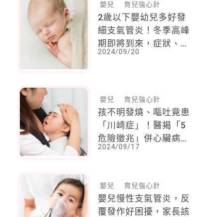
嬰兒
育兒強心針
2歲以下嬰幼兒多好發
細支氣管炎！冬季高峰
期即將到來，症狀、居
2024/09/20
家照護該這麼做
嬰兒
育兒強心針
孩不明發燒、嘔吐竟患
「川崎症」！醫揭「5
危險徵兆」併心臟病恐
2024/09/17
致命
嬰兒
育兒強心針
嬰兒慢性支氣管炎，反
覆發作好困擾，家長該