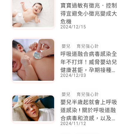
寶寶過敏有徵兆．控制
得宜避免小徵兆變成大
危機
2024/12/15
嬰兒
育兒強心針
呼吸道融合病毒感染全
年不打烊！威脅嬰幼兒
健康甚鉅，孕期接種
2024/12/03
RSV疫苗，讓寶寶帶著
抗體出生
嬰兒
育兒強心針
嬰兒半歲起就會上呼吸
道感染 ! 關於呼吸道融
合病毒和流感，以及冠
2024/11/12
狀病毒，你搞得懂嗎？