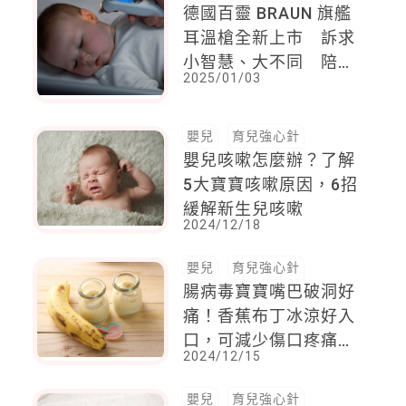
德國百靈 BRAUN 旗艦
耳溫槍全新上市 訴求
小智慧、大不同 陪伴
2025/01/03
成長的每一刻
嬰兒
育兒強心針
嬰兒咳嗽怎麼辦？了解
5大寶寶咳嗽原因，6招
緩解新生兒咳嗽
2024/12/18
嬰兒
育兒強心針
腸病毒寶寶嘴巴破洞好
痛！香蕉布丁冰涼好入
口，可減少傷口疼痛，
2024/12/15
還能補充身體所需能量
嬰兒
育兒強心針