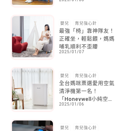
得舒適不疲累！
嬰兒
育兒強心針
最強「椅」靠神隊友！
正確坐，輕鬆餵，媽媽
哺乳順利不歪腰
2025/01/07
嬰兒
育兒強心針
全台媽咪票選愛用空氣
清淨機第一名！
「Honeywell小純空氣
2025/01/06
清淨機」榮獲年度菁品
大獎．用心守護全家大
小的呼吸健康
嬰兒
育兒強心針