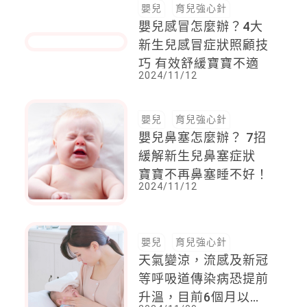
嬰兒
育兒強心針
嬰兒感冒怎麼辦？4大
新生兒感冒症狀照顧技
巧 有效舒緩寶寶不適
2024/11/12
嬰兒
育兒強心針
嬰兒鼻塞怎麼辦？ 7招
緩解新生兒鼻塞症狀
寶寶不再鼻塞睡不好！
2024/11/12
嬰兒
育兒強心針
天氣變涼，流感及新冠
等呼吸道傳染病恐提前
升溫，目前6個月以上