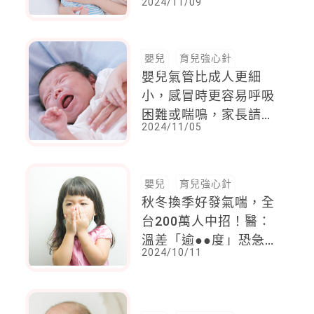
2024/11/09
至未滿5歲幼童新冠疫
苗接種率僅2.2%
嬰兒
育兒強心針
嬰兒氣管比成人更細
小，感冒時更容易呼吸
困難或喘鳴，家長請從
2024/11/05
6方面觀察
嬰兒
育兒強心針
秋冬換季好發氣喘，全
台200萬人中招！醫：
溫差「逾●●度」恐急
2024/10/11
性發作