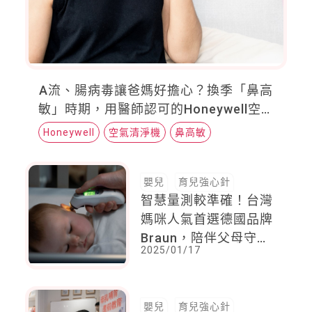
A流、腸病毒讓爸媽好擔心？換季「鼻高
敏」時期，用醫師認可的Honeywell空氣
清淨機擊退空氣與環境「三害」，解除敏
Honeywell
空氣清淨機
鼻高敏
感更擊退細菌病毒
嬰兒
育兒強心針
智慧量測較準確！台灣
媽咪人氣首選德國品牌
Braun，陪伴父母守護
2025/01/17
愛孩子的溫度
嬰兒
育兒強心針