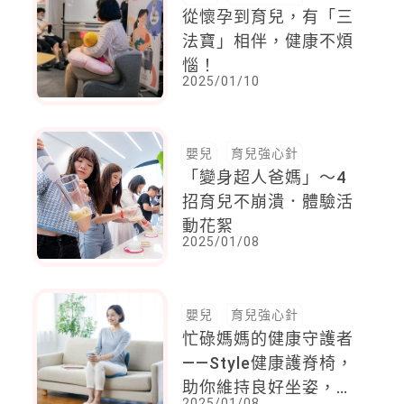
從懷孕到育兒，有「三
法寶」相伴，健康不煩
惱！
2025/01/10
嬰兒
育兒強心針
「變身超人爸媽」～4
招育兒不崩潰．體驗活
動花絮
2025/01/08
嬰兒
育兒強心針
忙碌媽媽的健康守護者
——Style健康護脊椅，
助你維持良好坐姿，坐
2025/01/08