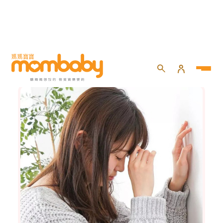
深夜me time