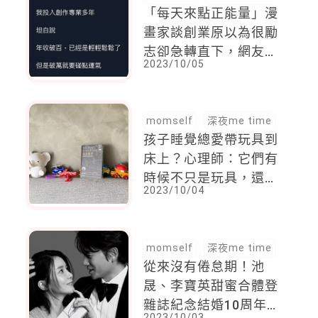
「每天來點正能量」漫
畫家談創業原以為很勵
志卻急轉直下，網友留
2023/10/05
言更鬧！
momself
深夜me time
孩子睡覺總愛帶玩具到
床上？心理師：它們有
時候不只是玩具，還是
2023/10/04
孩子們的情感寄託和慰
藉
momself
深夜me time
從來沒有倦怠期！池
晟、李寶英甜蜜合體登
雜誌紀念結婚10周年，
2023/10/03