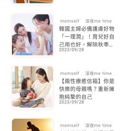
開始機會和無限可能的
老師
momself
深夜me time
韓國主婦必備護膚好物
「一理潤」！育兒好自
己用也好，解除秋季保
2023/09/28
養的危「肌」就靠它
momself
深夜me time
【兩性療癒信箱】你是
快樂的母親嗎？重新擁
抱純摯的自己
2023/09/28
momself
深夜me time