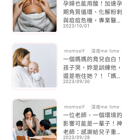
孕婦也能用酸！加速孕
期角質循環、化解粉刺
與痘痘危機，專業醫
2023/10/01
師：這成分友善媽媽
，大家都在用
momself
深夜me time
一個媽媽的育兒自白！
孩子哭，妳是訓練他，
還是抱住她？！「媽媽
2023/09/30
也渴望被關愛，那怎能
要求小生命學會乖乖
的，不哭泣？
momself
深夜me time
一位老師、一個環境的
影響可能是一輩子！神
老師：感謝給兒子重新
2023/09/28