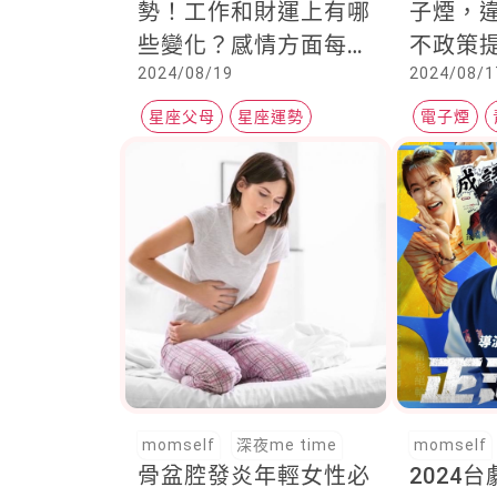
勢！工作和財運上有哪
子煙，
些變化？感情方面每對
不政策
2024/08/19
2024/08/1
夫妻都最需要「這樣
做」
星座父母
星座運勢
電子煙
2024星座運勢
momself
深夜me time
momself
骨盆腔發炎年輕女性必
2024