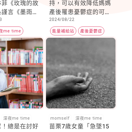
亦菲《玫瑰的故
持，可以有效降低媽媽
吳謹言《墨雨雲
產後罹患憂鬱症的可能
3
2024/08/22
看哪一部？
性
夜me time
能量補給站
產後憂鬱症
深夜me time
momself
深夜me time
累！總是在討好
苗栗7歲女童「急墜15