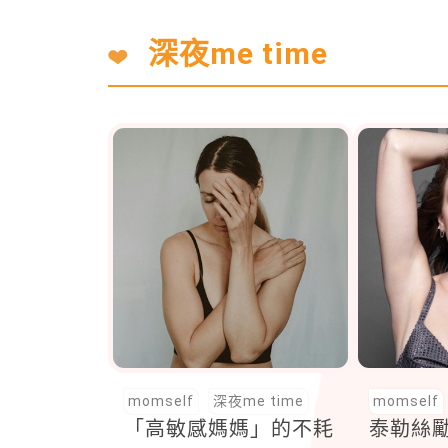
深夜me time
momself
深夜me time
momself
「高敏感媽媽」的不耗
泰勒絲