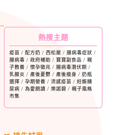
熱搜主題
疫苗
/
配方奶
/
西松屋
/
腸病毒症狀
/
腸病毒
/
政府補助
/
寶寶副食品
/
親
子教養
/
懷孕徵兆
/
腸病毒潛伏期
/
乳腺炎
/
產後憂鬱
/
產後瘦身
/
奶瓶
選擇
/
孕期營養
/
流感疫苗
/
妊娠糖
尿病
/
為愛朗讀
/
樂諾碧
/
親子風格
市集