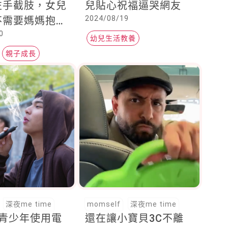
左手截肢，女兒
兒貼心祝福逼哭網友
2024/08/19
不需要媽媽抱」
0
告訴同學「我有
幼兒生活教養
的媽媽戰士！」
親子成長
兒童生活教養
生產相關
深夜me time
momself
深夜me time
名青少年使用電
還在讓小寶貝3C不離