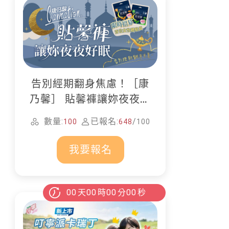
告別經期翻身焦慮！［康
乃馨］ 貼馨褲讓妳夜夜好
眠
數量:
已報名:
/
100
648
100
我要報名
00
天
00
時
00
分
00
秒