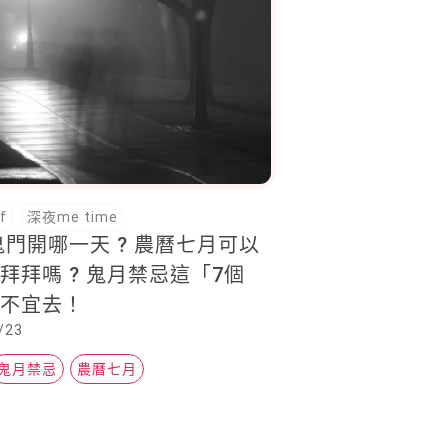
f
深夜me time
4鬼門開哪一天 ? 農曆七月可以
拜拜嗎 ? 鬼月禁忌這「7個
」不宜去！
/23
鬼月禁忌
農曆七月