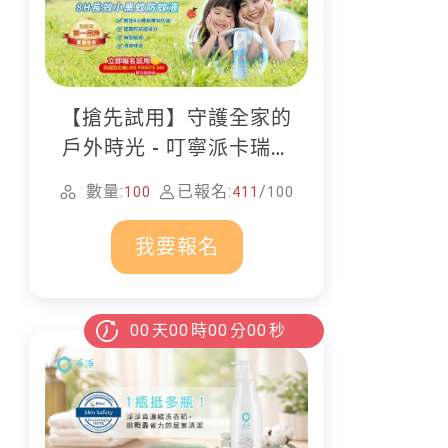
【搶先試用】守護全家的
戶外時光 - 叮寧派卡瑞丁
防蚊液
數量:
已報名:
/
100
411
100
我要報名
00
天
00
時
00
分
00
秒