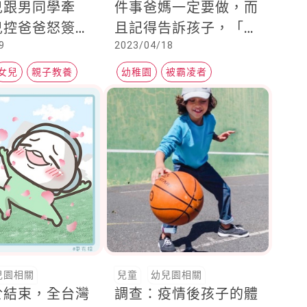
兒跟男同學牽
件事爸媽一定要做，而
兒控爸爸怒簽聯
且記得告訴孩子，「逃
9
2023/04/18
交代這一件事」
跑並不丟臉」
女兒
親子教養
幼稚園
被霸凌者
校園霸凌
兒園相關
兒童
幼兒園相關
於結束，全台灣
調查：疫情後孩子的體