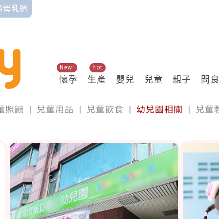
國際母乳週
New!
hot
懷孕
生產
嬰兒
兒童
親子
問
兒童
童照顧
|
兒童用品
|
兒童飲食
|
幼兒園相關
|
兒童