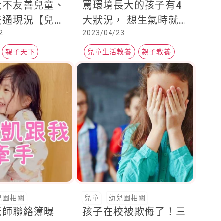
大不友善兒童、
罵環境長大的孩子有4
交通現況【兒童
大狀況， 想生氣時就
2
2023/04/23
獄】
用這5招教小孩
親子天下
兒童生活教養
親子教養
兒園相關
兒童
幼兒園相關
老師聯絡簿曝
孩子在校被欺侮了！三