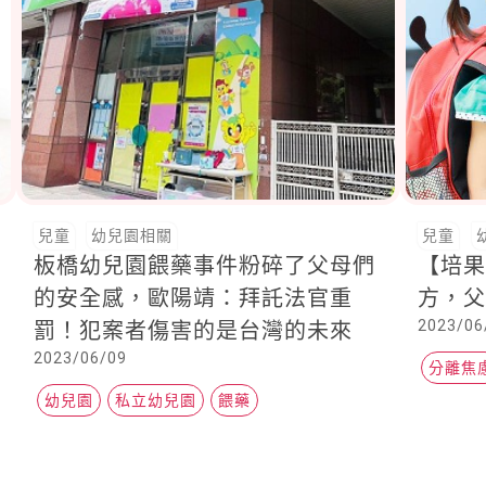
兒童
幼兒園相關
兒童
板橋幼兒園餵藥事件粉碎了父母們
【培
的安全感，歐陽靖：拜託法官重
方，父
2023/06
罰！犯案者傷害的是台灣的未來
2023/06/09
分離焦
幼兒園
私立幼兒園
餵藥