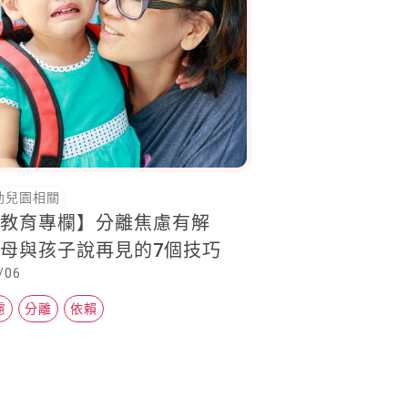
幼兒園相關
果教育專欄】分離焦慮有解
母與孩子說再見的7個技巧
/06
慮
分離
依賴