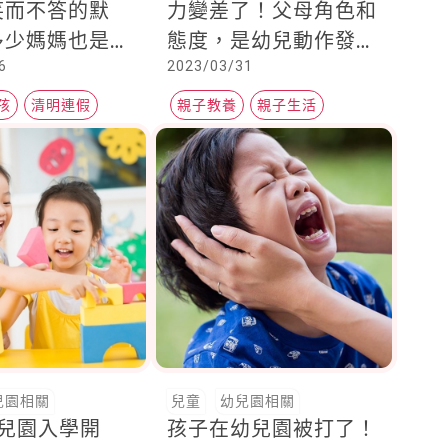
笑而不答的默
力變差了！父母角色和
多少媽媽也是這
態度，是幼兒動作發展
6
2023/03/31
的最佳助力
孩
清明連假
親子教養
親子生活
特色公園
兒園相關
兒童
幼兒園相關
 幼兒園入學開
孩子在幼兒園被打了！