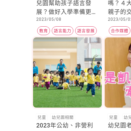
兒園幫助孩子語言發
嗎？４
展？做好入學準備更有
親子的
2023/05/08
2023/05/0
效果
行人地
教育
語言能力
語言發展
合作媒體
交通安全
兒童
幼兒園相關
兒童
幼
2023年公幼、非營利
幼兒園