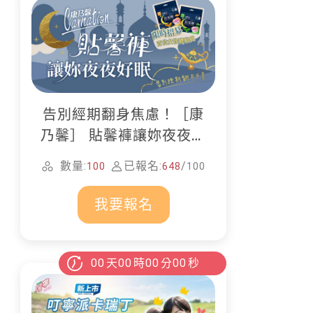
告別經期翻身焦慮！［康
乃馨］ 貼馨褲讓妳夜夜好
眠
數量:
已報名:
/
100
648
100
我要報名
00
天
00
時
00
分
00
秒