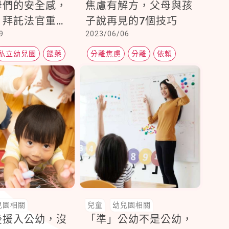
母們的安全感，
焦慮有解方，父母與孩
：拜託法官重
子說再見的7個技巧
9
2023/06/06
案者傷害的是台
來
私立幼兒園
餵藥
分離焦慮
分離
依賴
兒園相關
兒童
幼兒園相關
後援入公幼，沒
「準」公幼不是公幼，