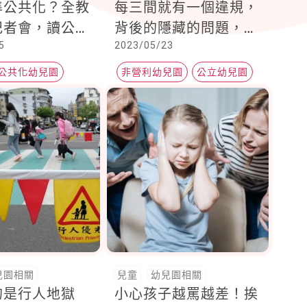
準公共化？全教
每三間就有一個違規，
記者會，讀公幼
背後的隱藏的問題，讓
5
2023/05/23
收費竟然比準公
父母擔心不已
公共化幼兒園
非營利幼兒園
公立幼兒園
兒園
私立幼兒園
兒園相關
兒童
幼兒園相關
的是行人地獄
小心孩子越罵越差！挨