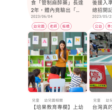
食「管制麻醉藥」長達
後援入
2年，體內竟驗出「巴
總招開
2023/06/04
2023/05/2
比妥」父自責：沒有臉
每年總
面對小孩！
幼貴
幼兒園
老師
板橋
公幼
準
非營利幼
兒童
幼兒園相關
兒童
幼
【培果教育專欄】上幼
台灣真