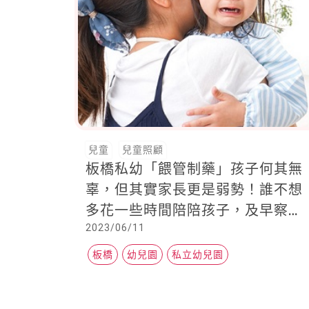
兒童
兒童照顧
板橋私幼「餵管制藥」孩子何其無
辜，但其實家長更是弱勢！誰不想
多花一些時間陪陪孩子，及早察
2023/06/11
覺？
板橋
幼兒園
私立幼兒園