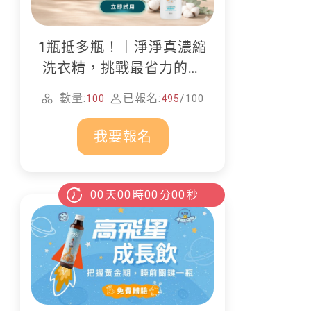
1瓶抵多瓶！｜淨淨真濃縮
洗衣精，挑戰最省力的居
家清潔
數量:
已報名:
/
100
495
100
我要報名
00
天
00
時
00
分
00
秒