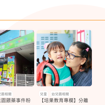
兒園相關
兒童
幼兒園相關
兒園餵藥事件粉
【培果教育專欄】分離