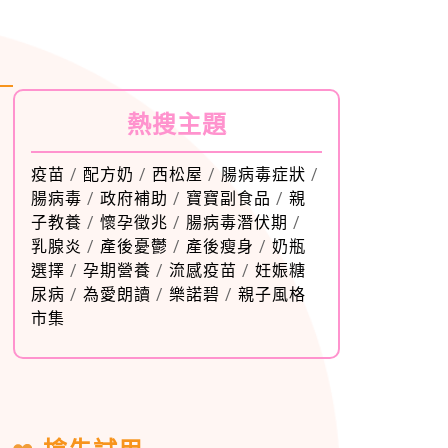
熱搜主題
疫苗
/
配方奶
/
西松屋
/
腸病毒症狀
/
腸病毒
/
政府補助
/
寶寶副食品
/
親
子教養
/
懷孕徵兆
/
腸病毒潛伏期
/
乳腺炎
/
產後憂鬱
/
產後瘦身
/
奶瓶
選擇
/
孕期營養
/
流感疫苗
/
妊娠糖
尿病
/
為愛朗讀
/
樂諾碧
/
親子風格
市集