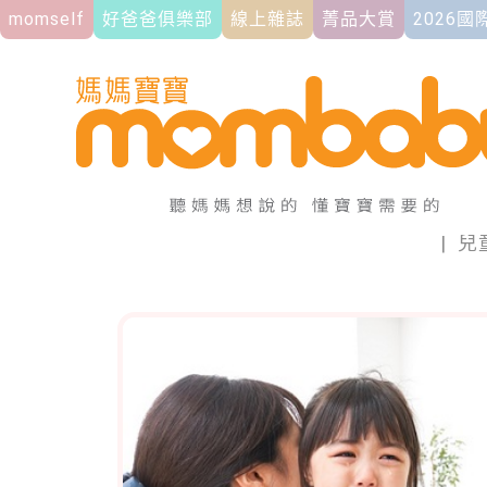
momself
好爸爸俱樂部
線上雜誌
菁品大賞
2026
|
兒