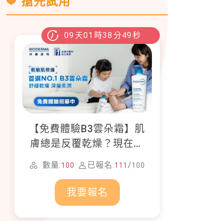
搶先試用
09
天
01
時
38
分
47
秒
【免費體驗B3雲朵霜】肌
膚總是反覆乾燥？現在就
加入貝膚黛瑪修護體驗計
數量:
已報名:
/
100
111
100
畫！
我要報名