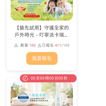
【搶先試用】守護全家的
戶外時光 - 叮寧派卡瑞丁
防蚊液
數量:
已報名:
/
100
411
100
我要報名
00
天
00
時
00
分
00
秒