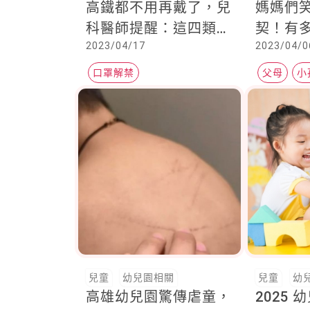
高鐵都不用再戴了，兒
媽媽們
科醫師提醒：這四類幼
契！有
2023/04/17
2023/04/0
童族群還是戴著
樣的？
口罩解禁
父母
小
兒童
幼兒園相關
兒童
幼
高雄幼兒園驚傳虐童，
2025