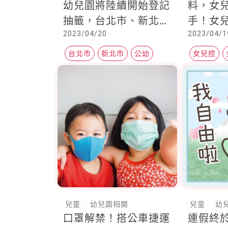
幼兒園將陸續開始登記
料，女
抽籤，台北市、新北市
手！女
2023/04/20
2023/04/1
的登記作業都有新變革
絡簿「
台北市
新北市
公幼
女兒控
兒童
幼兒園相關
兒童
幼
口罩解禁！搭公車捷運
連假終