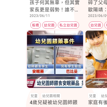
孩子何其無辜，但其實
碎了父
家長更是弱勢！誰不想
歐陽靖
2023/06/11
2023/06/0
多花一些時間陪陪孩
罰！犯
子，及早察覺？
灣的未
板橋
幼兒園
私立幼兒園
幼兒園
兒童
幼兒園相關
兒童
幼
4歲兒疑被幼兒園師餵
家庭有