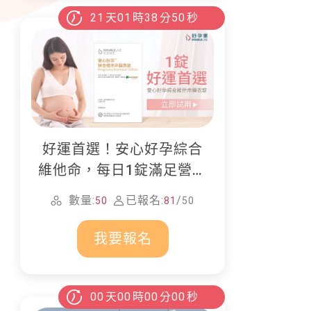
21
天
01
時
38
分
48
秒
好運首選！安心好孕綜合
維他命，每日1錠滿足營養
所需
數量:
已報名:
/
50
81
50
我要報名
00
天
00
時
00
分
00
秒