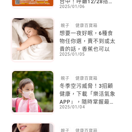
台中！呼籲12/28搭乘
2025/01/06
「這2車廂」遊客盡快
與衛生局聯絡
親子
健康百寶箱
想要一夜好眠，6種食
物任你選，賣不到或太
貴的話，香蕉也可以
2025/01/05
親子
健康百寶箱
冬季空污威脅！3招顧
健康，下載「樂活氣象
APP」，隨時掌握最新
2025/01/04
健康氣象動態及即時空
品數據
親子
健康百寶箱