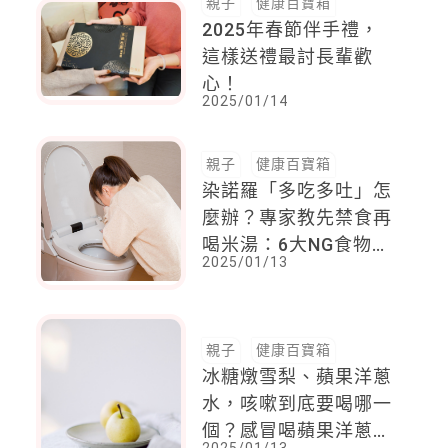
親子
健康百寶箱
2025年春節伴手禮，
這樣送禮最討長輩歡
心！
2025/01/14
親子
健康百寶箱
染諾羅「多吃多吐」怎
麼辦？專家教先禁食再
喝米湯：6大NG食物別
2025/01/13
碰
親子
健康百寶箱
冰糖燉雪梨、蘋果洋蔥
水，咳嗽到底要喝哪一
個？感冒喝蘋果洋蔥