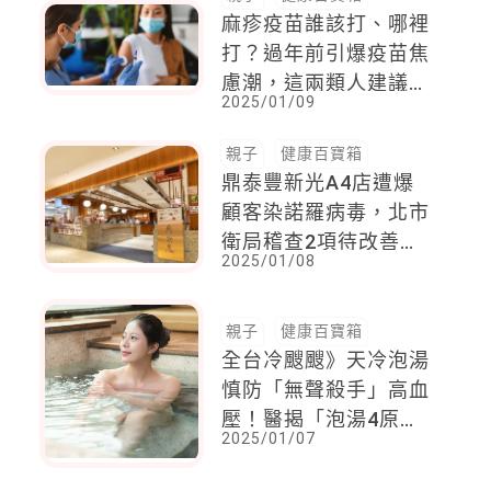
麻疹疫苗誰該打、哪裡
打？過年前引爆疫苗焦
慮潮，這兩類人建議優
2025/01/09
先施打
親子
健康百寶箱
鼎泰豐新光A4店遭爆
顧客染諾羅病毒，北市
衛局稽查2項待改善，
2025/01/08
鼎泰豐緊急回應！
親子
健康百寶箱
全台冷颼颼》天冷泡湯
慎防「無聲殺手」高血
壓！醫揭「泡湯4原
2025/01/07
則」：最長不可泡超過
●●分鐘