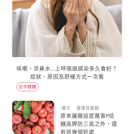
咳嗽、流鼻水...上呼吸道感染多久會好？
症狀、原因及舒緩方式一次看
合作媒體
親子
健康百寶箱
原來蓮霧這麼厲害!!低
糖高鉀防三高之外，還
有這幾個好處