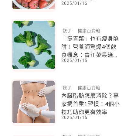
2025/01/16
親子
健康百寶箱
「燙青菜」也有瘦身陷
阱！營養師驚爆4個飲
食觀念：青江菜最適合
2025/01/15
減肥，這三種吃錯胖更
多
親子
健康百寶箱
內臟脂肪怎麼消除？專
家揭首重1習慣：4個小
技巧助你更有效率
2025/01/15