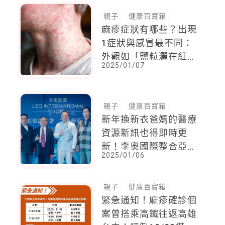
親子
健康百寶箱
麻疹症狀有哪些？出現
1症狀與感冒最不同：
外觀如「鹽粒灑在紅肉
2025/01/07
上」
親子
健康百寶箱
新年換新衣爸媽的醫療
資源新訊也得即時更
新！李奧國際整合亞洲
2025/01/06
生技醫療產業，引領高
端醫療服務創新邁向美
國資本市場
親子
健康百寶箱
緊急通知！麻疹確診個
案曾搭乘高鐵往返高雄