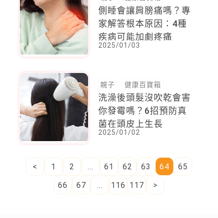
側睡會讓肩膀痛嗎？專
家解答根本原因：4種
疾病可能加劇疼痛
2025/01/03
親子
健康百寶箱
洗澡後頭髮沒吹乾會害
你發霉嗎？6招預防真
菌在頭皮上生長
2025/01/02
<
1
2
...
61
62
63
64
65
66
67
...
116
117
>