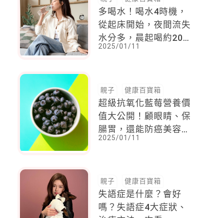
多喝水！喝水4時機，
從起床開始，夜間流失
水分多，晨起喝約200-
2025/01/11
300毫升的溫水有助啟
動代謝與排毒功能
親子
健康百寶箱
超級抗氧化藍莓營養價
值大公開！顧眼睛、保
腸胃，還能防癌美容一
2025/01/11
手包，提醒這3類人要
避免
親子
健康百寶箱
失語症是什麼？會好
嗎？失語症4大症狀、